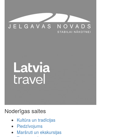
Noderīgas saites
Kultūra un tradīcijas
Piedzīvojums
Maršruti un ekskursijas