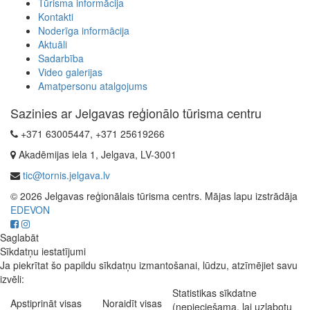
Tūrisma informācija
Kontakti
Noderīga informācija
Aktuāli
Sadarbība
Video galerijas
Amatpersonu atalgojums
Sazinies ar Jelgavas reģionālo tūrisma centru
+371 63005447, +371 25619266
Akadēmijas iela 1, Jelgava, LV-3001
tic@tornis.jelgava.lv
© 2026 Jelgavas reģionālais tūrisma centrs. Mājas lapu izstrādāja
EDEVON
Saglabāt
Sīkdatņu iestatījumi
Ja piekrītat šo papildu sīkdatņu izmantošanai, lūdzu, atzīmējiet savu
izvēli:
Statistikas sīkdatne
Apstiprināt visas
Noraidīt visas
(nepieciešama, lai uzlabotu