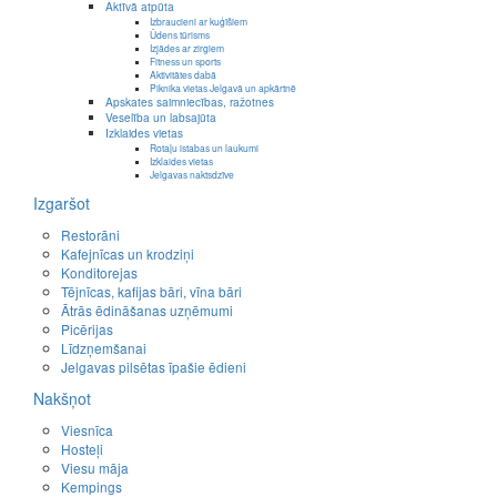
Aktīvā atpūta
Izbraucieni ar kuģīšiem
Ūdens tūrisms
Izjādes ar zirgiem
Fitness un sports
Aktivitātes dabā
Piknika vietas Jelgavā un apkārtnē
Apskates saimniecības, ražotnes
Veselība un labsajūta
Izklaides vietas
Rotaļu istabas un laukumi
Izklaides vietas
Jelgavas naktsdzīve
Izgaršot
Restorāni
Kafejnīcas un krodziņi
Konditorejas
Tējnīcas, kafijas bāri, vīna bāri
Ātrās ēdināšanas uzņēmumi
Picērijas
Līdzņemšanai
Jelgavas pilsētas īpašie ēdieni
Nakšņot
Viesnīca
Hosteļi
Viesu māja
Kempings