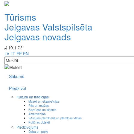
Tūrisms
Jelgavas Valstspilsēta
Jelgavas novads
19.1 C°
LV
LT
EE
EN
Sākums
Piedzīvot
Kultūra un tradīcijas
Muzeji un ekspozīcijas
Pilis un muižas
Baznīcas un klosteri
Amatniecība
Vēstures pieminekļi un piemiņas vietas
Kultūras objekti
Piedzīvojums
Daba un parki