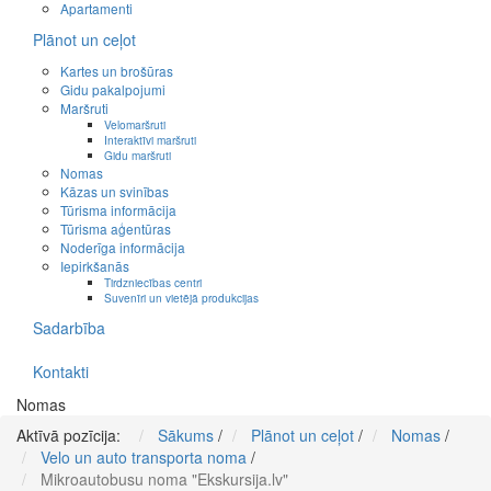
Apartamenti
Plānot un ceļot
Kartes un brošūras
Gidu pakalpojumi
Maršruti
Velomaršruti
Interaktīvi maršruti
Gidu maršruti
Nomas
Kāzas un svinības
Tūrisma informācija
Tūrisma aģentūras
Noderīga informācija
Iepirkšanās
Tirdzniecības centri
Suvenīri un vietējā produkcijas
Sadarbība
Kontakti
Nomas
Aktīvā pozīcija:
Sākums
/
Plānot un ceļot
/
Nomas
/
Velo un auto transporta noma
/
Mikroautobusu noma "Ekskursija.lv"