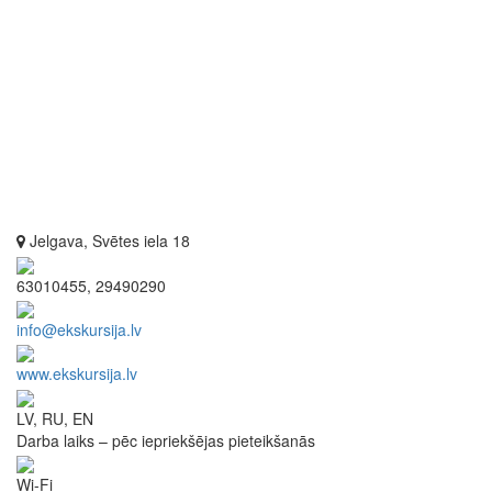
Jelgava, Svētes iela 18
63010455, 29490290
info@ekskursija.lv
www.ekskursija.lv
LV, RU, EN
Darba laiks – pēc iepriekšējas pieteikšanās
Wi-Fi