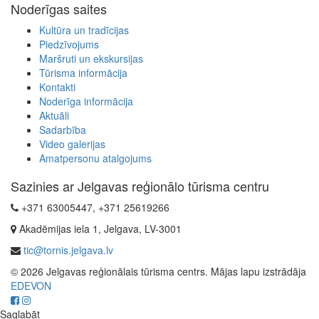
Noderīgas saites
Kultūra un tradīcijas
Piedzīvojums
Maršruti un ekskursijas
Tūrisma informācija
Kontakti
Noderīga informācija
Aktuāli
Sadarbība
Video galerijas
Amatpersonu atalgojums
Sazinies ar Jelgavas reģionālo tūrisma centru
+371 63005447, +371 25619266
Akadēmijas iela 1, Jelgava, LV-3001
tic@tornis.jelgava.lv
© 2026 Jelgavas reģionālais tūrisma centrs. Mājas lapu izstrādāja
EDEVON
Saglabāt