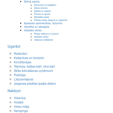
Aktīvā atpūta
Izbraucieni ar kuģīšiem
Ūdens tūrisms
Izjādes ar zirgiem
Fitness un sports
Aktivitātes dabā
Piknika vietas Jelgavā un apkārtnē
Apskates saimniecības, ražotnes
Veselība un labsajūta
Izklaides vietas
Rotaļu istabas un laukumi
Izklaides vietas
Jelgavas naktsdzīve
Izgaršot
Restorāni
Kafejnīcas un krodziņi
Konditorejas
Tējnīcas, kafijas bāri, vīna bāri
Ātrās ēdināšanas uzņēmumi
Picērijas
Līdzņemšanai
Jelgavas pilsētas īpašie ēdieni
Nakšņot
Viesnīca
Hosteļi
Viesu māja
Kempings