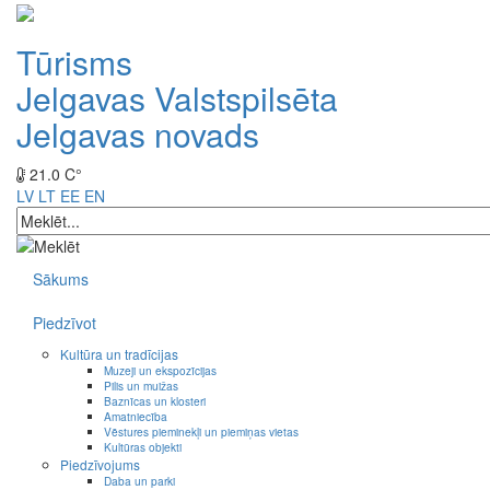
Tūrisms
Jelgavas Valstspilsēta
Jelgavas novads
21.0 C°
LV
LT
EE
EN
Sākums
Piedzīvot
Kultūra un tradīcijas
Muzeji un ekspozīcijas
Pilis un muižas
Baznīcas un klosteri
Amatniecība
Vēstures pieminekļi un piemiņas vietas
Kultūras objekti
Piedzīvojums
Daba un parki