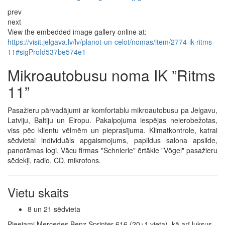
prev
next
View the embedded image gallery online at:
https://visit.jelgava.lv/lv/planot-un-celot/nomas/item/2774-ik-ritms-
11#sigProId537be574e1
Mikroautobusu noma IK ”Ritms
11”
Pasažieru pārvadājumi ar komfortablu mikroautobusu pa Jelgavu,
Latviju, Baltiju un Eiropu. Pakalpojuma iespējas neierobežotas,
viss pēc klientu vēlmēm un pieprasījuma. Klimatkontrole, katrai
sēdvietai individuāls apgaismojums, papildus salona apsilde,
panorāmas logi, Vācu firmas "Schnierle" ērtākie "Vögel" pasažieru
sēdekļi, radio, CD, mikrofons.
Vietu skaits
8 un 21 sēdvieta
Pieejami Mercedes Benz Sprinter 616 (20+1 vieta), kā arī luksus