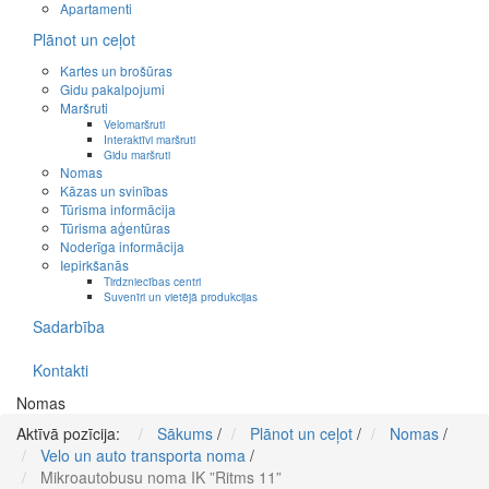
Apartamenti
Plānot un ceļot
Kartes un brošūras
Gidu pakalpojumi
Maršruti
Velomaršruti
Interaktīvi maršruti
Gidu maršruti
Nomas
Kāzas un svinības
Tūrisma informācija
Tūrisma aģentūras
Noderīga informācija
Iepirkšanās
Tirdzniecības centri
Suvenīri un vietējā produkcijas
Sadarbība
Kontakti
Nomas
Aktīvā pozīcija:
Sākums
/
Plānot un ceļot
/
Nomas
/
Velo un auto transporta noma
/
Mikroautobusu noma IK ”Ritms 11”