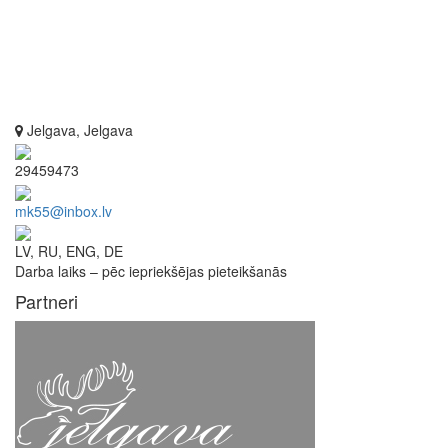
Jelgava, Jelgava
29459473
mk55@inbox.lv
LV, RU, ENG, DE
Darba laiks – pēc iepriekšējas pieteikšanās
Partneri