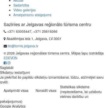
Aktuāli
Sadarbība
Video galerijas
Amatpersonu atalgojums
Sazinies ar Jelgavas reģionālo tūrisma centru
+371 63005447, +371 25619266
Akadēmijas iela 1, Jelgava, LV-3001
tic@tornis.jelgava.lv
© 2026 Jelgavas reģionālais tūrisma centrs. Mājas lapu izstrādāja
EDEVON
Saglabāt
Sīkdatņu iestatījumi
Ja piekrītat šo papildu sīkdatņu izmantošanai, lūdzu, atzīmējiet savu
izvēli:
Statistikas sīkdatne
Apstiprināt visas
Noraidīt visas
(nepieciešama, lai uzlabotu
vietnes darbību un
pakalpojumus)
Google Analytics