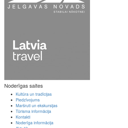
Noderīgas saites
Kultūra un tradīcijas
Piedzīvojums
Maršruti un ekskursijas
Tūrisma informācija
Kontakti
Noderīga informācija