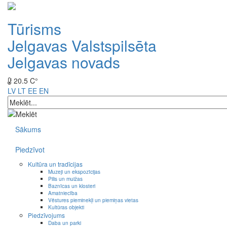
Tūrisms
Jelgavas Valstspilsēta
Jelgavas novads
20.5 C°
LV
LT
EE
EN
Sākums
Piedzīvot
Kultūra un tradīcijas
Muzeji un ekspozīcijas
Pilis un muižas
Baznīcas un klosteri
Amatniecība
Vēstures pieminekļi un piemiņas vietas
Kultūras objekti
Piedzīvojums
Daba un parki