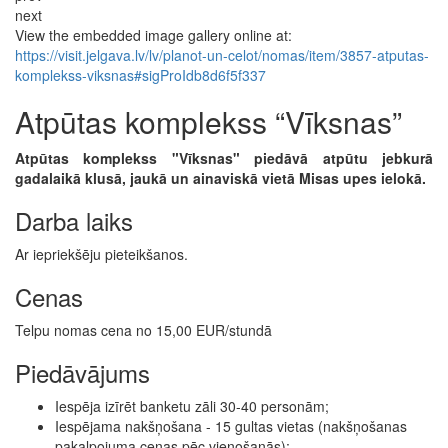
next
View the embedded image gallery online at:
https://visit.jelgava.lv/lv/planot-un-celot/nomas/item/3857-atputas-
komplekss-viksnas#sigProIdb8d6f5f337
Atpūtas komplekss “Vīksnas”
Atpūtas komplekss "Vīksnas" piedāvā atpūtu jebkurā
gadalaikā klusā, jaukā un ainaviskā vietā Misas upes ielokā.
Darba laiks
Ar iepriekšēju pieteikšanos.
Cenas
Telpu nomas cena no 15,00 EUR/stundā
Piedāvājums
Iespēja izīrēt banketu zāli 30-40 personām;
Iespējama nakšņošana - 15 gultas vietas (nakšņošanas
pakalpojuma cenas pēc vienošanās);