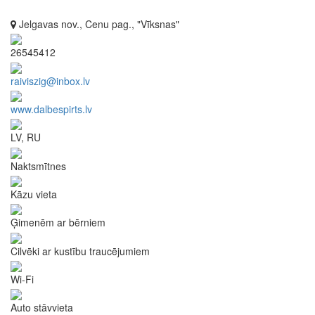
Jelgavas nov., Cenu pag., "Vīksnas"
26545412
raiviszig@inbox.lv
www.dalbespirts.lv
LV, RU
Naktsmītnes
Kāzu vieta
Ģimenēm ar bērniem
Cilvēki ar kustību traucējumiem
Wi-Fi
Auto stāvvieta