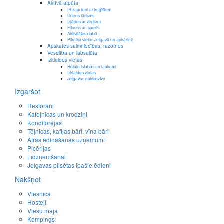
Aktīvā atpūta
Izbraucieni ar kuģīšiem
Ūdens tūrisms
Izjādes ar zirgiem
Fitness un sports
Aktivitātes dabā
Piknika vietas Jelgavā un apkārtnē
Apskates saimniecības, ražotnes
Veselība un labsajūta
Izklaides vietas
Rotaļu istabas un laukumi
Izklaides vietas
Jelgavas naktsdzīve
Izgaršot
Restorāni
Kafejnīcas un krodziņi
Konditorejas
Tējnīcas, kafijas bāri, vīna bāri
Ātrās ēdināšanas uzņēmumi
Picērijas
Līdzņemšanai
Jelgavas pilsētas īpašie ēdieni
Nakšņot
Viesnīca
Hosteļi
Viesu māja
Kempings