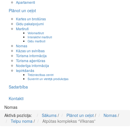
Apartamenti
Plānot un ceļot
Kartes un brošūras
Gidu pakalpojumi
Maršruti
Velomaršruti
Interaktīvi maršruti
Gidu maršruti
Nomas
Kāzas un svinības
Tūrisma informācija
Tūrisma aģentūras
Noderīga informācija
Iepirkšanās
Tirdzniecības centri
Suvenīri un vietējā produkcijas
Sadarbība
Kontakti
Nomas
Aktīvā pozīcija:
Sākums
/
Plānot un ceļot
/
Nomas
/
Telpu noma
/
Atpūtas komplekss “Vīksnas”