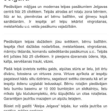
Piedāvājam mājīgas un modernas telpas pasākumiem Jelgavas
centrā līdz 25 cilvēkiem. Telpās atrodas arī rotaļu zona bērniem,
līdz ar ko, piemērotas arī bērnu ballītēm, vai ģimeņu kopā
sanākšanām. Ir iespēja arī telpu iekārtot vingrošanas,
meistarklašu u.c. veida pasākumu vajadzībām.
Piedāvājam telpas dažādiem jūsu svētkiem, bērnu ballītēm.
Iespēja rīkot dažādas nodarbības, meistarklases, vingrošanas,
māmiņu tikšanās, komandu saliedēšanās pasākumus u.c.. Telpās
ērti jutīsies līdz 25 cilvēkiem. Ir pieejams dzeramais ūdens, tēja,
kafija, servēšanas trauki, vāzes.
Plašā telpā izvietots svētku galds, atpūtas stūris ar lielu, ļoti ērtu
dīvānu, fotosiena un virtuves zona. Virtuve aprīkota ar iespēju
pagatavot kādu siltu dzērienu, sagatavot svētku cienastu kā arī ar
iespēju ēdienu uzglabāt ledusskapī. Bērnu rotaļām piedāvājam
lielu bumbu baseinu ar 10 000 bumbiņām un slidkalniņu, lielu
mīksto Iglu klučukomplektu, ērtu šūpuļktīklu un citas rotaļlietas.
Garantējam jautrību mazajiem un atpūtu lielajiem.
Būsiet mīļi gaidīti "Atelpa Jelgava" telpās, kur valda jautrība un
pozitīva, mājīga noskaņa.