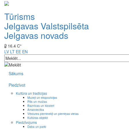
Tūrisms
Jelgavas Valstspilsēta
Jelgavas novads
16.4 C°
LV
LT
EE
EN
Sākums
Piedzīvot
Kultūra un tradīcijas
Muzeji un ekspozīcijas
Pilis un muižas
Baznīcas un klosteri
Amatniecība
Vēstures pieminekļi un piemiņas vietas
Kultūras objekti
Piedzīvojums
Daba un parki