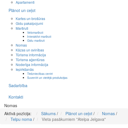
Apartamenti
Plānot un ceļot
Kartes un brošūras
Gidu pakalpojumi
Maršruti
Velomaršruti
Interaktīvi maršruti
Gidu maršruti
Nomas
Kāzas un svinības
Tūrisma informācija
Tūrisma aģentūras
Noderīga informācija
Iepirkšanās
Tirdzniecības centri
Suvenīri un vietējā produkcijas
Sadarbība
Kontakti
Nomas
Aktīvā pozīcija:
Sākums
/
Plānot un ceļot
/
Nomas
/
Telpu noma
/
Vieta pasākumiem "Atelpa Jelgava"