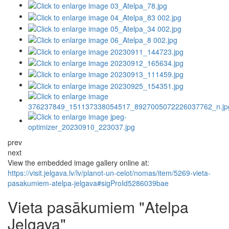
prev
next
View the embedded image gallery online at:
https://visit.jelgava.lv/lv/planot-un-celot/nomas/item/5269-vieta-
pasakumiem-atelpa-jelgava#sigProId5286039bae
Vieta pasākumiem "Atelpa
Jelgava"