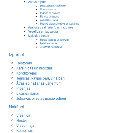
Aktīvā atpūta
Izbraucieni ar kuģīšiem
Ūdens tūrisms
Izjādes ar zirgiem
Fitness un sports
Aktivitātes dabā
Piknika vietas Jelgavā un apkārtnē
Apskates saimniecības, ražotnes
Veselība un labsajūta
Izklaides vietas
Rotaļu istabas un laukumi
Izklaides vietas
Jelgavas naktsdzīve
Izgaršot
Restorāni
Kafejnīcas un krodziņi
Konditorejas
Tējnīcas, kafijas bāri, vīna bāri
Ātrās ēdināšanas uzņēmumi
Picērijas
Līdzņemšanai
Jelgavas pilsētas īpašie ēdieni
Nakšņot
Viesnīca
Hosteļi
Viesu māja
Kempings