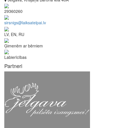
29360260
sirsnigs@laiksatelpai.lv
LV, EN, RU
Ģimenēm ar bērniem
Labierīcības
Partneri