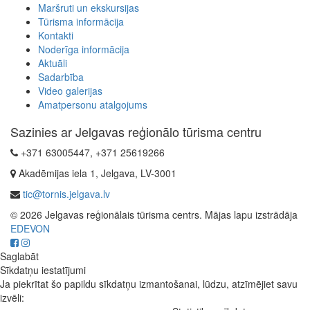
Maršruti un ekskursijas
Tūrisma informācija
Kontakti
Noderīga informācija
Aktuāli
Sadarbība
Video galerijas
Amatpersonu atalgojums
Sazinies ar Jelgavas reģionālo tūrisma centru
+371 63005447, +371 25619266
Akadēmijas iela 1, Jelgava, LV-3001
tic@tornis.jelgava.lv
© 2026 Jelgavas reģionālais tūrisma centrs. Mājas lapu izstrādāja
EDEVON
Saglabāt
Sīkdatņu iestatījumi
Ja piekrītat šo papildu sīkdatņu izmantošanai, lūdzu, atzīmējiet savu
izvēli: