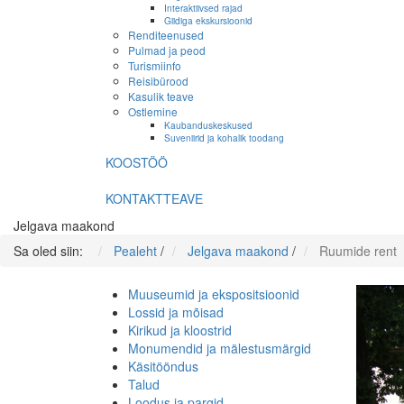
Interaktiivsed rajad
Giidiga ekskursioonid
Renditeenused
Pulmad ja peod
Turismiinfo
Reisibürood
Kasulik teave
Ostlemine
Kaubanduskeskused
Suveniirid ja kohalik toodang
KOOSTÖÖ
KONTAKTTEAVE
Jelgava maakond
Sa oled siin:
Pealeht
/
Jelgava maakond
/
Ruumide rent
Muuseumid ja ekspositsioonid
Lossid ja mõisad
Kirikud ja kloostrid
Monumendid ja mälestusmärgid
Käsitööndus
Talud
Loodus ja pargid