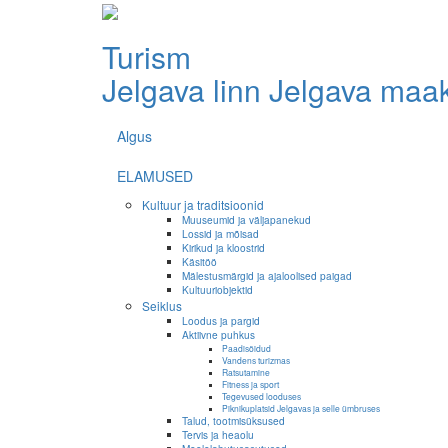
Turism
Jelgava linn
Jelgava maa
Algus
ELAMUSED
Kultuur ja traditsioonid
Muuseumid ja väljapanekud
Lossid ja mõisad
Kirikud ja kloostrid
Käsitöö
Mälestusmärgid ja ajaloolised paigad
Kultuuriobjektid
Seiklus
Loodus ja pargid
Aktiivne puhkus
Paadisõidud
Vandens turizmas
Ratsutamine
Fitness ja sport
Tegevused looduses
Piknikuplatsid Jelgavas ja selle ümbruses
Talud, tootmisüksused
Tervis ja heaolu