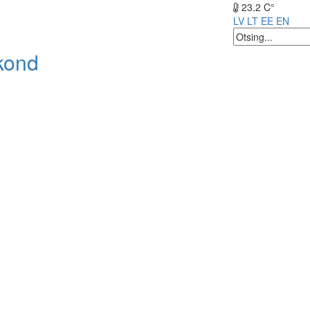
23.2 C°
LV
LT
EE
EN
kond