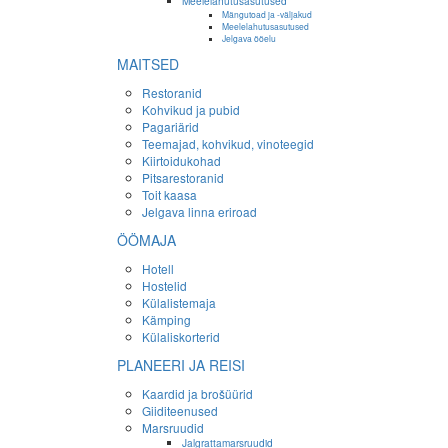
Meelelahutusasutused
Mängutoad ja -väljakud
Meelelahutusasutused
Jelgava ööelu
MAITSED
Restoranid
Kohvikud ja pubid
Pagariärid
Teemajad, kohvikud, vinoteegid
Kiirtoidukohad
Pitsarestoranid
Toit kaasa
Jelgava linna eriroad
ÖÖMAJA
Hotell
Hostelid
Külalistemaja
Kämping
Külaliskorterid
PLANEERI JA REISI
Kaardid ja brošüürid
Giiditeenused
Marsruudid
Jalgrattamarsruudid