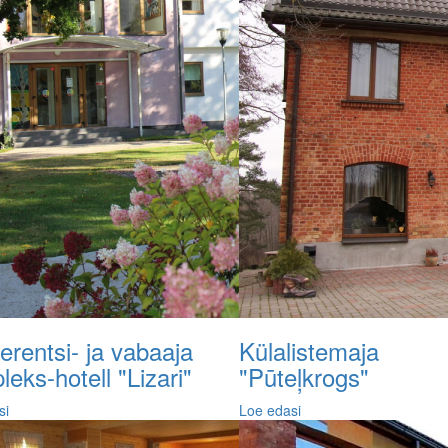
rentsi- ja vabaaja
Külalistemaja
eks-hotell "Lizari"
"Pūteļkrogs"
si
Loe edasi