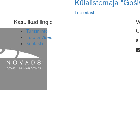
Külalistemaja "Goši
Loe edasi
Kasulikud lingid
V
Turismiinfo
Foto ja Video
Kontaktid