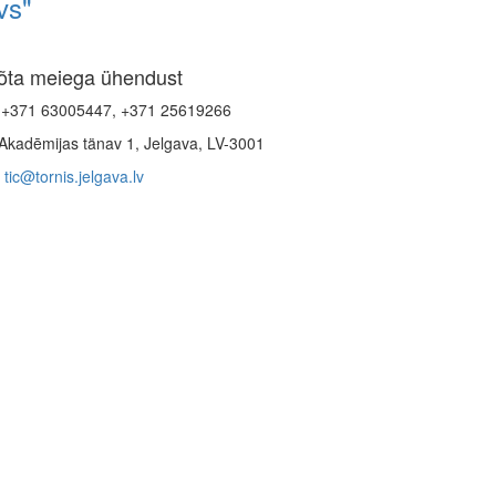
vs"
õta meiega ühendust
+371 63005447, +371 25619266
Akadēmijas tänav 1, Jelgava, LV-3001
tic@tornis.jelgava.lv