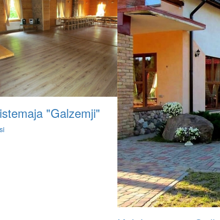
listemaja "Galzemji"
si