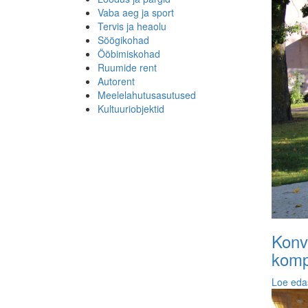
Vaba aeg ja sport
Tervis ja heaolu
Söögikohad
Ööbimiskohad
Ruumide rent
Autorent
Meelelahutusasutused
Kultuuriobjektid
Konve
kompl
Loe eda