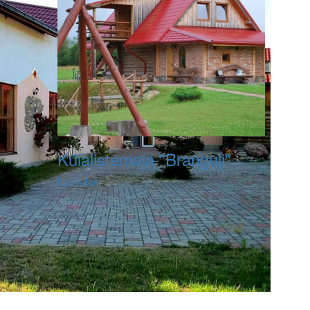
Külalistemaja "Branguļi"
Loe edasi