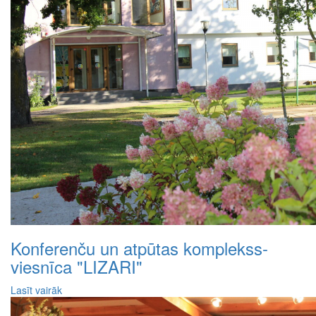
Konferenču un atpūtas komplekss-
viesnīca "LIZARI"
Lasīt vairāk