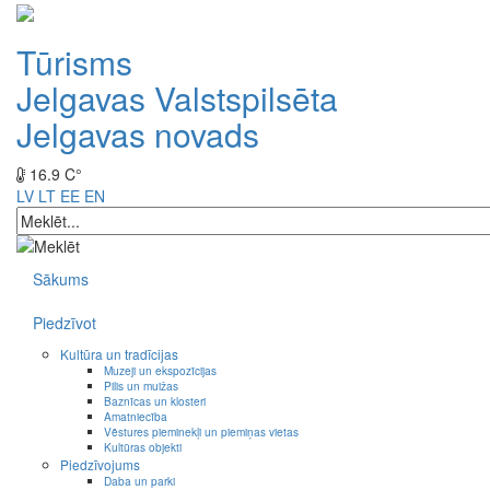
Tūrisms
Jelgavas Valstspilsēta
Jelgavas novads
16.9 C°
LV
LT
EE
EN
Sākums
Piedzīvot
Kultūra un tradīcijas
Muzeji un ekspozīcijas
Pilis un muižas
Baznīcas un klosteri
Amatniecība
Vēstures pieminekļi un piemiņas vietas
Kultūras objekti
Piedzīvojums
Daba un parki