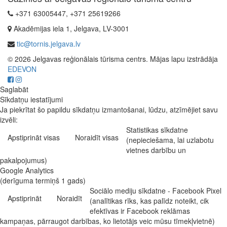
+371 63005447, +371 25619266
Akadēmijas iela 1, Jelgava, LV-3001
tic@tornis.jelgava.lv
© 2026 Jelgavas reģionālais tūrisma centrs. Mājas lapu izstrādāja
EDEVON
Saglabāt
Sīkdatņu iestatījumi
Ja piekrītat šo papildu sīkdatņu izmantošanai, lūdzu, atzīmējiet savu
izvēli:
Statistikas sīkdatne
Apstiprināt visas
Noraidīt visas
(nepieciešama, lai uzlabotu
vietnes darbību un
pakalpojumus)
Google Analytics
(derīguma termiņš 1 gads)
Sociālo mediju sīkdatne - Facebook Pixel
Apstiprināt
Noraidīt
(analītikas rīks, kas palīdz noteikt, cik
efektīvas ir Facebook reklāmas
kampaņas, pārraugot darbības, ko lietotājs veic mūsu tīmekļvietnē)