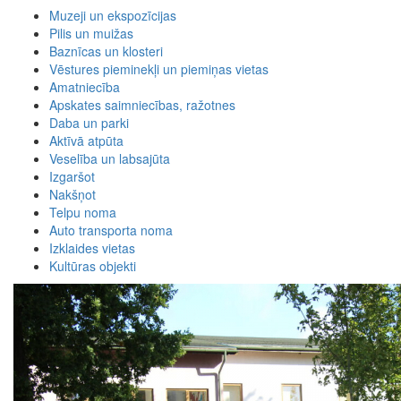
Muzeji un ekspozīcijas
Pilis un muižas
Baznīcas un klosteri
Vēstures pieminekļi un piemiņas vietas
Amatniecība
Apskates saimniecības, ražotnes
Daba un parki
Aktīvā atpūta
Veselība un labsajūta
Izgaršot
Nakšņot
Telpu noma
Auto transporta noma
Izklaides vietas
Kultūras objekti