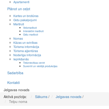
Apartamenti
Plānot un ceļot
Kartes un brošūras
Gidu pakalpojumi
Maršruti
Velomaršruti
Interaktīvi maršruti
Gidu maršruti
Nomas
Kāzas un svinības
Tūrisma informācija
Tūrisma aģentūras
Noderīga informācija
Iepirkšanās
Tirdzniecības centri
Suvenīri un vietējā produkcijas
Sadarbība
Kontakti
Jelgavas novads
Aktīvā pozīcija:
Sākums
/
Jelgavas novads
/
Telpu noma