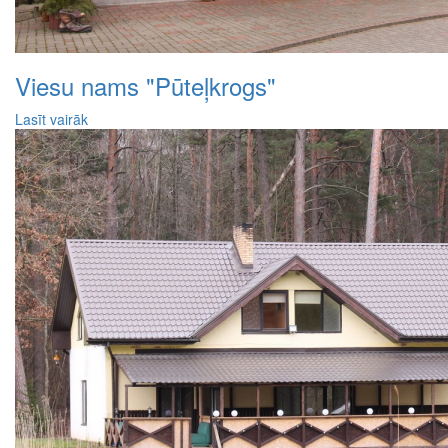
Viesu nams "Pūteļkrogs"
Lasīt vairāk