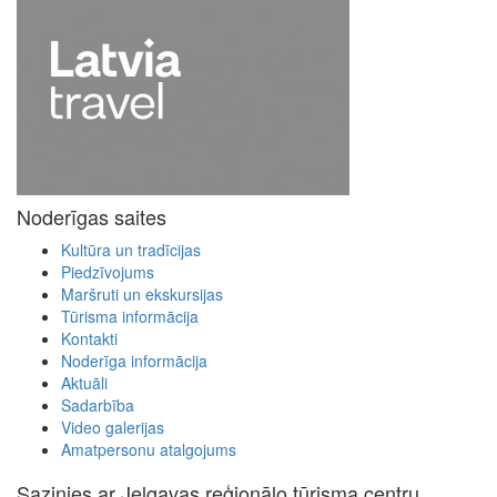
Noderīgas saites
Kultūra un tradīcijas
Piedzīvojums
Maršruti un ekskursijas
Tūrisma informācija
Kontakti
Noderīga informācija
Aktuāli
Sadarbība
Video galerijas
Amatpersonu atalgojums
Sazinies ar Jelgavas reģionālo tūrisma centru