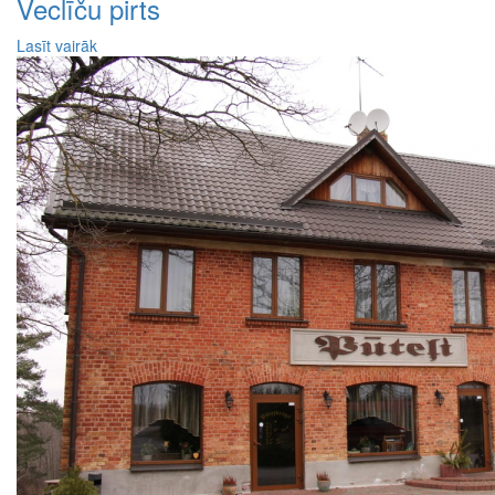
Veclīču pirts
Lasīt vairāk