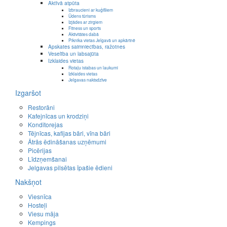
Aktīvā atpūta
Izbraucieni ar kuģīšiem
Ūdens tūrisms
Izjādes ar zirgiem
Fitness un sports
Aktivitātes dabā
Piknika vietas Jelgavā un apkārtnē
Apskates saimniecības, ražotnes
Veselība un labsajūta
Izklaides vietas
Rotaļu istabas un laukumi
Izklaides vietas
Jelgavas naktsdzīve
Izgaršot
Restorāni
Kafejnīcas un krodziņi
Konditorejas
Tējnīcas, kafijas bāri, vīna bāri
Ātrās ēdināšanas uzņēmumi
Picērijas
Līdzņemšanai
Jelgavas pilsētas īpašie ēdieni
Nakšņot
Viesnīca
Hosteļi
Viesu māja
Kempings