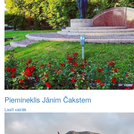
Piemineklis Jānim Čakstem
Lasīt vairāk