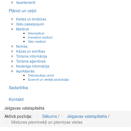
Apartamenti
Plānot un ceļot
Kartes un brošūras
Gidu pakalpojumi
Maršruti
Velomaršruti
Interaktīvi maršruti
Gidu maršruti
Nomas
Kāzas un svinības
Tūrisma informācija
Tūrisma aģentūras
Noderīga informācija
Iepirkšanās
Tirdzniecības centri
Suvenīri un vietējā produkcijas
Sadarbība
Kontakti
Jelgavas valstspilsēta
Aktīvā pozīcija:
Sākums
/
Jelgavas valstspilsēta
/
Vēstures pieminekļi un piemiņas vietas