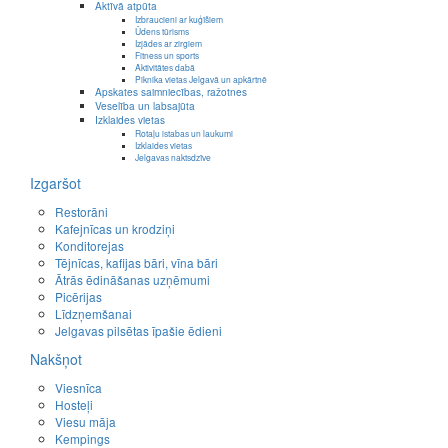
Aktīvā atpūta
Izbraucieni ar kuģīšiem
Ūdens tūrisms
Izjādes ar zirgiem
Fitness un sports
Aktivitātes dabā
Piknika vietas Jelgavā un apkārtnē
Apskates saimniecības, ražotnes
Veselība un labsajūta
Izklaides vietas
Rotaļu istabas un laukumi
Izklaides vietas
Jelgavas naktsdzīve
Izgaršot
Restorāni
Kafejnīcas un krodziņi
Konditorejas
Tējnīcas, kafijas bāri, vīna bāri
Ātrās ēdināšanas uzņēmumi
Picērijas
Līdzņemšanai
Jelgavas pilsētas īpašie ēdieni
Nakšņot
Viesnīca
Hosteļi
Viesu māja
Kempings