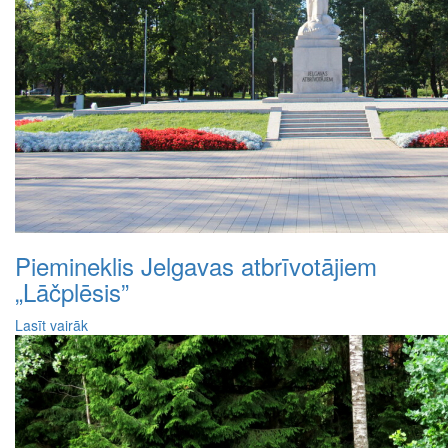
Piemineklis Jelgavas atbrīvotājiem
„Lāčplēsis”
Lasīt vairāk