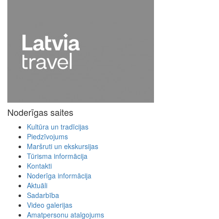
Noderīgas saites
Kultūra un tradīcijas
Piedzīvojums
Maršruti un ekskursijas
Tūrisma informācija
Kontakti
Noderīga informācija
Aktuāli
Sadarbība
Video galerijas
Amatpersonu atalgojums