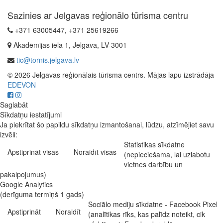
Sazinies ar Jelgavas reģionālo tūrisma centru
+371 63005447, +371 25619266
Akadēmijas iela 1, Jelgava, LV-3001
tic@tornis.jelgava.lv
© 2026 Jelgavas reģionālais tūrisma centrs. Mājas lapu izstrādāja
EDEVON
Saglabāt
Sīkdatņu iestatījumi
Ja piekrītat šo papildu sīkdatņu izmantošanai, lūdzu, atzīmējiet savu
izvēli:
Statistikas sīkdatne
Apstiprināt visas
Noraidīt visas
(nepieciešama, lai uzlabotu
vietnes darbību un
pakalpojumus)
Google Analytics
(derīguma termiņš 1 gads)
Sociālo mediju sīkdatne - Facebook Pixel
Apstiprināt
Noraidīt
(analītikas rīks, kas palīdz noteikt, cik