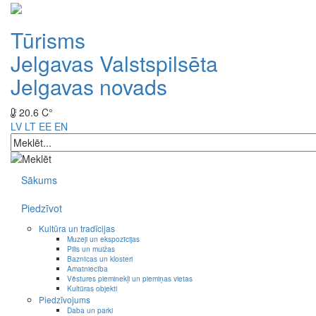
Tūrisms
Jelgavas Valstspilsēta
Jelgavas novads
20.6 C°
LV
LT
EE
EN
Sākums
Piedzīvot
Kultūra un tradīcijas
Muzeji un ekspozīcijas
Pilis un muižas
Baznīcas un klosteri
Amatniecība
Vēstures pieminekļi un piemiņas vietas
Kultūras objekti
Piedzīvojums
Daba un parki