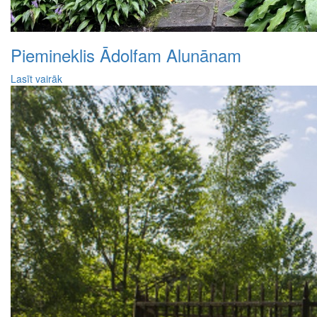
Piemineklis Ādolfam Alunānam
Lasīt vairāk