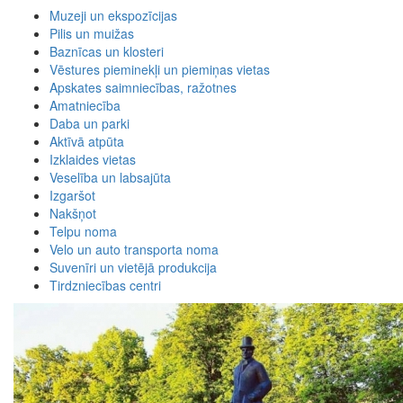
Muzeji un ekspozīcijas
Pilis un muižas
Baznīcas un klosteri
Vēstures pieminekļi un piemiņas vietas
Apskates saimniecības, ražotnes
Amatniecība
Daba un parki
Aktīvā atpūta
Izklaides vietas
Veselība un labsajūta
Izgaršot
Nakšņot
Telpu noma
Velo un auto transporta noma
Suvenīri un vietējā produkcija
Tirdzniecības centri