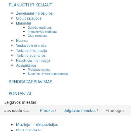
PLANUOTI IR KELIAUTI
Žemėlapiai ir brošiūros
Gidų paslaugos
Maršrutai
Dviračių maršrutai
Interaktyvūs maršrutai
Gidų maršrutai
Nuoma
Vestuvės ir šventės
Turizmo informacija
Turizmo agentūros
Naudinga informacija
Apsipirkimas
Prekybos centrai
Suvenyrai ir vietinė produkcija
BENDRADARBIAVIMAS
KONTAKTAI
Jelgavos miestas
Jūs esate čia:
Pradžia
/
Jelgavos miestas
/
Pramogos
Muziejai ir ekspozicijos
Pilys ir dvarai