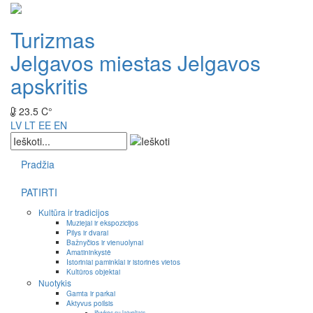
Turizmas
Jelgavos miestas
Jelgavos
apskritis
23.5 C°
LV
LT
EE
EN
Pradžia
PATIRTI
Kultūra ir tradicijos
Muziejai ir ekspozicijos
Pilys ir dvarai
Bažnyčios ir vienuolynai
Amatininkystė
Istoriniai paminklai ir istorinės vietos
Kultūros objektai
Nuotykis
Gamta ir parkai
Aktyvus poilsis
Išvykos su laiveliais