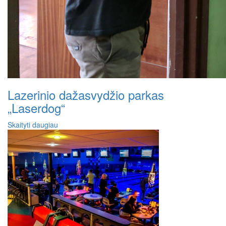
Lazerinio dažasvydžio parkas
„Laserdog“
Skaityti daugiau