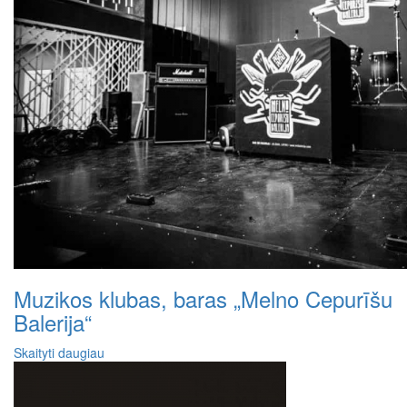
Muzikos klubas, baras „Melno Cepurīšu
Balerija“
Skaityti daugiau