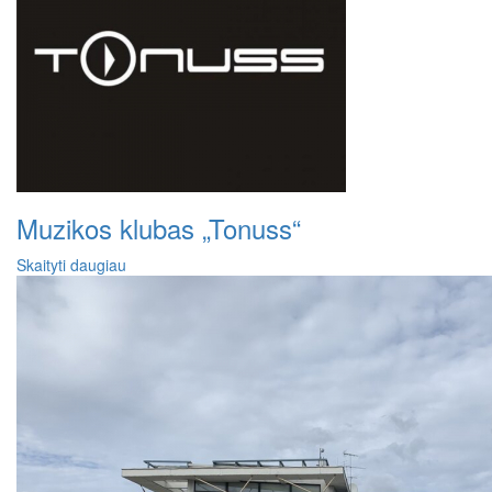
Muzikos klubas „Tonuss“
Skaityti daugiau