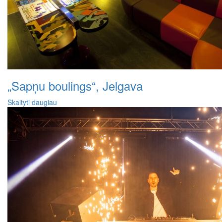
„Sapņu boulings“, Jelgava
Skaityti daugiau