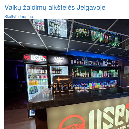
Vaikų žaidimų aikštelės Jelgavoje
Skaityti daugiau