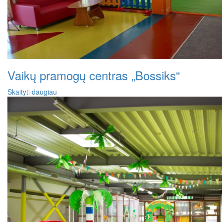
Vaikų pramogų centras „Bossiks“
Skaityti daugiau