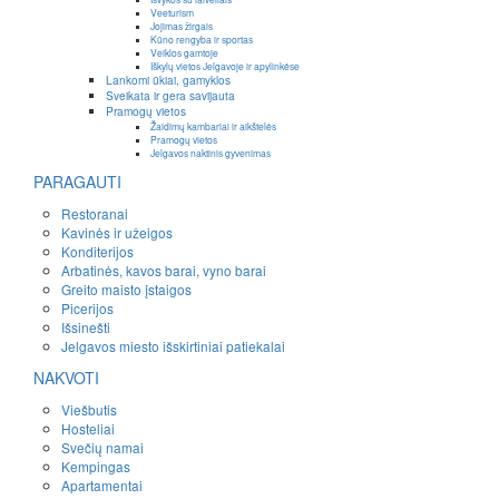
Veeturism
Jojimas žirgais
Kūno rengyba ir sportas
Veiklos gamtoje
Iškylų vietos Jelgavoje ir apylinkėse
Lankomi ūkiai, gamyklos
Sveikata ir gera savijauta
Pramogų vietos
Žaidimų kambariai ir aikštelės
Pramogų vietos
Jelgavos naktinis gyvenimas
PARAGAUTI
Restoranai
Kavinės ir užeigos
Konditerijos
Arbatinės, kavos barai, vyno barai
Greito maisto įstaigos
Picerijos
Išsinešti
Jelgavos miesto išskirtiniai patiekalai
NAKVOTI
Viešbutis
Hosteliai
Svečių namai
Kempingas
Apartamentai