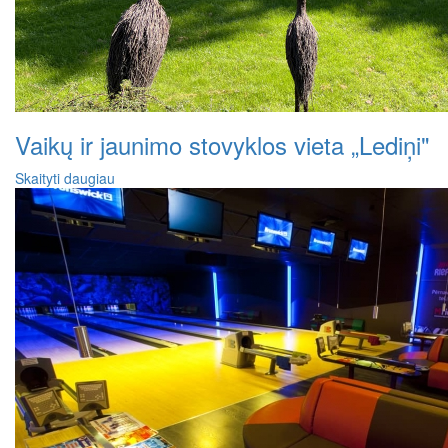
Vaikų ir jaunimo stovyklos vieta „Lediņi"
Skaityti daugiau