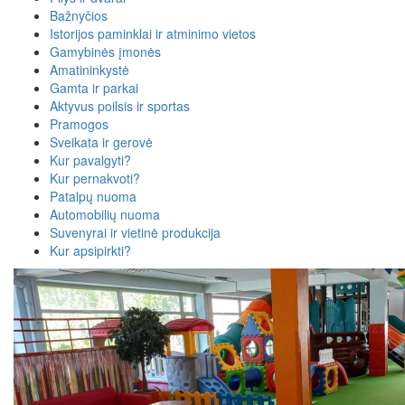
Bažnyčios
Istorijos paminklai ir atminimo vietos
Gamybinės įmonės
Amatininkystė
Gamta ir parkai
Aktyvus poilsis ir sportas
Pramogos
Sveikata ir gerovė
Kur pavalgyti?
Kur pernakvoti?
Patalpų nuoma
Automobilių nuoma
Suvenyrai ir vietinė produkcija
Kur apsipirkti?