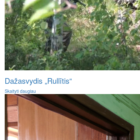
Dažasvydis „Rullītis“
Skaityti daugiau