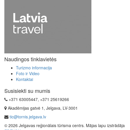
Naudingos tinklavietės
Turizmo informacija
Foto ir Video
Kontaktai
Susisiekti su mumis
+371 63005447, +371 25619266
Akadēmijas gatvė 1, Jelgava, LV-3001
tic@tornis.jelgava.lv
© 2026 Jelgavas reģionālais tūrisma centrs. Mājas lapu izstrādāja