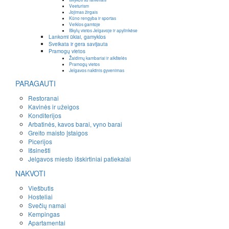
Veeturism
Jojimas žirgais
Kūno rengyba ir sportas
Veiklos gamtoje
Iškylų vietos Jelgavoje ir apylinkėse
Lankomi ūkiai, gamyklos
Sveikata ir gera savijauta
Pramogų vietos
Žaidimų kambariai ir aikštelės
Pramogų vietos
Jelgavos naktinis gyvenimas
PARAGAUTI
Restoranai
Kavinės ir užeigos
Konditerijos
Arbatinės, kavos barai, vyno barai
Greito maisto įstaigos
Picerijos
Išsinešti
Jelgavos miesto išskirtiniai patiekalai
NAKVOTI
Viešbutis
Hosteliai
Svečių namai
Kempingas
Apartamentai