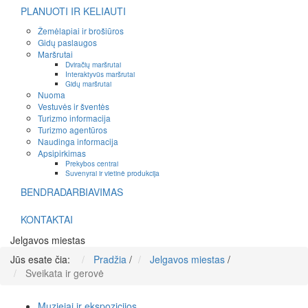
PLANUOTI IR KELIAUTI
Žemėlapiai ir brošiūros
Gidų paslaugos
Maršrutai
Dviračių maršrutai
Interaktyvūs maršrutai
Gidų maršrutai
Nuoma
Vestuvės ir šventės
Turizmo informacija
Turizmo agentūros
Naudinga informacija
Apsipirkimas
Prekybos centrai
Suvenyrai ir vietinė produkcija
BENDRADARBIAVIMAS
KONTAKTAI
Jelgavos miestas
Jūs esate čia:
Pradžia
/
Jelgavos miestas
/
Sveikata ir gerovė
Muziejai ir ekspozicijos