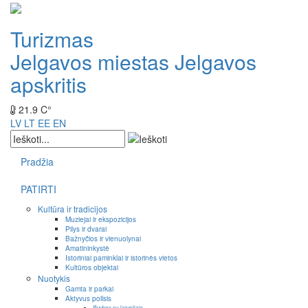
Turizmas
Jelgavos miestas
Jelgavos
apskritis
21.9 C°
LV
LT
EE
EN
Pradžia
PATIRTI
Kultūra ir tradicijos
Muziejai ir ekspozicijos
Pilys ir dvarai
Bažnyčios ir vienuolynai
Amatininkystė
Istoriniai paminklai ir istorinės vietos
Kultūros objektai
Nuotykis
Gamta ir parkai
Aktyvus poilsis
Išvykos su laiveliais