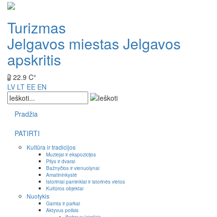
Turizmas
Jelgavos miestas
Jelgavos
apskritis
22.9 C°
LV
LT
EE
EN
Pradžia
PATIRTI
Kultūra ir tradicijos
Muziejai ir ekspozicijos
Pilys ir dvarai
Bažnyčios ir vienuolynai
Amatininkystė
Istoriniai paminklai ir istorinės vietos
Kultūros objektai
Nuotykis
Gamta ir parkai
Aktyvus poilsis
Išvykos su laiveliais