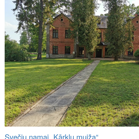
Svečių namai „Kārklu muiža“