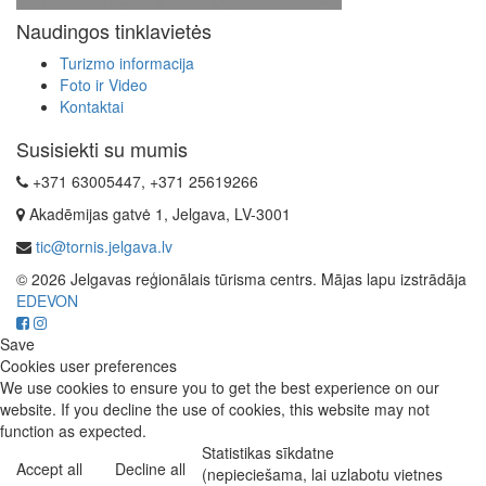
Naudingos tinklavietės
Turizmo informacija
Foto ir Video
Kontaktai
Susisiekti su mumis
+371 63005447, +371 25619266
Akadēmijas gatvė 1, Jelgava, LV-3001
tic@tornis.jelgava.lv
© 2026 Jelgavas reģionālais tūrisma centrs. Mājas lapu izstrādāja
EDEVON
Save
Cookies user preferences
We use cookies to ensure you to get the best experience on our
website. If you decline the use of cookies, this website may not
function as expected.
Statistikas sīkdatne
Accept all
Decline all
(nepieciešama, lai uzlabotu vietnes