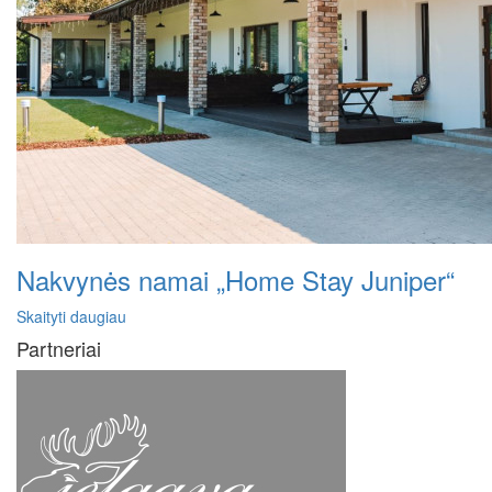
Nakvynės namai „Home Stay Juniper“
Skaityti daugiau
Partneriai