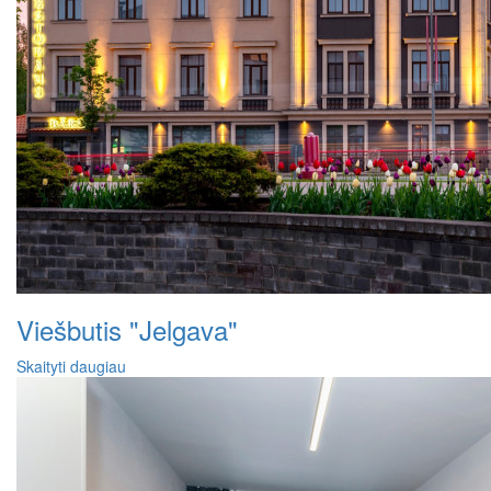
Viešbutis "Jelgava"
Skaityti daugiau