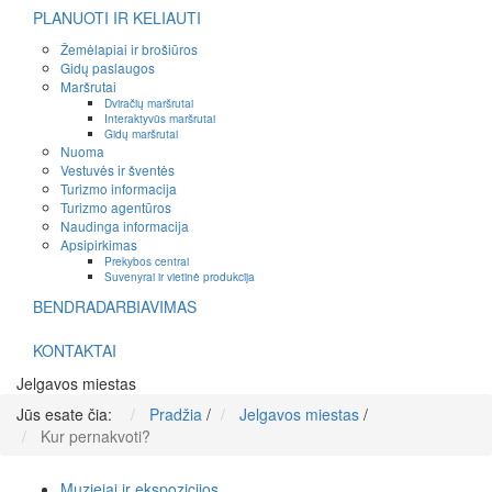
PLANUOTI IR KELIAUTI
Žemėlapiai ir brošiūros
Gidų paslaugos
Maršrutai
Dviračių maršrutai
Interaktyvūs maršrutai
Gidų maršrutai
Nuoma
Vestuvės ir šventės
Turizmo informacija
Turizmo agentūros
Naudinga informacija
Apsipirkimas
Prekybos centrai
Suvenyrai ir vietinė produkcija
BENDRADARBIAVIMAS
KONTAKTAI
Jelgavos miestas
Jūs esate čia:
Pradžia
/
Jelgavos miestas
/
Kur pernakvoti?
Muziejai ir ekspozicijos