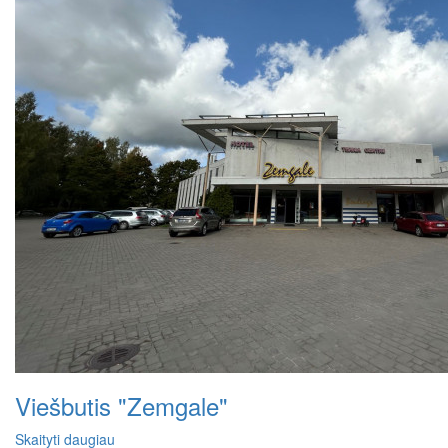
Viešbutis "Zemgale"
Skaityti daugiau