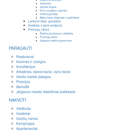
Veeturism
Jojimas žirgais
Kūno rengyba ir sportas
Veiklos gamtoje
Iškylų vietos Jelgavoje ir apylinkėse
Lankomi ūkiai, gamyklos
Sveikata ir gera savijauta
Pramogų vietos
Žaidimų kambariai ir aikštelės
Pramogų vietos
Jelgavos naktinis gyvenimas
PARAGAUTI
Restoranai
Kavinės ir užeigos
Konditerijos
Arbatinės, kavos barai, vyno barai
Greito maisto įstaigos
Picerijos
Išsinešti
Jelgavos miesto išskirtiniai patiekalai
NAKVOTI
Viešbutis
Hosteliai
Svečių namai
Kempingas
Apartamentai