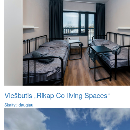
Viešbutis „Rikap Co-living Spaces“
Skaityti daugiau