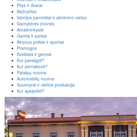
Pilys ir dvarai
Bažnyčios
Istorijos paminklai ir atminimo vietos
Gamybinės įmonės
Amatininkystė
Gamta ir parkai
Aktyvus poilsis ir sportas
Pramogos
Sveikata ir gerovė
Kur pavalgyti?
Kur pernakvoti?
Patalpų nuoma
Automobilių nuoma
Suvenyrai ir vietinė produkcija
Kur apsipirkti?