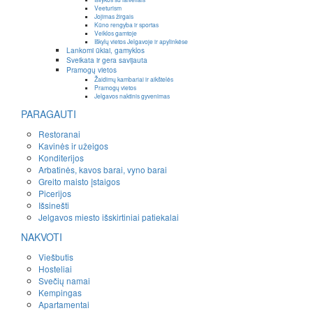
Veeturism
Jojimas žirgais
Kūno rengyba ir sportas
Veiklos gamtoje
Iškylų vietos Jelgavoje ir apylinkėse
Lankomi ūkiai, gamyklos
Sveikata ir gera savijauta
Pramogų vietos
Žaidimų kambariai ir aikštelės
Pramogų vietos
Jelgavos naktinis gyvenimas
PARAGAUTI
Restoranai
Kavinės ir užeigos
Konditerijos
Arbatinės, kavos barai, vyno barai
Greito maisto įstaigos
Picerijos
Išsinešti
Jelgavos miesto išskirtiniai patiekalai
NAKVOTI
Viešbutis
Hosteliai
Svečių namai
Kempingas
Apartamentai