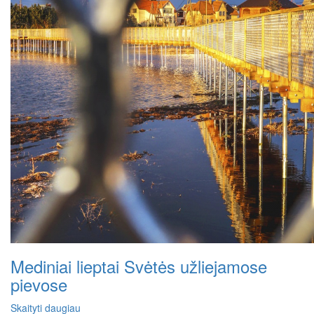
Mediniai lieptai Svėtės užliejamose
pievose
Skaityti daugiau