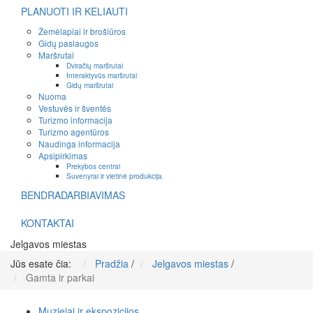
PLANUOTI IR KELIAUTI
Žemėlapiai ir brošiūros
Gidų paslaugos
Maršrutai
Dviračių maršrutai
Interaktyvūs maršrutai
Gidų maršrutai
Nuoma
Vestuvės ir šventės
Turizmo informacija
Turizmo agentūros
Naudinga informacija
Apsipirkimas
Prekybos centrai
Suvenyrai ir vietinė produkcija
BENDRADARBIAVIMAS
KONTAKTAI
Jelgavos miestas
Jūs esate čia:
Pradžia
/
Jelgavos miestas
/
Gamta ir parkai
Muziejai ir ekspozicijos