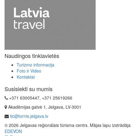
Naudingos tinklavietės
Turizmo informacija
Foto ir Video
Kontaktai
Susisiekti su mumis
+371 63005447, +371 25619266
Akadēmijas gatvė 1, Jelgava, LV-3001
tic@tornis.jelgava.lv
© 2026 Jelgavas reģionālais tūrisma centrs. Mājas lapu izstrādāja
EDEVON