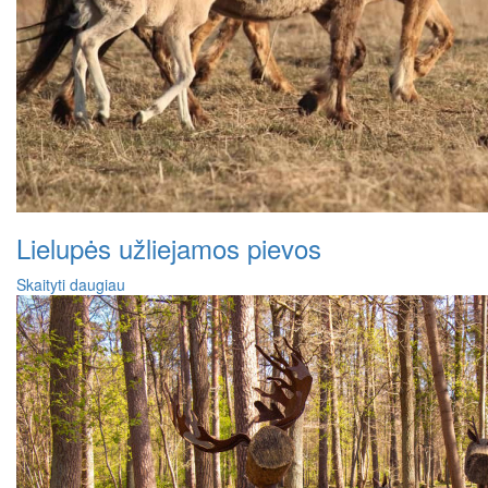
Lielupės užliejamos pievos
Skaityti daugiau