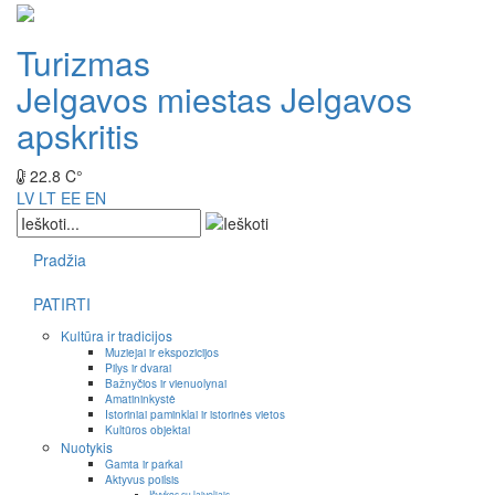
Turizmas
Jelgavos miestas
Jelgavos
apskritis
22.8 C°
LV
LT
EE
EN
Pradžia
PATIRTI
Kultūra ir tradicijos
Muziejai ir ekspozicijos
Pilys ir dvarai
Bažnyčios ir vienuolynai
Amatininkystė
Istoriniai paminklai ir istorinės vietos
Kultūros objektai
Nuotykis
Gamta ir parkai
Aktyvus poilsis
Išvykos su laiveliais