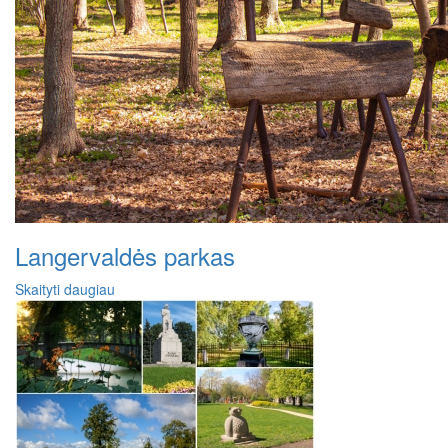
Langervaldės parkas
Skaityti daugiau