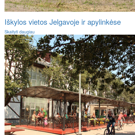
Iškylos vietos Jelgavoje ir apylinkėse
Skaityti daugiau