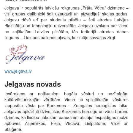
Jelgava ir populārās latviešu rokgrupas „Prāta Vētra” dzimtene –
visi grupas dalībnieki šeit uzauguši un aizvadījuši skolas gadus.
Jelgavu dēvē arī par studentu pilsētu – šeit atrodas Latvijas
Biozinātņu un tehnoloģiju universitāte. Jelgavu uzskata par vienu
no zaļākajām Latvijas pilsētām, tās teritorijā atrodas dabas
liegums – Lielupes palienes pļavas, kur mājo savvaļas zirgi.
www.jelgava.lv
Jelgavas novads
Ievērojams ar notikumiem bagātu vēsturi un nozīmīgām
kultūrvēsturiskajām vērtībām. Viena no spilgtākajām vēstures
lappusēm vēsta par Kurzemes – Zemgales hercogistes laiku.
Jelgavas apkārtnē dzīvojušas Kurzemes hercogu un vācu baronu
dzimtas, kā liecību nākošām paaudzēm atstājot iespaidīgas muižu
apbūves Zaļeniekos, Elejā, Vircavā, Lielplatonē, Vilcē un
Staļģenē.