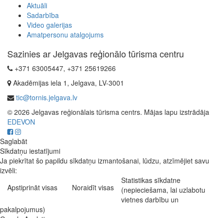
Aktuāli
Sadarbība
Video galerijas
Amatpersonu atalgojums
Sazinies ar Jelgavas reģionālo tūrisma centru
+371 63005447, +371 25619266
Akadēmijas iela 1, Jelgava, LV-3001
tic@tornis.jelgava.lv
© 2026 Jelgavas reģionālais tūrisma centrs. Mājas lapu izstrādāja
EDEVON
Saglabāt
Sīkdatņu iestatījumi
Ja piekrītat šo papildu sīkdatņu izmantošanai, lūdzu, atzīmējiet savu
izvēli:
Statistikas sīkdatne
Apstiprināt visas
Noraidīt visas
(nepieciešama, lai uzlabotu
vietnes darbību un
pakalpojumus)