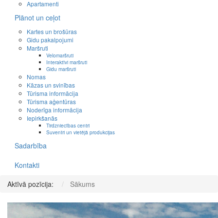
Apartamenti
Plānot un ceļot
Kartes un brošūras
Gidu pakalpojumi
Maršruti
Velomaršruti
Interaktīvi maršruti
Gidu maršruti
Nomas
Kāzas un svinības
Tūrisma informācija
Tūrisma aģentūras
Noderīga informācija
Iepirkšanās
Tirdzniecības centri
Suvenīri un vietējā produkcijas
Sadarbība
Kontakti
Aktīvā pozīcija:
Sākums