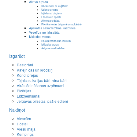
Aktīvā atpūta
Izbraucieni ar kuģīšiem
Ūdens tūrisms
Izjādes ar zirgiem
Fitness un sports
Aktivitātes dabā
Piknika vietas Jelgavā un apkārtnē
Apskates saimniecības, ražotnes
Veselība un labsajūta
Izklaides vietas
Rotaļu istabas un laukumi
Izklaides vietas
Jelgavas naktsdzīve
Izgaršot
Restorāni
Kafejnīcas un krodziņi
Konditorejas
Tējnīcas, kafijas bāri, vīna bāri
Ātrās ēdināšanas uzņēmumi
Picērijas
Līdzņemšanai
Jelgavas pilsētas īpašie ēdieni
Nakšņot
Viesnīca
Hosteļi
Viesu māja
Kempings