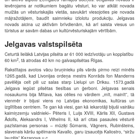
ievērojams ar notikumiem bagātu vēsturi, ko var atklāt novada
muižās un vēsturiskajās vietās, savukārt viesojoties pie novada
mājražotājiem, baudīt saimnieku izlolotu produkciju. Jelgavas
novads aicina uz aktīvām brīvdienām, kā arī saista viesus un
tūristus ar savām dabas un kultūrvēsturiskajām vērtībām.
Jelgavas valstspilsēta
Ceturtā lielākā Latvijas pilsēta ar 61 000 iedzīvotāju un kopplatību
2
60 km
, tā atrodas 40 km no galvaspilsētas Rīgas.
Rakstītajos avotos vācu bruņinieku pils vārds pirmo reizi minēts
1265.gadā, kad Livonijas ordeņa mestrs Konrāds fon Manderns
pavēlēja celt pili uz salas starp Lielupi un Driksu. 1573.gadā
Jelgava iegūst pilsētas tiesības un ģerboni. Jelgavas senais
nosaukums bija Mītava, kas cēlies no vārdiem „mīt, mainīt”, tā
vienmēr ir bijusi viens no Latvijas ekonomikas, kultūras un
izglītības centriem. Te gan kā viesi, gan kā iekarotāji bijuši vairāku
kaimiņzemju valdnieki– Pēteris I, Luijs XVIII, Kārlis XII, Gustavs
Ādolfs, Aleksandrs I, Vilhelms II, kā arī citas pasaules vēsturē
pazīstamas personas – mūziķi Šūmanis, Vāgners, Rubinšteins,
slavenais kāršu spēlmanis Kavallo, garu izsaucējs Kaliostro, “siržu
lauzējs” Kazanova u.c.