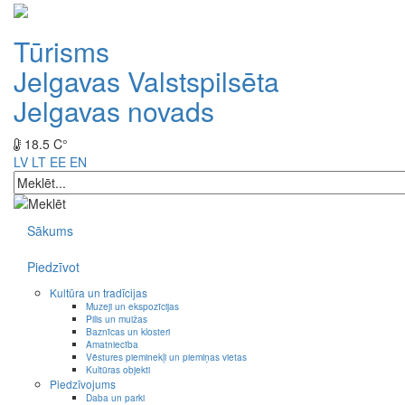
Tūrisms
Jelgavas Valstspilsēta
Jelgavas novads
18.5 C°
LV
LT
EE
EN
Sākums
Piedzīvot
Kultūra un tradīcijas
Muzeji un ekspozīcijas
Pilis un muižas
Baznīcas un klosteri
Amatniecība
Vēstures pieminekļi un piemiņas vietas
Kultūras objekti
Piedzīvojums
Daba un parki