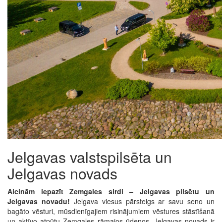
Jelgavas valstspilsēta un
Jelgavas novads
Aicinām iepazīt Zemgales sirdi – Jelgavas pilsētu un
Jelgavas novadu!
Jelgava viesus pārsteigs ar savu seno un
bagāto vēsturi, mūsdienīgajiem risinājumiem vēstures stāstīšanā
un aktīvo atpūtu Zemgales rāmajos ūdeņos. Jelgavas novads ir