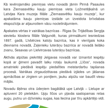
Kā ievērojamāko piemiņas vietu novadā jāmin Pirmā Pasaules
kara Ziemassvētku kauju piemiņas vieta Ložmetējkalnā un
Latvijas Kara muzeja filiāle „Ziemassvētku kauju muzejs”, kur
apskatāma kauju piemiņas izstāde un izveidota brīvdabas
ekspozīcija ar atjaunotiem vācu nocietinājumiem.
Apskates vērtas ir vairākas baznīcas - Rīgas Sv. Trijādības Sergija
sieviešu klostera filiāle Valgundē, kuras pirmsākumi iesniedzas
1897. gadā, Līvbērzes katoļu baznīca, kas ir vienīgais koka
dievnams novadā, Zaļenieku luterāņu baznīca ar novadā lielāko
zvanu, Sesavas un Lielvircavas luterāņu baznīcas.
Aktīvās atpūtas piekritēji Jelgavas novadā var izmantot iespēju
kopā ar ģimeni pavadīt laiku rotaļu laukumā „Līčos”, novada
amatnieki piedāvā iespēju piedalīties meistardarbu tapšanas
procesā. Vairākas zirgaudzētavas piedāvā izjādes un jāšanas
apmācības ar zirgiem un ponijiem, jauku atpūtu var baudīt viesu
mājās.
Novadu šķērso otra ūdeņiem bagātākā upe Latvijā – Lielupe ar
aptuveni 20 pietekām. Upju līčos un pļavās sastopamas retas
augu, putnu un dzīvnieku sugas, kas liecina par tīru apkārtējo vidi.