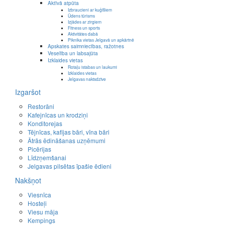
Aktīvā atpūta
Izbraucieni ar kuģīšiem
Ūdens tūrisms
Izjādes ar zirgiem
Fitness un sports
Aktivitātes dabā
Piknika vietas Jelgavā un apkārtnē
Apskates saimniecības, ražotnes
Veselība un labsajūta
Izklaides vietas
Rotaļu istabas un laukumi
Izklaides vietas
Jelgavas naktsdzīve
Izgaršot
Restorāni
Kafejnīcas un krodziņi
Konditorejas
Tējnīcas, kafijas bāri, vīna bāri
Ātrās ēdināšanas uzņēmumi
Picērijas
Līdzņemšanai
Jelgavas pilsētas īpašie ēdieni
Nakšņot
Viesnīca
Hosteļi
Viesu māja
Kempings