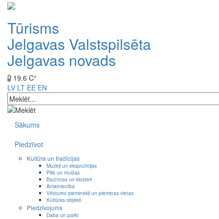
Tūrisms
Jelgavas Valstspilsēta
Jelgavas novads
19.6 C°
LV
LT
EE
EN
Sākums
Piedzīvot
Kultūra un tradīcijas
Muzeji un ekspozīcijas
Pilis un muižas
Baznīcas un klosteri
Amatniecība
Vēstures pieminekļi un piemiņas vietas
Kultūras objekti
Piedzīvojums
Daba un parki