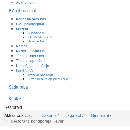
Apartamenti
Plānot un ceļot
Kartes un brošūras
Gidu pakalpojumi
Maršruti
Velomaršruti
Interaktīvi maršruti
Gidu maršruti
Nomas
Kāzas un svinības
Tūrisma informācija
Tūrisma aģentūras
Noderīga informācija
Iepirkšanās
Tirdzniecības centri
Suvenīri un vietējā produkcijas
Sadarbība
Kontakti
Restorāni
Aktīvā pozīcija:
Sākums
/
Izgaršot
/
Restorāni
/
Restorāns-konditoreja Rēver