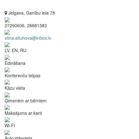
Jelgava, Ganību iela 78
27290606, 28881383
elina.altuhova@inbox.lv
LV, EN, RU
Ēdināšana
Konferenču telpas
Kāzu vieta
Ģimenēm ar bērniem
Maksājums ar karti
Wi-Fi
Auto stāvvieta