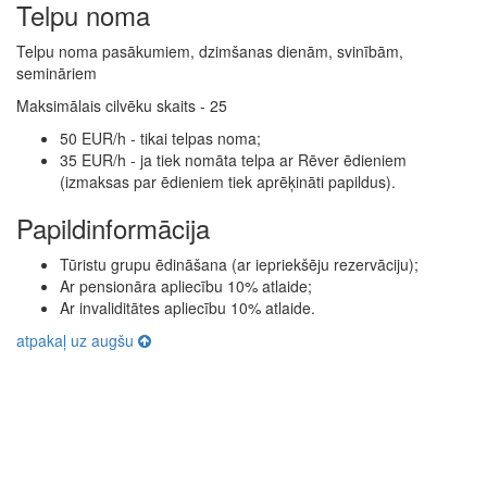
Telpu noma
Telpu noma pasākumiem, dzimšanas dienām, svinībām,
semināriem
Maksimālais cilvēku skaits - 25
50 EUR/h - tikai telpas noma;
35 EUR/h - ja tiek nomāta telpa ar Rēver ēdieniem
(izmaksas par ēdieniem tiek aprēķināti papildus).
Papildinformācija
Tūristu grupu ēdināšana (ar iepriekšēju rezervāciju);
Ar pensionāra apliecību 10% atlaide;
Ar invaliditātes apliecību 10% atlaide.
atpakaļ uz augšu