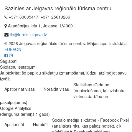
Sazinies ar Jelgavas reģionālo tūrisma centru
+371 63005447, +371 25619266
Akadēmijas iela 1, Jelgava, LV-3001
tic@tornis.jelgava.lv
© 2026 Jelgavas reģionālais tūrisma centrs. Mājas lapu izstrādāja
EDEVON
Saglabāt
Sīkdatņu iestatījumi
Ja piekrītat šo papildu sīkdatņu izmantošanai, lūdzu, atzīmējiet savu
izvēli:
Statistikas sīkdatne
Apstiprināt visas
Noraidīt visas
(nepieciešama, lai uzlabotu
vietnes darbību un
pakalpojumus)
Google Analytics
(derīguma termiņš 1 gads)
Sociālo mediju sīkdatne - Facebook Pixel
Apstiprināt
Noraidīt
(analītikas rīks, kas palīdz noteikt, cik
efektīvas ir Facebook reklāmas