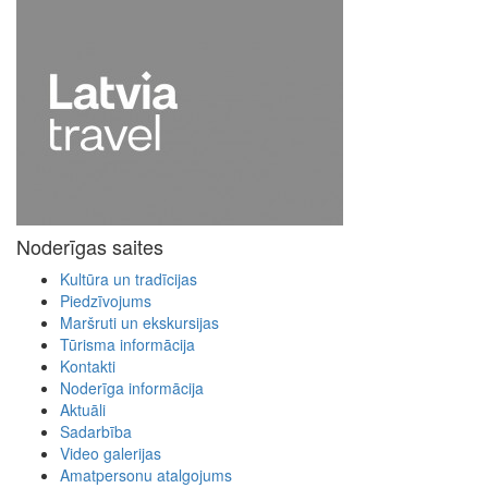
Noderīgas saites
Kultūra un tradīcijas
Piedzīvojums
Maršruti un ekskursijas
Tūrisma informācija
Kontakti
Noderīga informācija
Aktuāli
Sadarbība
Video galerijas
Amatpersonu atalgojums