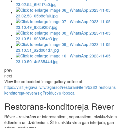
prev
next
View the embedded image gallery online at:
https://visit.jelgava.lv/lv/izgarsot/restorani/item/5282-restorans-
konditoreja-rever#sigProId8c767bb3ca
Restorāns-konditoreja Rēver
Rēver - restorāns ar interesantiem, neparastiem, ekskluzīviem
ēdieniem un dzērieniem. Šī ir unikāla vieta gan interjera, gan