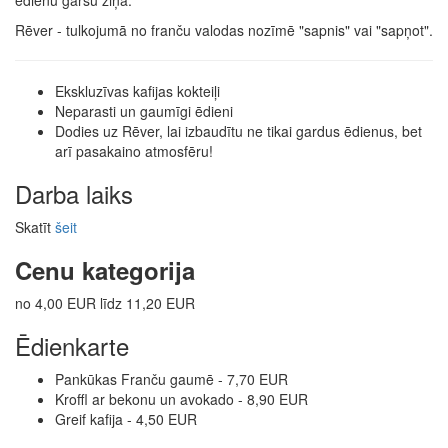
ēdienu garšu ziņā.
Rēver - tulkojumā no franču valodas nozīmē "sapnis" vai "sapņot".
Ekskluzīvas kafijas kokteiļi
Neparasti un gaumīgi ēdieni
Dodies uz Rēver, lai izbaudītu ne tikai gardus ēdienus, bet
arī pasakaino atmosfēru!
Darba laiks
Skatīt
šeit
Cenu kategorija
no 4,00 EUR līdz 11,20 EUR
Ēdienkarte
Pankūkas Franču gaumē - 7,70 EUR
Kroffl ar bekonu un avokado - 8,90 EUR
Greif kafija - 4,50 EUR