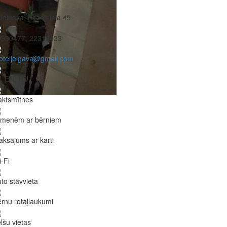
Jelgava, Birzes iela 49
9990477, 22313433
oteljelgava@gmail.com
, EN, RU
aktsmītnes
imenēm ar bērniem
ksājums ar karti
-Fi
to stāvvieta
rnu rotaļlaukumi
lšu vietas