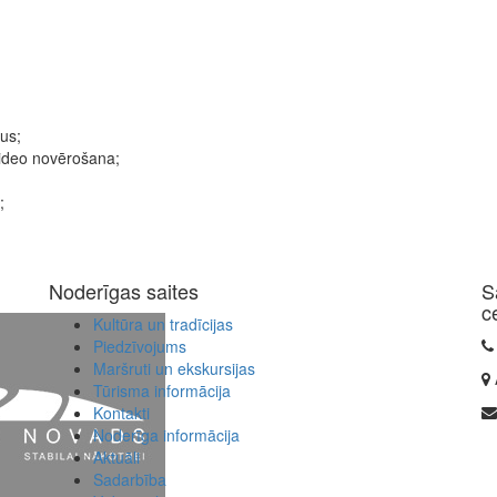
us;
video novērošana;
;
Noderīgas saites
S
c
Kultūra un tradīcijas
Piedzīvojums
Maršruti un ekskursijas
Tūrisma informācija
Kontakti
Noderīga informācija
Aktuāli
Sadarbība