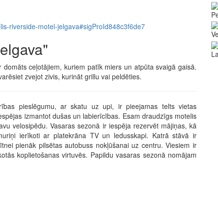
Pe
otelis-riverside-motel-jelgava#sigProId848c3f6de7
V
Jelgava"
La
ir domāts ceļotājiem, kuriem patīk miers un atpūta svaigā gaisā.
rēsiet zvejot zivis, kurināt grillu vai peldēties.
bas pieslēgumu, ar skatu uz upi, ir pieejamas telts vietas
espējas izmantot dušas un labierīcības. Esam draudzīgs motelis
 savu velosipēdu. Vasaras sezonā ir iespēja rezervēt mājiņas, kā
uriņi ierīkoti ar platekrāna TV un ledusskapi. Katrā stāvā ir
nei pienāk pilsētas autobuss nokļūšanai uz centru. Viesiem ir
rīkotās koplietošanas virtuvēs. Papildu vasaras sezonā nomājam