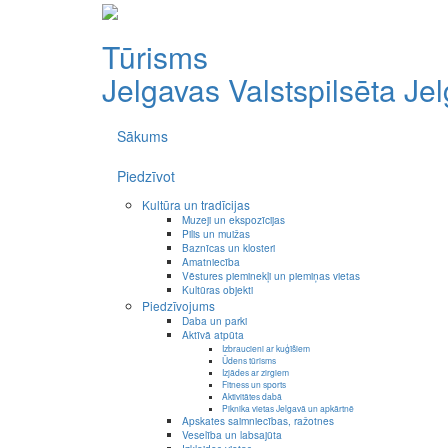
Tūrisms
Jelgavas Valstspilsēta
Je
Sākums
Piedzīvot
Kultūra un tradīcijas
Muzeji un ekspozīcijas
Pilis un muižas
Baznīcas un klosteri
Amatniecība
Vēstures pieminekļi un piemiņas vietas
Kultūras objekti
Piedzīvojums
Daba un parki
Aktīvā atpūta
Izbraucieni ar kuģīšiem
Ūdens tūrisms
Izjādes ar zirgiem
Fitness un sports
Aktivitātes dabā
Piknika vietas Jelgavā un apkārtnē
Apskates saimniecības, ražotnes
Veselība un labsajūta