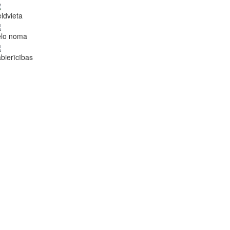
ldvieta
elo noma
bierīcības