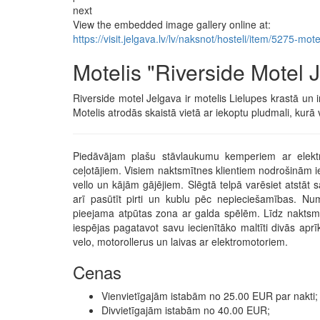
next
View the embedded image gallery online at:
https://visit.jelgava.lv/lv/naksnot/hosteli/item/5275-m
Motelis "Riverside Motel 
Riverside motel Jelgava ir motelis Lielupes krastā un 
Motelis atrodās skaistā vietā ar iekoptu pludmali, kurā va
Piedāvājam plašu stāvlaukumu kemperiem ar elektrī
ceļotājiem. Visiem naktsmītnes klientiem nodrošinām i
vello un kājām gājējiem. Slēgtā telpā varēsiet atstāt
arī pasūtīt pirti un kublu pēc nepieciešamības. Num
pieejama atpūtas zona ar galda spēlēm. Līdz naktsmīt
iespējas pagatavot savu iecienītāko maltīti divās ap
velo, motorollerus un laivas ar elektromotoriem.
Cenas
Vienvietīgajām istabām no 25.00 EUR par nakti;
Divvietīgajām istabām no 40.00 EUR;