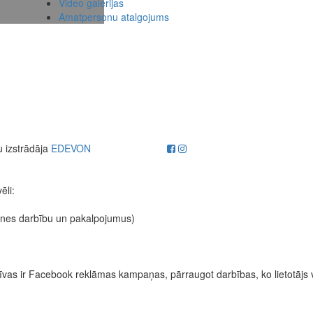
Video galerijas
Amatpersonu atalgojums
u izstrādāja
EDEVON
ēli:
etnes darbību un pakalpojumus)
fektīvas ir Facebook reklāmas kampaņas, pārraugot darbības, ko lietotājs