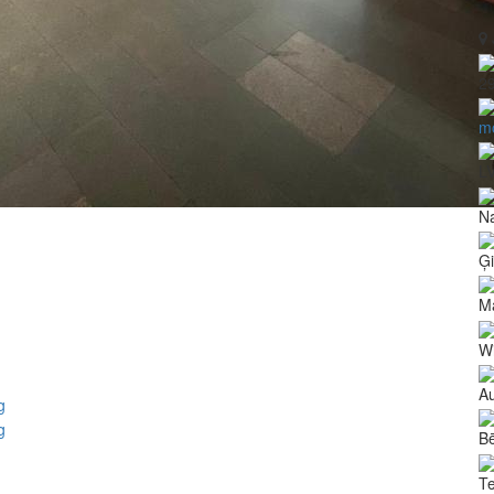
2
m
LV
N
Ģ
Ma
Wi
Au
Bē
Te