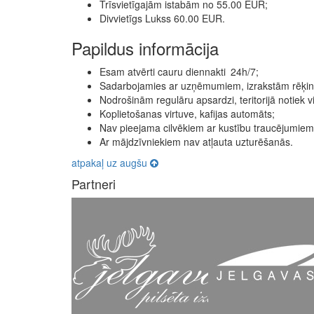
Trīsvietīgajām istabām no 55.00 EUR;
Divvietīgs Lukss 60.00 EUR.
Papildus informācija
Esam atvērti cauru diennakti 24h/7;
Sadarbojamies ar uzņēmumiem, izrakstām rēķin
Nodrošinām regulāru apsardzi, teritorijā notiek 
Koplietošanas virtuve, kafijas automāts;
Nav pieejama cilvēkiem ar kustību traucējumiem
Ar mājdzīvniekiem nav atļauta uzturēšanās.
atpakaļ uz augšu
Partneri