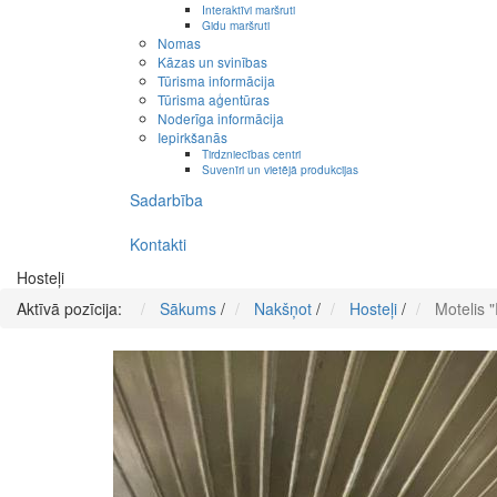
Interaktīvi maršruti
Gidu maršruti
Nomas
Kāzas un svinības
Tūrisma informācija
Tūrisma aģentūras
Noderīga informācija
Iepirkšanās
Tirdzniecības centri
Suvenīri un vietējā produkcijas
Sadarbība
Kontakti
Hosteļi
Aktīvā pozīcija:
Sākums
/
Nakšņot
/
Hosteļi
/
Motelis 