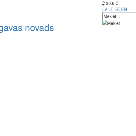
20.6 C°
LV
LT
EE
EN
lgavas novads