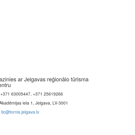
azinies ar Jelgavas reģionālo tūrisma
entru
+371 63005447, +371 25619266
Akadēmijas iela 1, Jelgava, LV-3001
tic@tornis.jelgava.lv