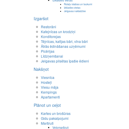
Izklaides vietas
Rotaļu istabas un laukumi
Izklaides vietas
Jelgavas naktsdzīve
Izgaršot
Restorāni
Kafejnīcas un krodziņi
Konditorejas
Tējnīcas, kafijas bāri, vīna bāri
Ātrās ēdināšanas uzņēmumi
Picērijas
Līdzņemšanai
Jelgavas pilsētas īpašie ēdieni
Nakšņot
Viesnīca
Hosteļi
Viesu māja
Kempings
Apartamenti
Plānot un ceļot
Kartes un brošūras
Gidu pakalpojumi
Maršruti
Velomaršruti