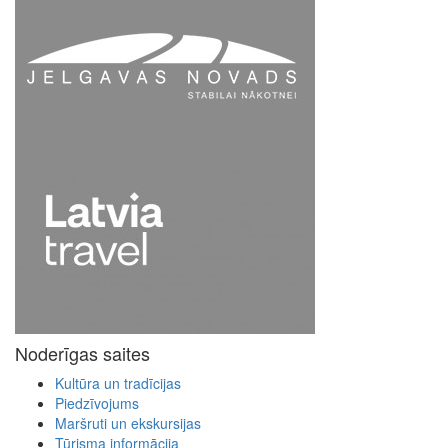
Noderīgas saites
Kultūra un tradīcijas
Piedzīvojums
Maršruti un ekskursijas
Tūrisma informācija