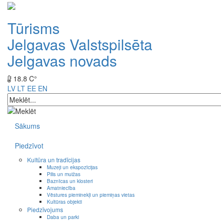
Tūrisms
Jelgavas Valstspilsēta
Jelgavas novads
18.8 C°
LV
LT
EE
EN
Sākums
Piedzīvot
Kultūra un tradīcijas
Muzeji un ekspozīcijas
Pilis un muižas
Baznīcas un klosteri
Amatniecība
Vēstures pieminekļi un piemiņas vietas
Kultūras objekti
Piedzīvojums
Daba un parki