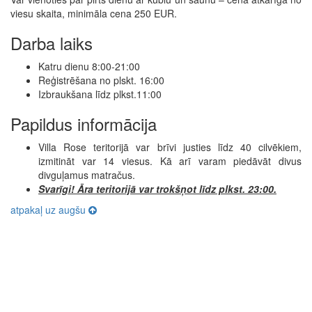
viesu skaita, minimāla cena 250 EUR.
Darba laiks
Katru dienu 8:00-21:00
Reģistrēšana no plskt. 16:00
Izbraukšana līdz plkst.11:00
Papildus informācija
Villa Rose teritorijā var brīvi justies līdz 40 cilvēkiem,
izmitināt var 14 viesus. Kā arī varam piedāvāt divus
divguļamus matračus.
Svarīgi! Āra teritorijā var trokšņot līdz plkst. 23:00.
atpakaļ uz augšu