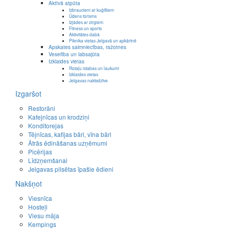
Aktīvā atpūta
Izbraucieni ar kuģīšiem
Ūdens tūrisms
Izjādes ar zirgiem
Fitness un sports
Aktivitātes dabā
Piknika vietas Jelgavā un apkārtnē
Apskates saimniecības, ražotnes
Veselība un labsajūta
Izklaides vietas
Rotaļu istabas un laukumi
Izklaides vietas
Jelgavas naktsdzīve
Izgaršot
Restorāni
Kafejnīcas un krodziņi
Konditorejas
Tējnīcas, kafijas bāri, vīna bāri
Ātrās ēdināšanas uzņēmumi
Picērijas
Līdzņemšanai
Jelgavas pilsētas īpašie ēdieni
Nakšņot
Viesnīca
Hosteļi
Viesu māja
Kempings