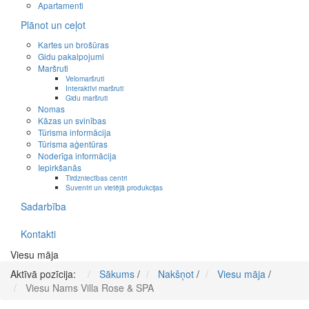
Apartamenti
Plānot un ceļot
Kartes un brošūras
Gidu pakalpojumi
Maršruti
Velomaršruti
Interaktīvi maršruti
Gidu maršruti
Nomas
Kāzas un svinības
Tūrisma informācija
Tūrisma aģentūras
Noderīga informācija
Iepirkšanās
Tirdzniecības centri
Suvenīri un vietējā produkcijas
Sadarbība
Kontakti
Viesu māja
Aktīvā pozīcija:
Sākums
/
Nakšņot
/
Viesu māja
/
Viesu Nams Villa Rose & SPA