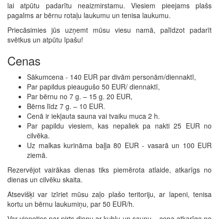
lai atpūtu padarītu neaizmirstamu. Viesiem pieejams plašs
pagalms ar bērnu rotaļu laukumu un tenisa laukumu.
Priecāsimies jūs uzņemt mūsu viesu namā, palīdzot padarīt
svētkus un atpūtu īpašu!
Cenas
Sākumcena - 140 EUR par divām personām/diennaktī,
Par papildus pieaugušo 50 EUR/ diennaktī,
Par bērnu no 7 g. – 15 g. 20 EUR,
Bērns līdz 7 g. – 10 EUR.
Cenā ir iekļauta sauna vai tvaiku muca 2 h.
Par papildu viesiem, kas nepaliek pa nakti 25 EUR no
cilvēka.
Uz malkas kurināma baļļa 80 EUR - vasarā un 100 EUR
ziemā.
Rezervējot vairākas dienas tiks piemērota atlaide, atkarīgs no
dienas un cilvēku skaita.
Atsevišķi var izīriet mūsu zaļo plašo teritoriju, ar lapeni, tenisa
kortu un bērnu laukumiņu, par 50 EUR/h.
Var vienoties par pirts dienu ar kublu un saunu – cena atkarīga no