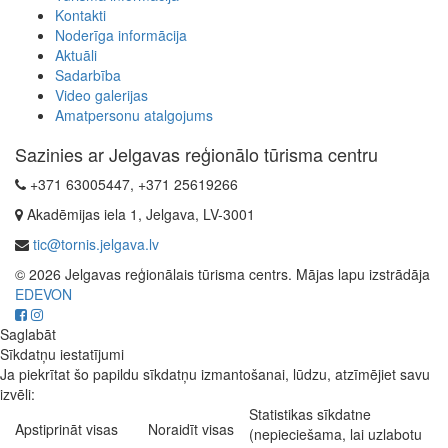
Kontakti
Noderīga informācija
Aktuāli
Sadarbība
Video galerijas
Amatpersonu atalgojums
Sazinies ar Jelgavas reģionālo tūrisma centru
+371 63005447, +371 25619266
Akadēmijas iela 1, Jelgava, LV-3001
tic@tornis.jelgava.lv
© 2026 Jelgavas reģionālais tūrisma centrs. Mājas lapu izstrādāja
EDEVON
Saglabāt
Sīkdatņu iestatījumi
Ja piekrītat šo papildu sīkdatņu izmantošanai, lūdzu, atzīmējiet savu
izvēli:
Statistikas sīkdatne
Apstiprināt visas
Noraidīt visas
(nepieciešama, lai uzlabotu