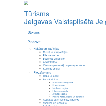
Tūrisms
Jelgavas Valstspilsēta
Je
Sākums
Piedzīvot
Kultūra un tradīcijas
Muzeji un ekspozīcijas
Pilis un muižas
Baznīcas un klosteri
Amatniecība
Vēstures pieminekļi un piemiņas vietas
Kultūras objekti
Piedzīvojums
Daba un parki
Aktīvā atpūta
Izbraucieni ar kuģīšiem
Ūdens tūrisms
Izjādes ar zirgiem
Fitness un sports
Aktivitātes dabā
Piknika vietas Jelgavā un apkārtnē
Apskates saimniecības, ražotnes
Veselība un labsajūta