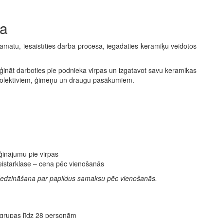
ca
matu, iesaistīties darba procesā, iegādāties keramiķu veidotos
ēģināt darboties pie podnieka virpas un izgatavot savu keramikas
 kolektīviem, ģimeņu un draugu pasākumiem.
ģinājumu pie virpas
eistarklase – cena pēc vienošanās
pdedzināšana par papildus samaksu
pēc vienošanās.
grupas līdz 28 personām