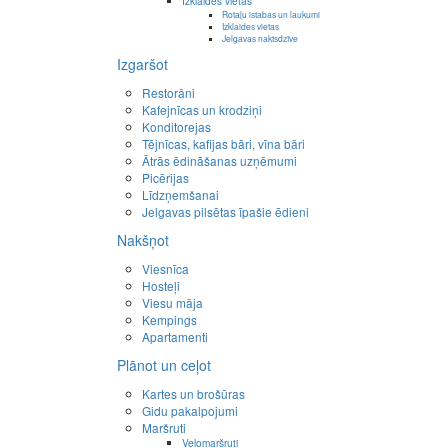
Izklaides vietas
Rotaļu istabas un laukumi
Izklaides vietas
Jelgavas naktsdzīve
Izgaršot
Restorāni
Kafejnīcas un krodziņi
Konditorejas
Tējnīcas, kafijas bāri, vīna bāri
Ātrās ēdināšanas uzņēmumi
Picērijas
Līdzņemšanai
Jelgavas pilsētas īpašie ēdieni
Nakšņot
Viesnīca
Hosteļi
Viesu māja
Kempings
Apartamenti
Plānot un ceļot
Kartes un brošūras
Gidu pakalpojumi
Maršruti
Velomaršruti