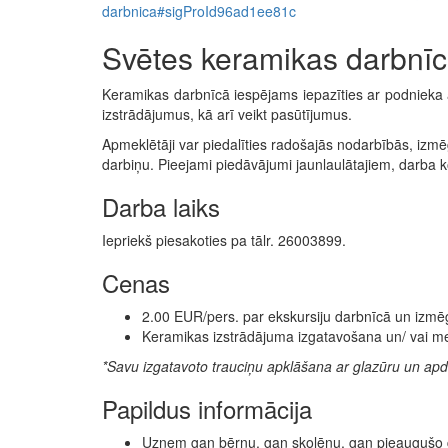
darbnica#sigProId96ad1ee81c
Svētes keramikas darbnī
Keramikas darbnīcā iespējams iepazīties ar podnieka a
izstrādājumus, kā arī veikt pasūtījumus.
Apmeklētāji var piedalīties radošajās nodarbībās, izm
darbiņu. Pieejami piedāvājumi jaunlaulātajiem, darba
Darba laiks
Iepriekš piesakoties pa tālr. 26003899.
Cenas
2.00 EUR/pers. par ekskursiju darbnīcā un izmē
Keramikas izstrādājuma izgatavošana un/ vai m
*Savu izgatavoto trauciņu apklāšana ar glazūru un a
Papildus informācija
Uzņem gan bērnu, gan skolēnu, gan pieaugušo 