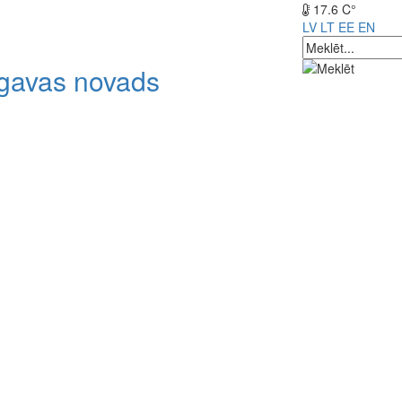
17.6 C°
LV
LT
EE
EN
lgavas novads