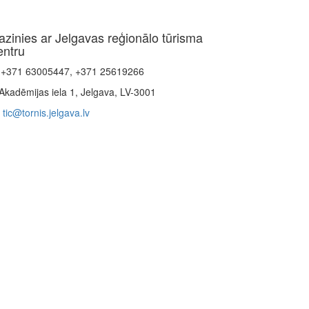
azinies ar Jelgavas reģionālo tūrisma
entru
+371 63005447, +371 25619266
Akadēmijas iela 1, Jelgava, LV-3001
tic@tornis.jelgava.lv