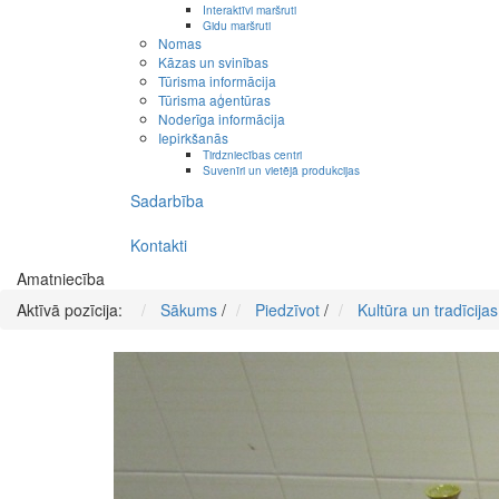
Interaktīvi maršruti
Gidu maršruti
Nomas
Kāzas un svinības
Tūrisma informācija
Tūrisma aģentūras
Noderīga informācija
Iepirkšanās
Tirdzniecības centri
Suvenīri un vietējā produkcijas
Sadarbība
Kontakti
Amatniecība
Aktīvā pozīcija:
Sākums
/
Piedzīvot
/
Kultūra un tradīcijas