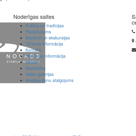
Noderīgas saites
S
c
Kultūra un tradīcijas
Piedzīvojums
Maršruti un ekskursijas
Tūrisma informācija
Kontakti
Noderīga informācija
Aktuāli
Sadarbība
Video galerijas
Amatpersonu atalgojums