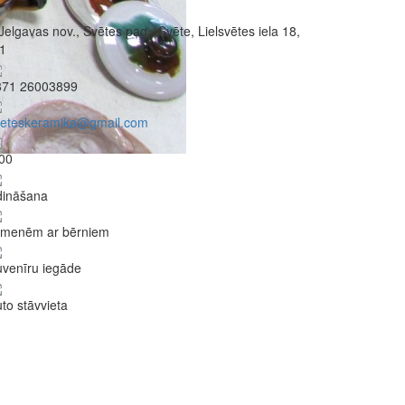
Jelgavas nov., Svētes pag., Svēte, Lielsvētes iela 18,
1
371 26003899
veteskeramika@gmail.com
00
dināšana
imenēm ar bērniem
venīru iegāde
to stāvvieta