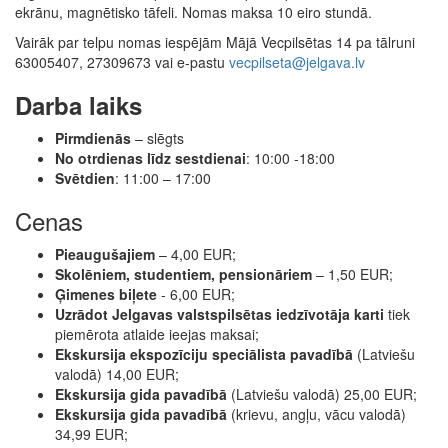
ekrānu, magnētisko tāfeli. Nomas maksa 10 eiro stundā.
Vairāk par telpu nomas iespējām Mājā Vecpilsētas 14 pa tālruni
63005407, 27309673 vai e-pastu
vecpilseta@jelgava.lv
Darba laiks
Pirmdienās
– slēgts
No otrdienas līdz sestdienai
: 10:00 -18:00
Svētdien
: 11:00 – 17:00
Cenas
Pieaugušajiem
– 4,00 EUR;
Skolēniem, studentiem, pensionāriem
– 1,50 EUR;
Ģimenes biļete
- 6,00 EUR;
Uzrādot Jelgavas valstspilsētas iedzīvotāja karti
tiek
piemērota atlaide ieejas maksai;
Ekskursija ekspozīciju speciālista pavadībā
(Latviešu
valodā) 14,00 EUR;
Ekskursija gida pavadībā
(Latviešu valodā) 25,00 EUR;
Ekskursija gida pavadībā
(krievu, angļu, vācu valodā)
34,99 EUR;