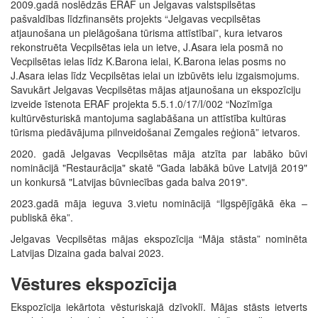
2009.gadā noslēdzās ERAF un Jelgavas valstspilsētas
pašvaldības līdzfinansēts projekts “Jelgavas vecpilsētas
atjaunošana un pielāgošana tūrisma attīstībai”, kura ietvaros
rekonstruēta Vecpilsētas iela un ietve, J.Asara iela posmā no
Vecpilsētas ielas līdz K.Barona ielai, K.Barona ielas posms no
J.Asara ielas līdz Vecpilsētas ielai un izbūvēts ielu izgaismojums.
Savukārt Jelgavas Vecpilsētas mājas atjaunošana un ekspozīciju
izveide īstenota ERAF projekta 5.5.1.0/17/I/002 “Nozīmīga
kultūrvēsturiskā mantojuma saglabāšana un attīstība kultūras
tūrisma piedāvājuma pilnveidošanai Zemgales reģionā” ietvaros.
2020. gadā Jelgavas Vecpilsētas māja atzīta par labāko būvi
nominācijā "Restaurācija" skatē "Gada labākā būve Latvijā 2019"
un konkursā "Latvijas būvniecības gada balva 2019".
2023.gadā māja ieguva 3.vietu nominācijā “Ilgspējīgākā ēka –
publiskā ēka”.
Jelgavas Vecpilsētas mājas ekspozīcija “Māja stāsta” nominēta
Latvijas Dizaina gada balvai 2023.
Vēstures ekspozīcija
Ekspozīcija iekārtota vēsturiskajā dzīvoklī. Mājas stāsts ietverts