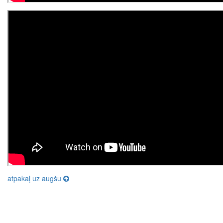
atpakaļ uz augšu