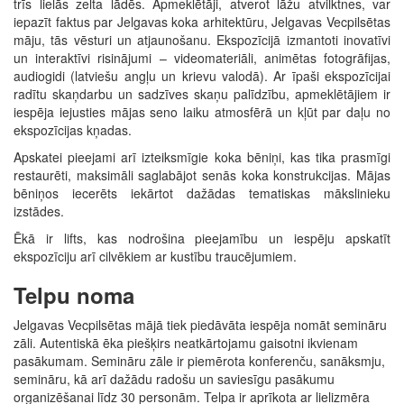
trīs lielās zelta lādēs. Apmeklētāji, atverot lāžu atvilktnes, var
iepazīt faktus par Jelgavas koka arhitektūru, Jelgavas Vecpilsētas
māju, tās vēsturi un atjaunošanu. Ekspozīcijā izmantoti inovatīvi
un interaktīvi risinājumi – videomateriāli, animētas fotogrāfijas,
audiogidi (latviešu angļu un krievu valodā). Ar īpaši ekspozīcijai
radītu skaņdarbu un sadzīves skaņu palīdzību, apmeklētājiem ir
iespēja iejusties mājas seno laiku atmosfērā un kļūt par daļu no
ekspozīcijas kņadas.
Apskatei pieejami arī izteiksmīgie koka bēniņi, kas tika prasmīgi
restaurēti, maksimāli saglabājot senās koka konstrukcijas. Mājas
bēniņos iecerēts iekārtot dažādas tematiskas mākslinieku
izstādes.
Ēkā ir lifts, kas nodrošina pieejamību un iespēju apskatīt
ekspozīciju arī cilvēkiem ar kustību traucējumiem.
Telpu noma
Jelgavas Vecpilsētas mājā tiek piedāvāta iespēja nomāt semināru
zāli. Autentiskā ēka piešķirs neatkārtojamu gaisotni ikvienam
pasākumam. Semināru zāle ir piemērota konferenču, sanāksmju,
semināru, kā arī dažādu radošu un saviesīgu pasākumu
organizēšanai līdz 30 personām. Telpa ir aprīkota ar lielizmēra