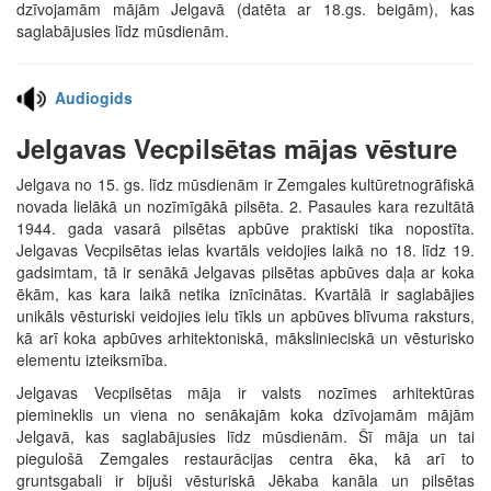
dzīvojamām mājām Jelgavā (datēta ar 18.gs. beigām), kas
saglabājusies līdz mūsdienām.
Audiogids
Jelgavas Vecpilsētas mājas vēsture
Jelgava no 15. gs. līdz mūsdienām ir Zemgales kultūretnogrāfiskā
novada lielākā un nozīmīgākā pilsēta. 2. Pasaules kara rezultātā
1944. gada vasarā pilsētas apbūve praktiski tika nopostīta.
Jelgavas Vecpilsētas ielas kvartāls veidojies laikā no 18. līdz 19.
gadsimtam, tā ir senākā Jelgavas pilsētas apbūves daļa ar koka
ēkām, kas kara laikā netika iznīcinātas. Kvartālā ir saglabājies
unikāls vēsturiski veidojies ielu tīkls un apbūves blīvuma raksturs,
kā arī koka apbūves arhitektoniskā, mākslinieciskā un vēsturisko
elementu izteiksmība.
Jelgavas Vecpilsētas māja ir valsts nozīmes arhitektūras
piemineklis un viena no senākajām koka dzīvojamām mājām
Jelgavā, kas saglabājusies līdz mūsdienām. Šī māja un tai
piegulošā Zemgales restaurācijas centra ēka, kā arī to
gruntsgabali ir bijuši vēsturiskā Jēkaba kanāla un pilsētas