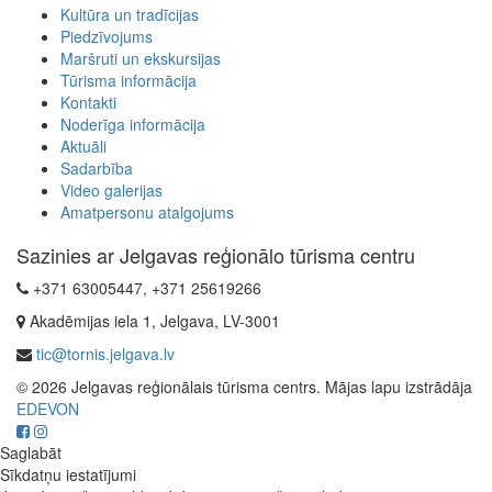
Kultūra un tradīcijas
Piedzīvojums
Maršruti un ekskursijas
Tūrisma informācija
Kontakti
Noderīga informācija
Aktuāli
Sadarbība
Video galerijas
Amatpersonu atalgojums
Sazinies ar Jelgavas reģionālo tūrisma centru
+371 63005447, +371 25619266
Akadēmijas iela 1, Jelgava, LV-3001
tic@tornis.jelgava.lv
© 2026 Jelgavas reģionālais tūrisma centrs. Mājas lapu izstrādāja
EDEVON
Saglabāt
Sīkdatņu iestatījumi