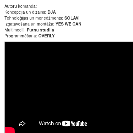
Autoru komanda:
Koncepcija un dizains:
DJA
Tehnoloģijas un menedžments:
SOLAVI
Izgatavošana un montāža:
YES WE CAN
Multimediji:
Putnu studija
Programmēšana:
OVERLY