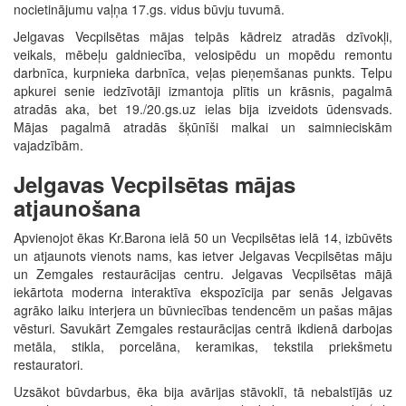
nocietinājumu vaļņa 17.gs. vidus būvju tuvumā.
Jelgavas Vecpilsētas mājas telpās kādreiz atradās dzīvokļi,
veikals, mēbeļu galdniecība, velosipēdu un mopēdu remontu
darbnīca, kurpnieka darbnīca, veļas pieņemšanas punkts. Telpu
apkurei senie iedzīvotāji izmantoja plītis un krāsnis, pagalmā
atradās aka, bet 19./20.gs.uz ielas bija izveidots ūdensvads.
Mājas pagalmā atradās šķūnīši malkai un saimnieciskām
vajadzībām.
Jelgavas Vecpilsētas mājas
atjaunošana
Apvienojot ēkas Kr.Barona ielā 50 un Vecpilsētas ielā 14, izbūvēts
un atjaunots vienots nams, kas ietver Jelgavas Vecpilsētas māju
un Zemgales restaurācijas centru. Jelgavas Vecpilsētas mājā
iekārtota moderna interaktīva ekspozīcija par senās Jelgavas
agrāko laiku interjera un būvniecības tendencēm un pašas mājas
vēsturi. Savukārt Zemgales restaurācijas centrā ikdienā darbojas
metāla, stikla, porcelāna, keramikas, tekstila priekšmetu
restauratori.
Uzsākot būvdarbus, ēka bija avārijas stāvoklī, tā nebalstījās uz