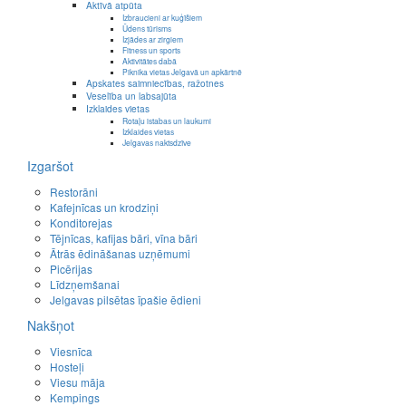
Aktīvā atpūta
Izbraucieni ar kuģīšiem
Ūdens tūrisms
Izjādes ar zirgiem
Fitness un sports
Aktivitātes dabā
Piknika vietas Jelgavā un apkārtnē
Apskates saimniecības, ražotnes
Veselība un labsajūta
Izklaides vietas
Rotaļu istabas un laukumi
Izklaides vietas
Jelgavas naktsdzīve
Izgaršot
Restorāni
Kafejnīcas un krodziņi
Konditorejas
Tējnīcas, kafijas bāri, vīna bāri
Ātrās ēdināšanas uzņēmumi
Picērijas
Līdzņemšanai
Jelgavas pilsētas īpašie ēdieni
Nakšņot
Viesnīca
Hosteļi
Viesu māja
Kempings