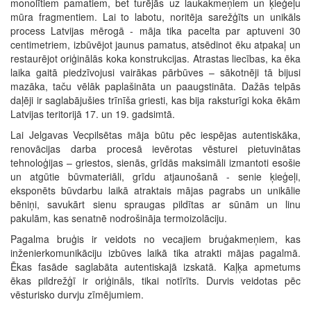
monolītiem pamatiem, bet turējās uz laukakmeņiem un ķieģeļu
mūra fragmentiem. Lai to labotu, noritēja sarežģīts un unikāls
process Latvijas mērogā - māja tika pacelta par aptuveni 30
centimetriem, izbūvējot jaunus pamatus, atsēdinot ēku atpakaļ un
restaurējot oriģinālās koka konstrukcijas. Atrastas liecības, ka ēka
laika gaitā piedzīvojusi vairākas pārbūves – sākotnēji tā bijusi
mazāka, taču vēlāk paplašināta un paaugstināta. Dažās telpās
daļēji ir saglabājušies trīnīša griesti, kas bija raksturīgi koka ēkām
Latvijas teritorijā 17. un 19. gadsimtā.
Lai Jelgavas Vecpilsētas māja būtu pēc iespējas autentiskāka,
renovācijas darba procesā ievērotas vēsturei pietuvinātas
tehnoloģijas – griestos, sienās, grīdās maksimāli izmantoti esošie
un atgūtie būvmateriāli, grīdu atjaunošanā - senie ķieģeļi,
eksponēts būvdarbu laikā atraktais mājas pagrabs un unikālie
bēniņi, savukārt sienu spraugas pildītas ar sūnām un linu
pakulām, kas senatnē nodrošināja termoizolāciju.
Pagalma bruģis ir veidots no vecajiem bruģakmeņiem, kas
inženierkomunikāciju izbūves laikā tika atrakti mājas pagalmā.
Ēkas fasāde saglabāta autentiskajā izskatā. Kaļķa apmetums
ēkas pildrežģī ir oriģināls, tikai notīrīts. Durvis veidotas pēc
vēsturisko durvju zīmējumiem.