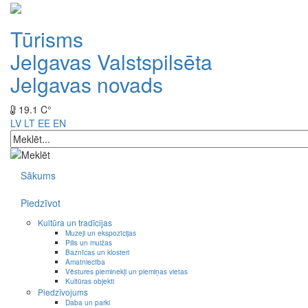
Tūrisms
Jelgavas Valstspilsēta
Jelgavas novads
19.1 C°
LV
LT
EE
EN
Sākums
Piedzīvot
Kultūra un tradīcijas
Muzeji un ekspozīcijas
Pilis un muižas
Baznīcas un klosteri
Amatniecība
Vēstures pieminekļi un piemiņas vietas
Kultūras objekti
Piedzīvojums
Daba un parki