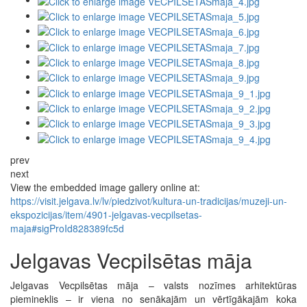
prev
next
View the embedded image gallery online at:
https://visit.jelgava.lv/lv/piedzivot/kultura-un-tradicijas/muzeji-un-
ekspozicijas/item/4901-jelgavas-vecpilsetas-
maja#sigProId828389fc5d
Jelgavas Vecpilsētas māja
Jelgavas Vecpilsētas māja – valsts nozīmes arhitektūras
piemineklis – ir viena no senākajām un vērtīgākajām koka