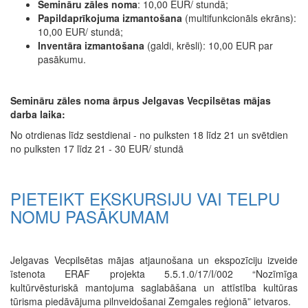
Semināru zāles noma
: 10,00 EUR/ stundā;
Papildaprīkojuma izmantošana
(multifunkcionāls ekrāns):
10,00 EUR/ stundā;
Inventāra izmantošana
(galdi, krēsli): 10,00 EUR par
pasākumu.
Semināru zāles noma ārpus Jelgavas Vecpilsētas mājas
darba laika:
No otrdienas līdz sestdienai - no pulksten 18 līdz 21 un svētdien
no pulksten 17 līdz 21 - 30 EUR/ stundā
PIETEIKT EKSKURSIJU VAI TELPU
NOMU PASĀKUMAM
Jelgavas Vecpilsētas mājas atjaunošana un ekspozīciju izveide
īstenota ERAF projekta 5.5.1.0/17/I/002 “Nozīmīga
kultūrvēsturiskā mantojuma saglabāšana un attīstība kultūras
tūrisma piedāvājuma pilnveidošanai Zemgales reģionā” ietvaros.