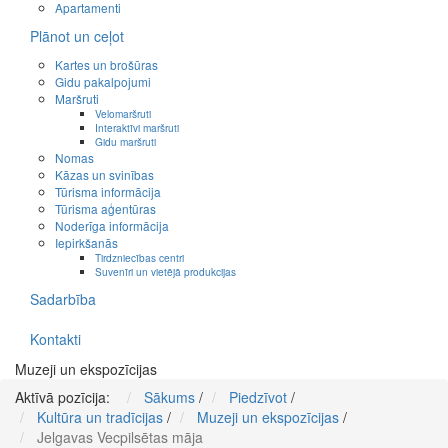
Apartamenti
Plānot un ceļot
Kartes un brošūras
Gidu pakalpojumi
Maršruti
Velomaršruti
Interaktīvi maršruti
Gidu maršruti
Nomas
Kāzas un svinības
Tūrisma informācija
Tūrisma aģentūras
Noderīga informācija
Iepirkšanās
Tirdzniecības centri
Suvenīri un vietējā produkcijas
Sadarbība
Kontakti
Muzeji un ekspozīcijas
Aktīvā pozīcija:
Sākums
/
Piedzīvot
/
Kultūra un tradīcijas
/
Muzeji un ekspozīcijas
/
Jelgavas Vecpilsētas māja