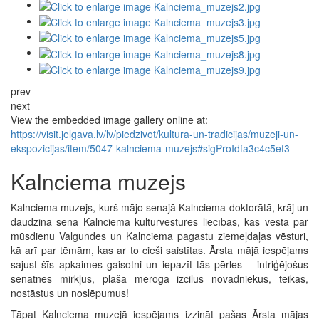
prev
next
View the embedded image gallery online at:
https://visit.jelgava.lv/lv/piedzivot/kultura-un-tradicijas/muzeji-un-
ekspozicijas/item/5047-kalnciema-muzejs#sigProIdfa3c4c5ef3
Kalnciema muzejs
Kalnciema muzejs, kurš mājo senajā Kalnciema doktorātā, krāj un
daudzina senā Kalnciema kultūrvēstures liecības, kas vēsta par
mūsdienu Valgundes un Kalnciema pagastu ziemeļdaļas vēsturi,
kā arī par tēmām, kas ar to cieši saistītas. Ārsta mājā iespējams
sajust šīs apkaimes gaisotni un iepazīt tās pērles – intriģējošus
senatnes mirkļus, plašā mērogā izcilus novadniekus, teikas,
nostāstus un noslēpumus!
Tāpat Kalnciema muzejā iespējams izzināt pašas Ārsta mājas