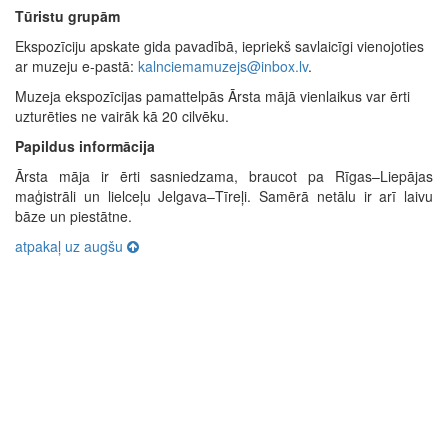
Tūristu grupām
Ekspozīciju apskate gida pavadībā, iepriekš savlaicīgi vienojoties
ar muzeju e-pastā:
kalnciemamuzejs@inbox.lv
.
Muzeja ekspozīcijas pamattelpās Ārsta mājā vienlaikus var ērti
uzturēties ne vairāk kā 20 cilvēku.
Papildus informācija
Ārsta māja ir ērti sasniedzama, braucot pa Rīgas–Liepājas
maģistrāli un lielceļu Jelgava–Tīreļi. Samērā netālu ir arī laivu
bāze un piestātne.
atpakaļ uz augšu