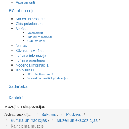
Apartamenti
Plānot un ceļot
Kartes un brošūras
Gidu pakalpojumi
Maršruti
Velomaršruti
Interaktīvi maršruti
Gidu maršruti
Nomas
Kāzas un svinības
Tūrisma informācija
Tūrisma aģentūras
Noderīga informācija
Iepirkšanās
Tirdzniecības centri
Suvenīri un vietējā produkcijas
Sadarbība
Kontakti
Muzeji un ekspozīcijas
Aktīvā pozīcija:
Sākums
/
Piedzīvot
/
Kultūra un tradīcijas
/
Muzeji un ekspozīcijas
/
Kalnciema muzejs