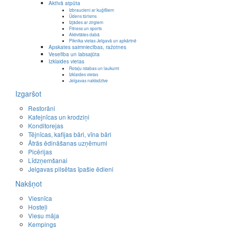
Aktīvā atpūta
Izbraucieni ar kuģīšiem
Ūdens tūrisms
Izjādes ar zirgiem
Fitness un sports
Aktivitātes dabā
Piknika vietas Jelgavā un apkārtnē
Apskates saimniecības, ražotnes
Veselība un labsajūta
Izklaides vietas
Rotaļu istabas un laukumi
Izklaides vietas
Jelgavas naktsdzīve
Izgaršot
Restorāni
Kafejnīcas un krodziņi
Konditorejas
Tējnīcas, kafijas bāri, vīna bāri
Ātrās ēdināšanas uzņēmumi
Picērijas
Līdzņemšanai
Jelgavas pilsētas īpašie ēdieni
Nakšņot
Viesnīca
Hosteļi
Viesu māja
Kempings