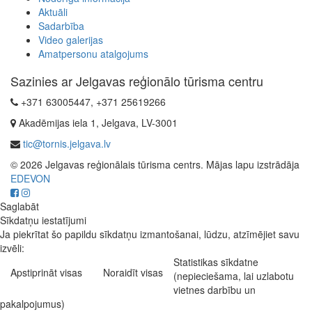
Aktuāli
Sadarbība
Video galerijas
Amatpersonu atalgojums
Sazinies ar Jelgavas reģionālo tūrisma centru
+371 63005447, +371 25619266
Akadēmijas iela 1, Jelgava, LV-3001
tic@tornis.jelgava.lv
© 2026 Jelgavas reģionālais tūrisma centrs. Mājas lapu izstrādāja
EDEVON
Saglabāt
Sīkdatņu iestatījumi
Ja piekrītat šo papildu sīkdatņu izmantošanai, lūdzu, atzīmējiet savu
izvēli:
Statistikas sīkdatne
Apstiprināt visas
Noraidīt visas
(nepieciešama, lai uzlabotu
vietnes darbību un
pakalpojumus)