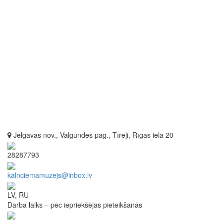
Jelgavas nov., Valgundes pag., Tīreļi, Rīgas iela 20
28287793
kalnciemamuzejs@inbox.lv
LV, RU
Darba laiks – pēc iepriekšējas pieteikšanās