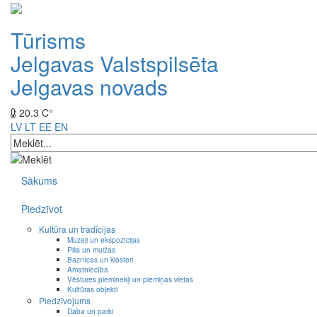
Tūrisms
Jelgavas Valstspilsēta
Jelgavas novads
20.3 C°
LV
LT
EE
EN
Sākums
Piedzīvot
Kultūra un tradīcijas
Muzeji un ekspozīcijas
Pilis un muižas
Baznīcas un klosteri
Amatniecība
Vēstures pieminekļi un piemiņas vietas
Kultūras objekti
Piedzīvojums
Daba un parki