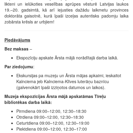
likteni un ielūkoties veselības aprūpes vēsturē Latvijas laukos
19.–20. gadsimtā, kā arī iejusties dažādu laikmetu provinces
doktorāta gaisotnē, kurā īpaši izceļas autentisks padomju laika
zobārsta krēsls ar urbjiem!
Piedāvājums
Bez maksas
–
Ekspozīciju apskate Ārsta mājā norādītajā darba laikā.
Par ziedojumu
:
Ekskursijas pa muzeju un Ārsta mājas apkaimi, ieskaitot
Kalnciema jeb Kalnciema-Klīves luterāņu baznīcu
(galvenokārt īpaši izziņotos datumos un laikos).
Muzeja ekspozīcijas Ārsta mājā apskatāmas Tīreļu
bibliotēkas darba laikā:
Pirmdiena 09:00–12:00, 12:30–18:30
Otrdiena 09:00–12:00, 12:30–18:30
Ceturtdiena 09:00–12:00, 12:30–19:00
Piektdiena 09:00–12:00, 12:30–17:00