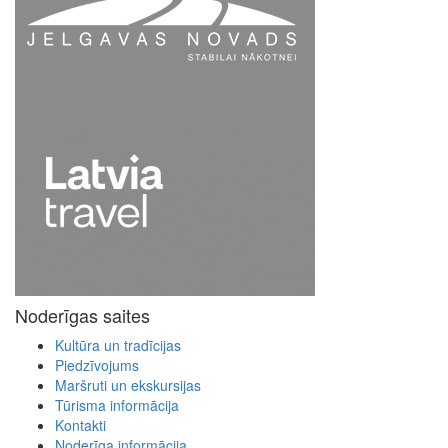
Noderīgas saites
Kultūra un tradīcijas
Piedzīvojums
Maršruti un ekskursijas
Tūrisma informācija
Kontakti
Noderīga informācija