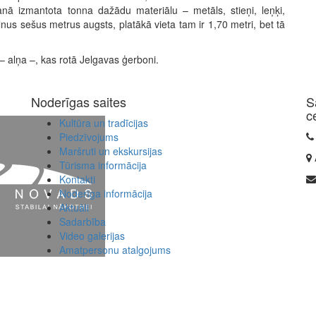
anā izmantota tonna dažādu materiālu – metāls, stieņi, leņķi,
lnus sešus metrus augsts, platākā vieta tam ir 1,70 metri, bet tā
– alņa –, kas rotā Jelgavas ģerboni.
Noderīgas saites
S
c
Kultūra un tradīcijas
Piedzīvojums
Maršruti un ekskursijas
Tūrisma informācija
Kontakti
Noderīga informācija
Aktuāli
Sadarbība
Video galerijas
Amatpersonu atalgojums