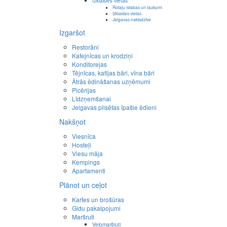
Izklaides vietas
Rotaļu istabas un laukumi
Izklaides vietas
Jelgavas naktsdzīve
Izgaršot
Restorāni
Kafejnīcas un krodziņi
Konditorejas
Tējnīcas, kafijas bāri, vīna bāri
Ātrās ēdināšanas uzņēmumi
Picērijas
Līdzņemšanai
Jelgavas pilsētas īpašie ēdieni
Nakšņot
Viesnīca
Hosteļi
Viesu māja
Kempings
Apartamenti
Plānot un ceļot
Kartes un brošūras
Gidu pakalpojumi
Maršruti
Velomaršruti