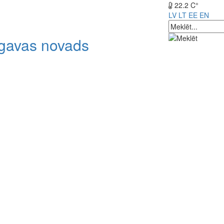
22.2 C°
LV
LT
EE
EN
lgavas novads