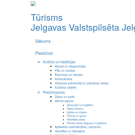
Tūrisms
Jelgavas Valstspilsēta
Je
Sākums
Piedzīvot
Kultūra un tradīcijas
Muzeji un ekspozīcijas
Pilis un muižas
Baznīcas un klosteri
Amatniecība
Vēstures pieminekļi un piemiņas vietas
Kultūras objekti
Piedzīvojums
Daba un parki
Aktīvā atpūta
Izbraucieni ar kuģīšiem
Ūdens tūrisms
Izjādes ar zirgiem
Fitness un sports
Aktivitātes dabā
Piknika vietas Jelgavā un apkārtnē
Apskates saimniecības, ražotnes
Veselība un labsajūta