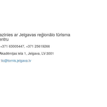
azinies ar Jelgavas reģionālo tūrisma
entru
+371 63005447, +371 25619266
Akadēmijas iela 1, Jelgava, LV-3001
tic@tornis.jelgava.lv