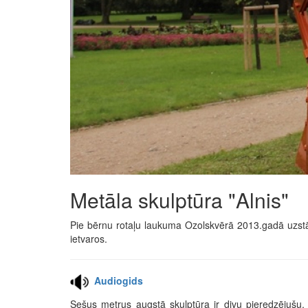
Metāla skulptūra "Alnis"
Pie bērnu rotaļu laukuma Ozolskvērā 2013.gadā uzstād
ietvaros.
Audiogids
Sešus metrus augstā skulptūra ir divu pieredzējušu,