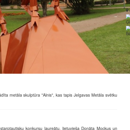
Ģ
Bē
īta metāla skulptūra "Alnis", kas tapis Jelgavas Metāla svētku
 starptautisku konkursu laureātu, lietuvieša Donāta Mockus un