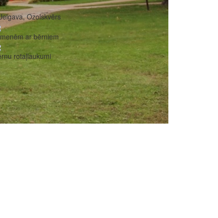
Jelgava, Ozolskvērs
imenēm ar bērniem
rnu rotaļlaukumi