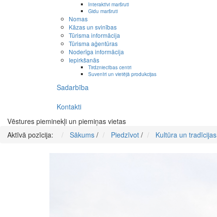
Interaktīvi maršruti
Gidu maršruti
Nomas
Kāzas un svinības
Tūrisma informācija
Tūrisma aģentūras
Noderīga informācija
Iepirkšanās
Tirdzniecības centri
Suvenīri un vietējā produkcijas
Sadarbība
Kontakti
Vēstures pieminekļi un piemiņas vietas
Aktīvā pozīcija:
Sākums
/
Piedzīvot
/
Kultūra un tradīcijas