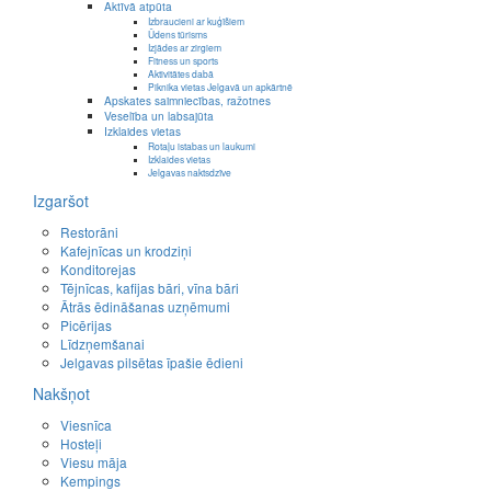
Aktīvā atpūta
Izbraucieni ar kuģīšiem
Ūdens tūrisms
Izjādes ar zirgiem
Fitness un sports
Aktivitātes dabā
Piknika vietas Jelgavā un apkārtnē
Apskates saimniecības, ražotnes
Veselība un labsajūta
Izklaides vietas
Rotaļu istabas un laukumi
Izklaides vietas
Jelgavas naktsdzīve
Izgaršot
Restorāni
Kafejnīcas un krodziņi
Konditorejas
Tējnīcas, kafijas bāri, vīna bāri
Ātrās ēdināšanas uzņēmumi
Picērijas
Līdzņemšanai
Jelgavas pilsētas īpašie ēdieni
Nakšņot
Viesnīca
Hosteļi
Viesu māja
Kempings