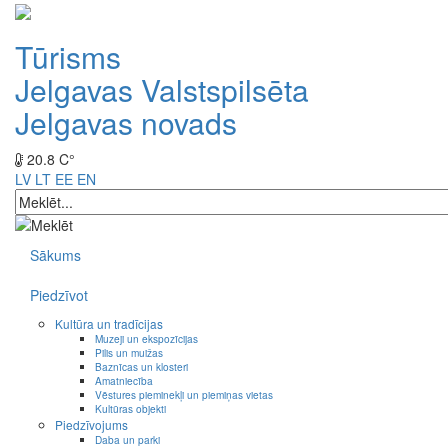
Tūrisms
Jelgavas Valstspilsēta
Jelgavas novads
20.8 C°
LV
LT
EE
EN
Sākums
Piedzīvot
Kultūra un tradīcijas
Muzeji un ekspozīcijas
Pilis un muižas
Baznīcas un klosteri
Amatniecība
Vēstures pieminekļi un piemiņas vietas
Kultūras objekti
Piedzīvojums
Daba un parki