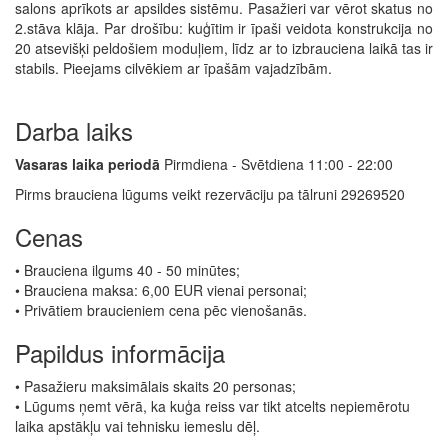
salons aprīkots ar apsildes sistēmu. Pasažieri var vērot skatus no
2.stāva klāja. Par drošību: kuģītim ir īpaši veidota konstrukcija no
20 atsevišķi peldošiem moduļiem, līdz ar to izbrauciena laikā tas ir
stabils. Pieejams cilvēkiem ar īpašām vajadzībām.
Darba laiks
Vasaras laika periodā
Pirmdiena - Svētdiena 11:00 - 22:00
Pirms brauciena lūgums veikt rezervāciju pa tālruni 29269520
Cenas
• Brauciena ilgums 40 - 50 minūtes;
• Brauciena maksa: 6,00 EUR vienai personai;
• Privātiem braucieniem cena pēc vienošanās.
Papildus informācija
• Pasažieru maksimālais skaits 20 personas;
• Lūgums ņemt vērā, ka kuģa reiss var tikt atcelts nepiemērotu
laika apstākļu vai tehnisku iemeslu dēļ.