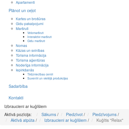
Apartamenti
Plānot un ceļot
Kartes un brošūras
Gidu pakalpojumi
Maršruti
Velomaršruti
Interaktīvi maršruti
Gidu maršruti
Nomas
Kāzas un svinības
Tūrisma informācija
Tūrisma aģentūras
Noderīga informācija
Iepirkšanās
Tirdzniecības centri
Suvenīri un vietējā produkcijas
Sadarbība
Kontakti
Izbraucieni ar kuģīšiem
Aktīvā pozīcija:
Sākums
/
Piedzīvot
/
Piedzīvojums
/
Aktīvā atpūta
/
Izbraucieni ar kuģīšiem
/
Kuģītis "Relax"