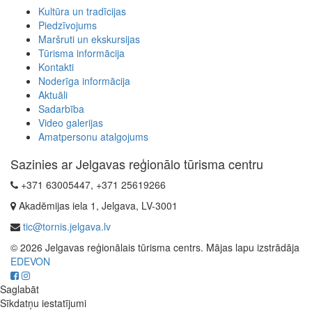
Kultūra un tradīcijas
Piedzīvojums
Maršruti un ekskursijas
Tūrisma informācija
Kontakti
Noderīga informācija
Aktuāli
Sadarbība
Video galerijas
Amatpersonu atalgojums
Sazinies ar Jelgavas reģionālo tūrisma centru
+371 63005447, +371 25619266
Akadēmijas iela 1, Jelgava, LV-3001
tic@tornis.jelgava.lv
© 2026 Jelgavas reģionālais tūrisma centrs. Mājas lapu izstrādāja
EDEVON
Saglabāt
Sīkdatņu iestatījumi