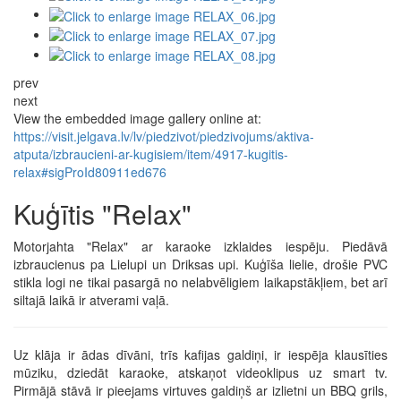
prev
next
View the embedded image gallery online at:
https://visit.jelgava.lv/lv/piedzivot/piedzivojums/aktiva-
atputa/izbraucieni-ar-kugisiem/item/4917-kugitis-
relax#sigProId80911ed676
Kuģītis "Relax"
Motorjahta "Relax" ar karaoke izklaides iespēju. Piedāvā
izbraucienus pa Lielupi un Driksas upi. Kuģīša lielie, drošie PVC
stikla logi ne tikai pasargā no nelabvēligiem laikapstākļiem, bet arī
siltajā laikā ir atverami vaļā.
Uz klāja ir ādas dīvāni, trīs kafijas galdiņi, ir iespēja klausīties
mūziku, dziedāt karaoke, atskaņot videoklipus uz smart tv.
Pirmājā stāvā ir pieejams virtuves galdiņš ar izlietni un BBQ grils,