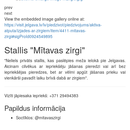
prev
next
View the embedded image gallery online at:
https://visit.jelgava.lv/lv/piedzivot/piedzivojums/aktiva-
atputa/izjades-ar-zirgiem/item/4411-mitavas-
zirgi#sigProId0924549895
Stallis "Mītavas zirgi"
"Neliels privāts stallis, kas paslēpies meža ielokā pie Jelgavas.
Aicinam cilvēkus ar iepriekšēju jāšanas pieredzi vai arī bez
iepriekšējas pieredzes, bet ar vēlmi apgūt jāšanas prieku vai
vienkārši pavadīt laiku brīvā dabā ar zirgiem".
Vizīti jāpiesaka iepriekš: +371 29494383
Papildus informācija
Soctīklos: @mitavaszirgi