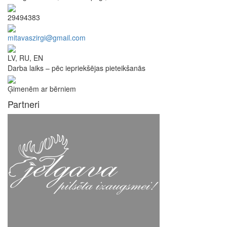
29494383
mitavaszirgi@gmail.com
LV, RU, EN
Darba laiks – pēc iepriekšējas pieteikšanās
Ģimenēm ar bērniem
Partneri