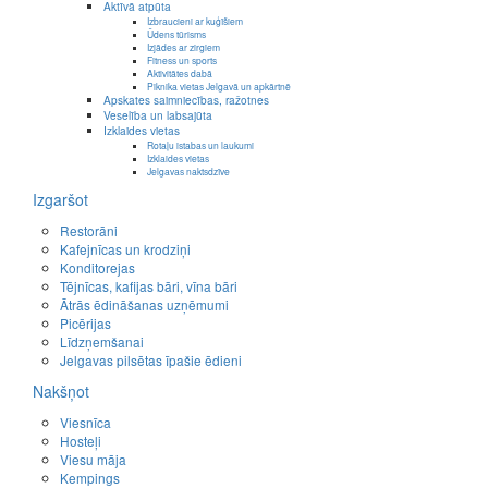
Aktīvā atpūta
Izbraucieni ar kuģīšiem
Ūdens tūrisms
Izjādes ar zirgiem
Fitness un sports
Aktivitātes dabā
Piknika vietas Jelgavā un apkārtnē
Apskates saimniecības, ražotnes
Veselība un labsajūta
Izklaides vietas
Rotaļu istabas un laukumi
Izklaides vietas
Jelgavas naktsdzīve
Izgaršot
Restorāni
Kafejnīcas un krodziņi
Konditorejas
Tējnīcas, kafijas bāri, vīna bāri
Ātrās ēdināšanas uzņēmumi
Picērijas
Līdzņemšanai
Jelgavas pilsētas īpašie ēdieni
Nakšņot
Viesnīca
Hosteļi
Viesu māja
Kempings