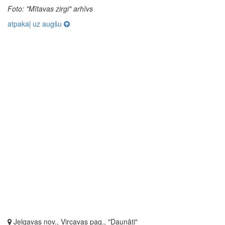
Foto: "Mītavas zirgi" arhīvs
atpakaļ uz augšu
Jelgavas nov., Vircavas pag., "Daunāti"