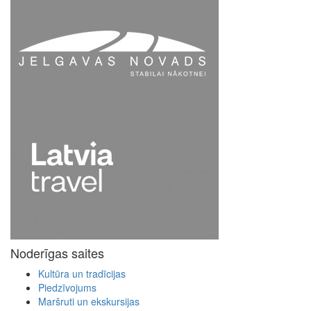
Noderīgas saites
Kultūra un tradīcijas
Piedzīvojums
Maršruti un ekskursijas