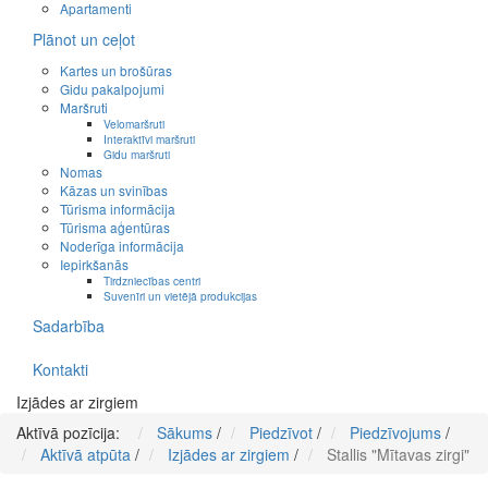
Apartamenti
Plānot un ceļot
Kartes un brošūras
Gidu pakalpojumi
Maršruti
Velomaršruti
Interaktīvi maršruti
Gidu maršruti
Nomas
Kāzas un svinības
Tūrisma informācija
Tūrisma aģentūras
Noderīga informācija
Iepirkšanās
Tirdzniecības centri
Suvenīri un vietējā produkcijas
Sadarbība
Kontakti
Izjādes ar zirgiem
Aktīvā pozīcija:
Sākums
/
Piedzīvot
/
Piedzīvojums
/
Aktīvā atpūta
/
Izjādes ar zirgiem
/
Stallis "Mītavas zirgi"