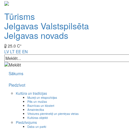
Tūrisms
Jelgavas Valstspilsēta
Jelgavas novads
25.0 C°
LV
LT
EE
EN
Sākums
Piedzīvot
Kultūra un tradīcijas
Muzeji un ekspozīcijas
Pilis un muižas
Baznīcas un klosteri
Amatniecība
Vēstures pieminekļi un piemiņas vietas
Kultūras objekti
Piedzīvojums
Daba un parki