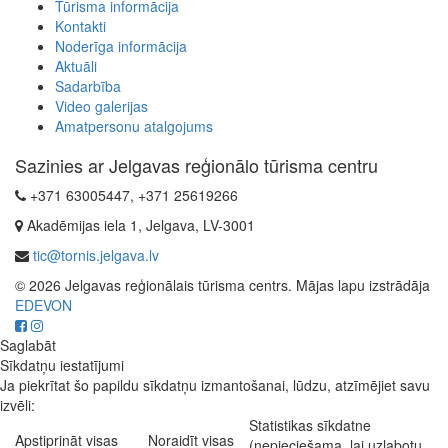
Tūrisma informācija
Kontakti
Noderīga informācija
Aktuāli
Sadarbība
Video galerijas
Amatpersonu atalgojums
Sazinies ar Jelgavas reģionālo tūrisma centru
+371 63005447, +371 25619266
Akadēmijas iela 1, Jelgava, LV-3001
tic@tornis.jelgava.lv
© 2026 Jelgavas reģionālais tūrisma centrs. Mājas lapu izstrādāja
EDEVON
Saglabāt
Sīkdatņu iestatījumi
Ja piekrītat šo papildu sīkdatņu izmantošanai, lūdzu, atzīmējiet savu
izvēli:
Statistikas sīkdatne
Apstiprināt visas
Noraidīt visas
(nepieciešama, lai uzlabotu