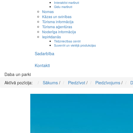
Interaktīvi maršruti
Gidu maršruti
Nomas
Kāzas un svinības
Tūrisma informācija
Tūrisma aģentūras
Noderīga informācija
Iepirkšanās
Tirdzniecības centri
Suvenīri un vietējā produkcijas
Sadarbība
Kontakti
Daba un parki
Aktīvā pozīcija:
Sākums
/
Piedzīvot
/
Piedzīvojums
/
D