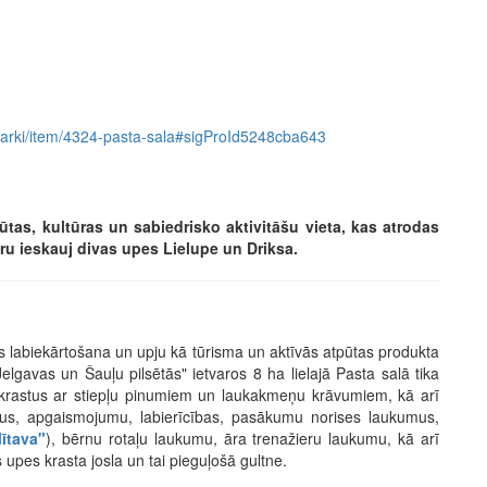
as-parki/item/4324-pasta-sala#sigProId5248cba643
ūtas, kultūras un sabiedrisko aktivitāšu vieta, kas atrodas
ru ieskauj divas upes Lielupe un Driksa.
 labiekārtošana un upju kā tūrisma un aktīvās atpūtas produkta
lgavas un Šauļu pilsētās" ietvaros 8 ha lielajā Pasta salā tika
tu krastus ar stiepļu pinumiem un laukakmeņu krāvumiem, kā arī
liņus, apgaismojumu, labierīcības, pasākumu norises laukumus,
ītava"
), bērnu rotaļu laukumu, āra trenažieru laukumu, kā arī
s upes krasta josla un tai pieguļošā gultne.