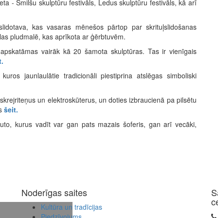
ta - Smilšu skulptūru festivāls, Ledus skulptūru festivāls, kā arī
lidotava, kas vasaras mēnešos pārtop par skrituļslidošanas
alas pludmalē, kas aprīkota ar ģērbtuvēm.
r apskatāmas vairāk kā 20 šamota skulptūras. Tas ir vienīgais
t.
ros jaunlaulātie tradicionāli piestiprina atslēgas simboliski
oskrejriteņus un elektroskūterus, un doties izbraucienā pa pilsētu
es
šeit.
uto, kurus vadīt var gan pats mazais šoferis, gan arī vecāki,
Noderīgas saites
S
c
Kultūra un tradīcijas
Piedzīvojums