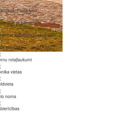
Jelgava, Pasta sala
imenēm ar bērniem
lvēki ar kustību traucējumiem
to stāvvieta
rnu rotaļlaukumi
knika vietas
ldvieta
elo noma
bierīcības