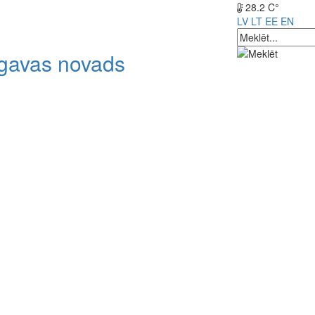
28.2 C°
LV
LT
EE
EN
lgavas novads