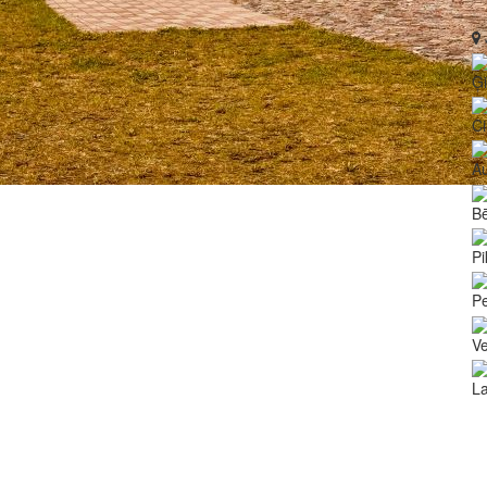
Ģ
Ci
Au
Bē
Pi
Pe
V
La