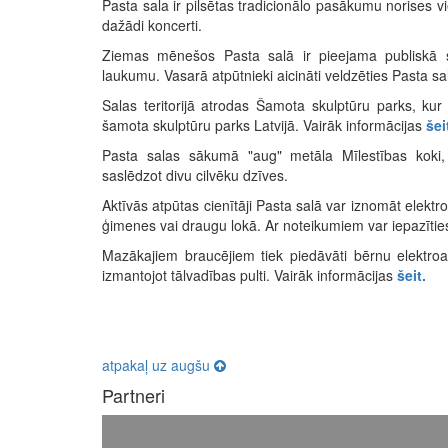
Pasta sala ir pilsētas tradicionālo pasākumu norises vie
dažādi koncerti.
Ziemas mēnešos Pasta salā ir pieejama publiskā s
laukumu. Vasarā atpūtnieki aicināti veldzēties Pasta s
Salas teritorijā atrodas Šamota skulptūru parks, ku
šamota skulptūru parks Latvijā. Vairāk informācijas
šei
Pasta salas sākumā "aug" metāla Mīlestības koki, ku
saslēdzot divu cilvēku dzīves.
Aktīvās atpūtas cienītāji Pasta salā var iznomāt elektr
ģimenes vai draugu lokā. Ar noteikumiem var iepazīti
Mazākajiem braucējiem tiek piedāvāti bērnu elektroa
izmantojot tālvadības pulti. Vairāk informācijas
šeit.
atpakaļ uz augšu
Partneri