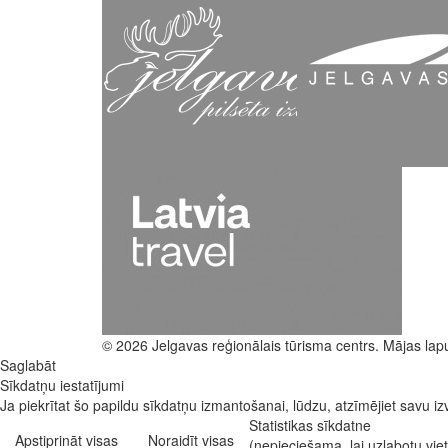
© 2026 Jelgavas reģionālais tūrisma centrs. Mājas lap
Saglabāt
Sīkdatņu iestatījumi
Ja piekrītat šo papildu sīkdatņu izmantošanai, lūdzu, atzīmējiet savu izv
Statistikas sīkdatne
Apstiprināt visas
Noraidīt visas
(nepieciešama, lai uzlabotu vi