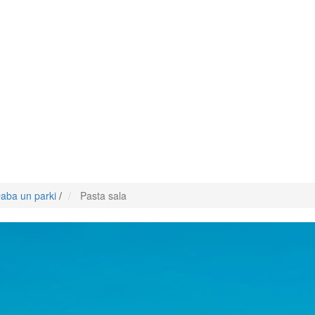
aba un parki
/
Pasta sala