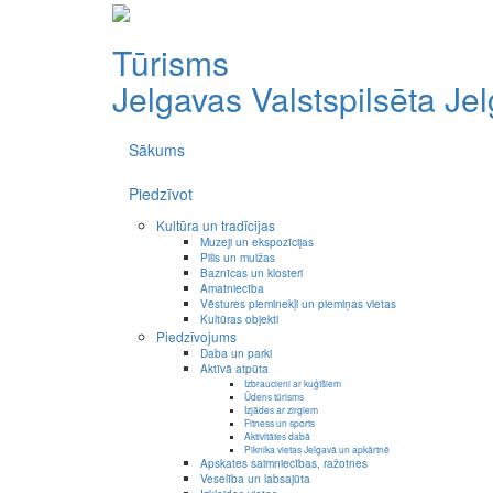
Tūrisms
Jelgavas Valstspilsēta
Je
Sākums
Piedzīvot
Kultūra un tradīcijas
Muzeji un ekspozīcijas
Pilis un muižas
Baznīcas un klosteri
Amatniecība
Vēstures pieminekļi un piemiņas vietas
Kultūras objekti
Piedzīvojums
Daba un parki
Aktīvā atpūta
Izbraucieni ar kuģīšiem
Ūdens tūrisms
Izjādes ar zirgiem
Fitness un sports
Aktivitātes dabā
Piknika vietas Jelgavā un apkārtnē
Apskates saimniecības, ražotnes
Veselība un labsajūta