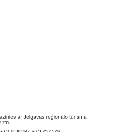
azinies ar Jelgavas reģionālo tūrisma
entru
+371 63005447, +371 25619266