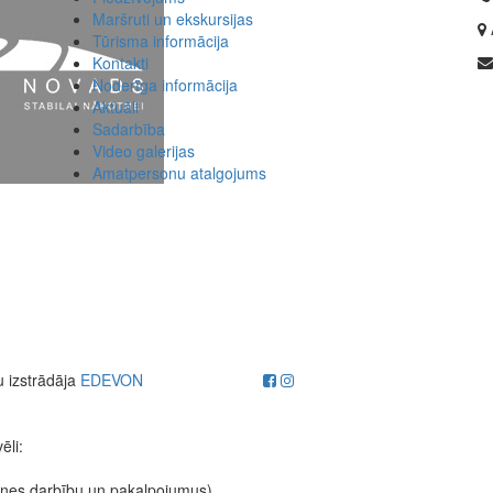
Maršruti un ekskursijas
Tūrisma informācija
Kontakti
Noderīga informācija
Aktuāli
Sadarbība
Video galerijas
Amatpersonu atalgojums
u izstrādāja
EDEVON
ēli:
etnes darbību un pakalpojumus)