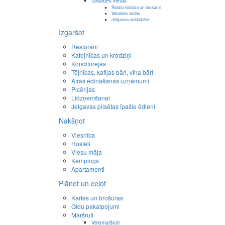
Izklaides vietas
Rotaļu istabas un laukumi
Izklaides vietas
Jelgavas naktsdzīve
Izgaršot
Restorāni
Kafejnīcas un krodziņi
Konditorejas
Tējnīcas, kafijas bāri, vīna bāri
Ātrās ēdināšanas uzņēmumi
Picērijas
Līdzņemšanai
Jelgavas pilsētas īpašie ēdieni
Nakšņot
Viesnīca
Hosteļi
Viesu māja
Kempings
Apartamenti
Plānot un ceļot
Kartes un brošūras
Gidu pakalpojumi
Maršruti
Velomaršruti