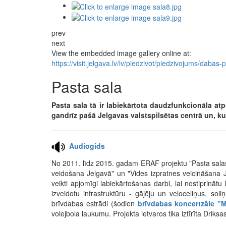
prev
next
View the embedded image gallery online at:
https://visit.jelgava.lv/lv/piedzivot/piedzivojums/dab
Pasta sala
Pasta sala tā ir labiekārtota daudzfunkcionāla atp
gandrīz pašā Jelgavas valstspilsētas centrā un, ku
Audiogids
No 2011. līdz 2015. gadam ERAF projektu "Pasta salas
veidošana Jelgavā" un "Vides izpratnes veicināšana Je
veikti apjomīgi labiekārtošanas darbi, lai nostiprinā
izveidotu infrastruktūru - gājēju un veloceliņus, so
brīvdabas estrādi (šodien
brīvdabas koncertzāle "M
volejbola laukumu. Projekta ietvaros tika iztīrīta Driksa