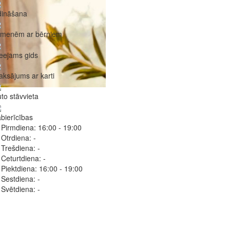
dināšana
imenēm ar bērniem
eejams gids
ksājums ar karti
to stāvvieta
bierīcības
Pirmdiena:
16:00 - 19:00
Otrdiena:
-
Trešdiena:
-
Ceturtdiena:
-
Piektdiena:
16:00 - 19:00
Sestdiena:
-
Svētdiena:
-