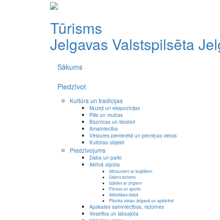
Tūrisms
Jelgavas Valstspilsēta
Je
Sākums
Piedzīvot
Kultūra un tradīcijas
Muzeji un ekspozīcijas
Pilis un muižas
Baznīcas un klosteri
Amatniecība
Vēstures pieminekļi un piemiņas vietas
Kultūras objekti
Piedzīvojums
Daba un parki
Aktīvā atpūta
Izbraucieni ar kuģīšiem
Ūdens tūrisms
Izjādes ar zirgiem
Fitness un sports
Aktivitātes dabā
Piknika vietas Jelgavā un apkārtnē
Apskates saimniecības, ražotnes
Veselība un labsajūta