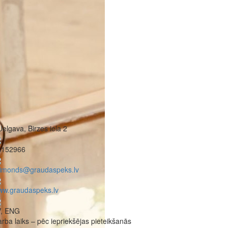
Jelgava, Birzes iela 2
6152966
aimonds@graudaspeks.lv
ww.graudaspeks.lv
V, ENG
rba laiks – pēc iepriekšējas pieteikšanās