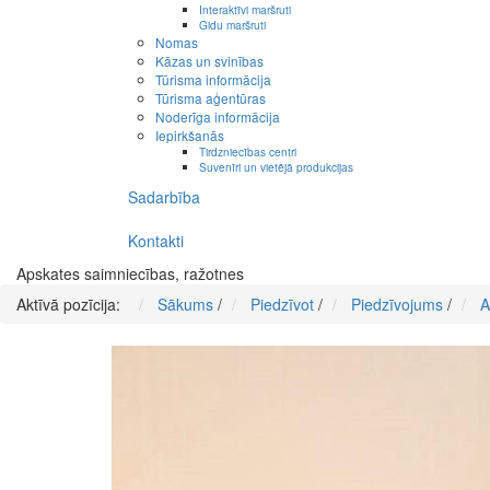
Interaktīvi maršruti
Gidu maršruti
Nomas
Kāzas un svinības
Tūrisma informācija
Tūrisma aģentūras
Noderīga informācija
Iepirkšanās
Tirdzniecības centri
Suvenīri un vietējā produkcijas
Sadarbība
Kontakti
Apskates saimniecības, ražotnes
Aktīvā pozīcija:
Sākums
/
Piedzīvot
/
Piedzīvojums
/
A