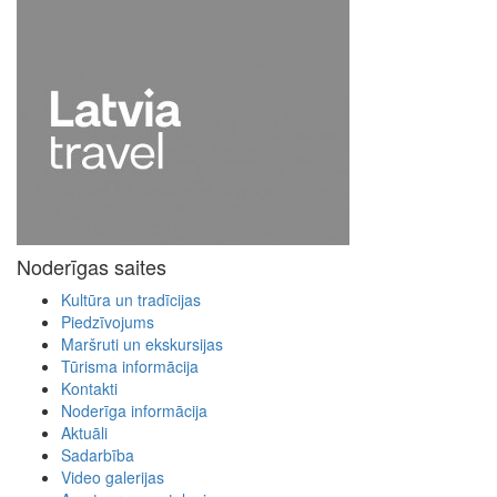
Noderīgas saites
Kultūra un tradīcijas
Piedzīvojums
Maršruti un ekskursijas
Tūrisma informācija
Kontakti
Noderīga informācija
Aktuāli
Sadarbība
Video galerijas