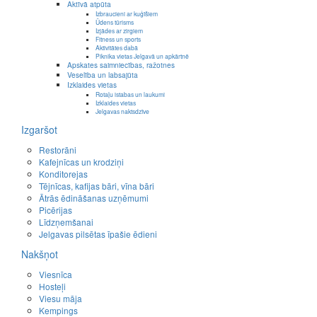
Aktīvā atpūta
Izbraucieni ar kuģīšiem
Ūdens tūrisms
Izjādes ar zirgiem
Fitness un sports
Aktivitātes dabā
Piknika vietas Jelgavā un apkārtnē
Apskates saimniecības, ražotnes
Veselība un labsajūta
Izklaides vietas
Rotaļu istabas un laukumi
Izklaides vietas
Jelgavas naktsdzīve
Izgaršot
Restorāni
Kafejnīcas un krodziņi
Konditorejas
Tējnīcas, kafijas bāri, vīna bāri
Ātrās ēdināšanas uzņēmumi
Picērijas
Līdzņemšanai
Jelgavas pilsētas īpašie ēdieni
Nakšņot
Viesnīca
Hosteļi
Viesu māja
Kempings