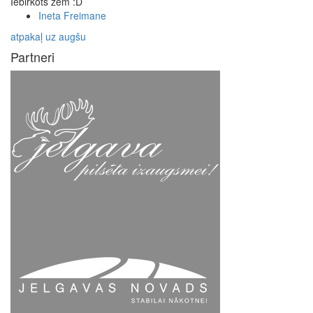
Iebirkots zem :D
Ineta Freimane
atpakaļ uz augšu
Partneri