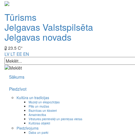
Tūrisms
Jelgavas Valstspilsēta
Jelgavas novads
23.5 C°
LV
LT
EE
EN
Sākums
Piedzīvot
Kultūra un tradīcijas
Muzeji un ekspozīcijas
Pilis un muižas
Baznīcas un klosteri
Amatniecība
Vēstures pieminekļi un piemiņas vietas
Kultūras objekti
Piedzīvojums
Daba un parki