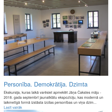
Personība. Demokrātija. Dzimta
Ekskursija, kuras laikā varēsiet apmeklēt Jāņa Čakstes māju -
2018. gada septembrī jaunatklātu ekspozīciju, kas modernā un
laikmetīgā formā izstāsta izcilas personības un viņa dzim...
Lasīt vairāk