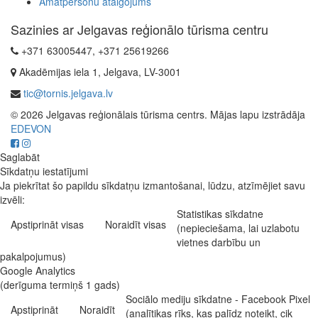
Amatpersonu atalgojums
Sazinies ar Jelgavas reģionālo tūrisma centru
+371 63005447, +371 25619266
Akadēmijas iela 1, Jelgava, LV-3001
tic@tornis.jelgava.lv
© 2026 Jelgavas reģionālais tūrisma centrs. Mājas lapu izstrādāja
EDEVON
Saglabāt
Sīkdatņu iestatījumi
Ja piekrītat šo papildu sīkdatņu izmantošanai, lūdzu, atzīmējiet savu
izvēli:
Statistikas sīkdatne
Apstiprināt visas
Noraidīt visas
(nepieciešama, lai uzlabotu
vietnes darbību un
pakalpojumus)
Google Analytics
(derīguma termiņš 1 gads)
Sociālo mediju sīkdatne - Facebook Pixel
Apstiprināt
Noraidīt
(analītikas rīks, kas palīdz noteikt, cik