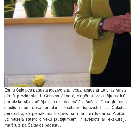
Esmu Salgales pagasta iedzīvotāja. Iepazinusies ar Latvijas Valsts
pirmā prezidenta J. Čakstes ģimeni, pieņēmu izaicinājumu kļūt
par ekskursiju vadītāju viņu dzimtas mājās “Aučos”. Caur ģimenes
stāstiem un dokumentālām liecībām iepazīstot J. Čakstes
personību, šis pienākums ir kļuvis par manu sirds darbu. Atbildot
uz muzejā satikto cilvēku jautājumiem, ir izveidots arī ekskursiju
maršruts pa Salgales pagastu.