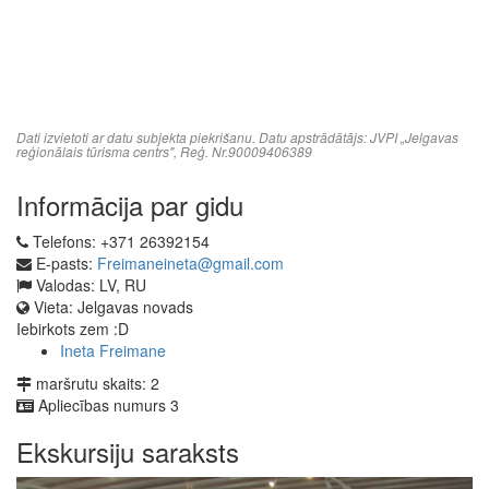
Dati izvietoti ar datu subjekta piekrišanu. Datu apstrādātājs: JVPI „Jelgavas
reģionālais tūrisma centrs", Reģ. Nr.90009406389
Informācija par gidu
Telefons:
+371 26392154
E-pasts:
Freimaneineta@gmail.com
Valodas:
LV, RU
Vieta:
Jelgavas novads
Iebirkots zem :D
Ineta Freimane
maršrutu skaits:
2
Apliecības numurs
3
Ekskursiju saraksts