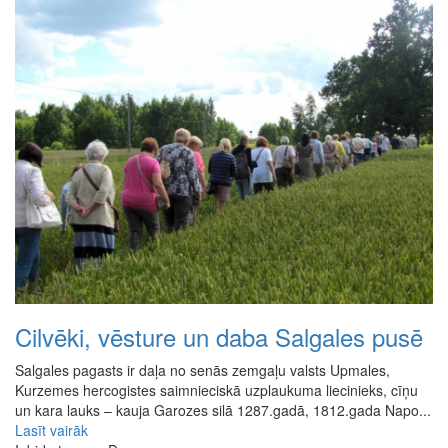
Cilvēki, vēsture un daba Salgales pusē
Salgales pagasts ir daļa no senās zemgaļu valsts Upmales,
Kurzemes hercogistes saimnieciskā uzplaukuma liecinieks, cīņu
un kara lauks – kauja Garozes silā 1287.gadā, 1812.gada Napo...
Lasīt vairāk