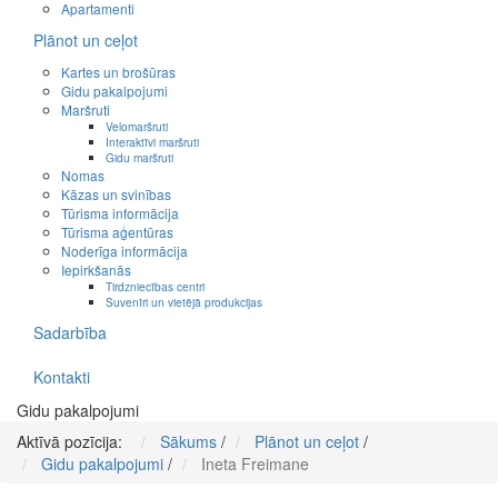
Apartamenti
Plānot un ceļot
Kartes un brošūras
Gidu pakalpojumi
Maršruti
Velomaršruti
Interaktīvi maršruti
Gidu maršruti
Nomas
Kāzas un svinības
Tūrisma informācija
Tūrisma aģentūras
Noderīga informācija
Iepirkšanās
Tirdzniecības centri
Suvenīri un vietējā produkcijas
Sadarbība
Kontakti
Gidu pakalpojumi
Aktīvā pozīcija:
Sākums
/
Plānot un ceļot
/
Gidu pakalpojumi
/
Ineta Freimane