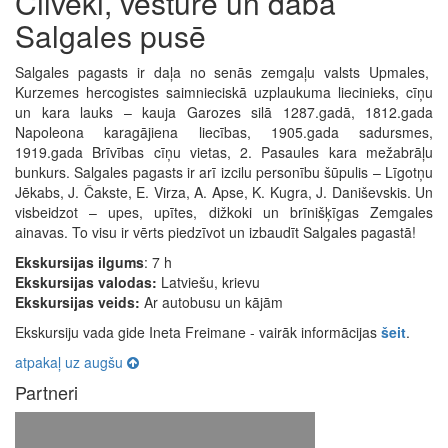
Cilvēki, vēsture un daba
Salgales pusē
Salgales pagasts ir daļa no senās zemgaļu valsts Upmales,
Kurzemes hercogistes saimnieciskā uzplaukuma liecinieks, cīņu
un kara lauks – kauja Garozes silā 1287.gadā, 1812.gada
Napoleona karagājiena liecības, 1905.gada sadursmes,
1919.gada Brīvības cīņu vietas, 2. Pasaules kara mežabrāļu
bunkurs. Salgales pagasts ir arī izcilu personību šūpulis – Līgotņu
Jēkabs, J. Čakste, E. Virza, A. Apse, K. Kugra, J. Daniševskis. Un
visbeidzot – upes, upītes, dižkoki un brīnišķīgas Zemgales
ainavas. To visu ir vērts piedzīvot un izbaudīt Salgales pagastā!
Ekskursijas ilgums
: 7 h
Ekskursijas valodas:
Latviešu, krievu
Ekskursijas veids:
Ar autobusu un kājām
Ekskursiju vada gide Ineta Freimane - vairāk informācijas
šeit
.
atpakaļ uz augšu
Partneri