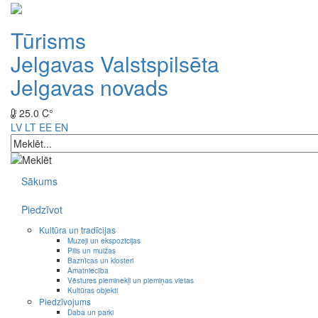
Tūrisms
Jelgavas Valstspilsēta
Jelgavas novads
25.0 C°
LV
LT
EE
EN
Sākums
Piedzīvot
Kultūra un tradīcijas
Muzeji un ekspozīcijas
Pilis un muižas
Baznīcas un klosteri
Amatniecība
Vēstures pieminekļi un piemiņas vietas
Kultūras objekti
Piedzīvojums
Daba un parki