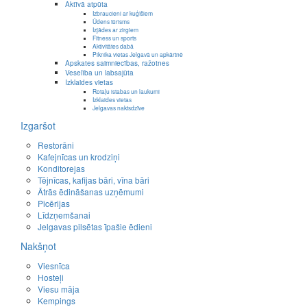
Aktīvā atpūta
Izbraucieni ar kuģīšiem
Ūdens tūrisms
Izjādes ar zirgiem
Fitness un sports
Aktivitātes dabā
Piknika vietas Jelgavā un apkārtnē
Apskates saimniecības, ražotnes
Veselība un labsajūta
Izklaides vietas
Rotaļu istabas un laukumi
Izklaides vietas
Jelgavas naktsdzīve
Izgaršot
Restorāni
Kafejnīcas un krodziņi
Konditorejas
Tējnīcas, kafijas bāri, vīna bāri
Ātrās ēdināšanas uzņēmumi
Picērijas
Līdzņemšanai
Jelgavas pilsētas īpašie ēdieni
Nakšņot
Viesnīca
Hosteļi
Viesu māja
Kempings