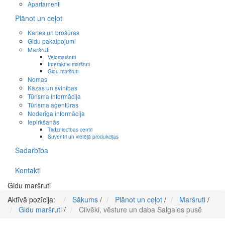
Apartamenti
Plānot un ceļot
Kartes un brošūras
Gidu pakalpojumi
Maršruti
Velomaršruti
Interaktīvi maršruti
Gidu maršruti
Nomas
Kāzas un svinības
Tūrisma informācija
Tūrisma aģentūras
Noderīga informācija
Iepirkšanās
Tirdzniecības centri
Suvenīri un vietējā produkcijas
Sadarbība
Kontakti
Gidu maršruti
Aktīvā pozīcija:
Sākums
/
Plānot un ceļot
/
Maršruti
/
Gidu maršruti
/
Cilvēki, vēsture un daba Salgales pusē