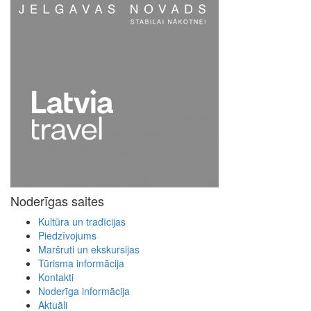
Noderīgas saites
Kultūra un tradīcijas
Piedzīvojums
Maršruti un ekskursijas
Tūrisma informācija
Kontakti
Noderīga informācija
Aktuāli