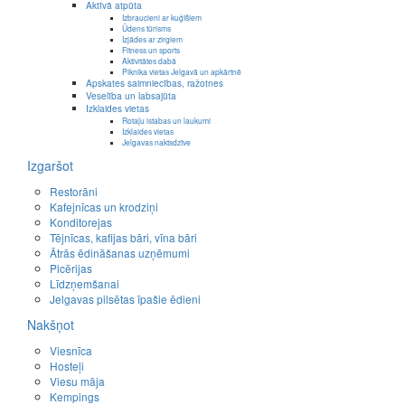
Aktīvā atpūta
Izbraucieni ar kuģīšiem
Ūdens tūrisms
Izjādes ar zirgiem
Fitness un sports
Aktivitātes dabā
Piknika vietas Jelgavā un apkārtnē
Apskates saimniecības, ražotnes
Veselība un labsajūta
Izklaides vietas
Rotaļu istabas un laukumi
Izklaides vietas
Jelgavas naktsdzīve
Izgaršot
Restorāni
Kafejnīcas un krodziņi
Konditorejas
Tējnīcas, kafijas bāri, vīna bāri
Ātrās ēdināšanas uzņēmumi
Picērijas
Līdzņemšanai
Jelgavas pilsētas īpašie ēdieni
Nakšņot
Viesnīca
Hosteļi
Viesu māja
Kempings