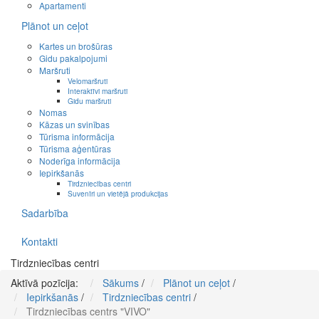
Apartamenti
Plānot un ceļot
Kartes un brošūras
Gidu pakalpojumi
Maršruti
Velomaršruti
Interaktīvi maršruti
Gidu maršruti
Nomas
Kāzas un svinības
Tūrisma informācija
Tūrisma aģentūras
Noderīga informācija
Iepirkšanās
Tirdzniecības centri
Suvenīri un vietējā produkcijas
Sadarbība
Kontakti
Tirdzniecības centri
Aktīvā pozīcija:
Sākums
/
Plānot un ceļot
/
Iepirkšanās
/
Tirdzniecības centri
/
Tirdzniecības centrs "VIVO"