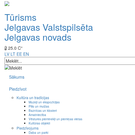
Tūrisms
Jelgavas Valstspilsēta
Jelgavas novads
25.0 C°
LV
LT
EE
EN
Sākums
Piedzīvot
Kultūra un tradīcijas
Muzeji un ekspozīcijas
Pilis un muižas
Baznīcas un klosteri
Amatniecība
Vēstures pieminekļi un piemiņas vietas
Kultūras objekti
Piedzīvojums
Daba un parki