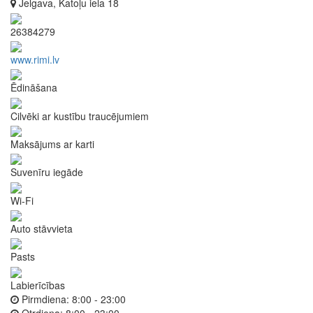
Jelgava, Katoļu iela 18
26384279
www.rimi.lv
Ēdināšana
Cilvēki ar kustību traucējumiem
Maksājums ar karti
Suvenīru iegāde
Wi-Fi
Auto stāvvieta
Pasts
Labierīcības
Pirmdiena:
8:00 - 23:00
Otrdiena:
8:00 - 23:00