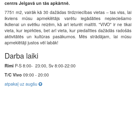
centrs Jelgavā un tās apkārtnē.
7751 m2, vairāk kā 30 dažādas tirdzniecības vietas – tas viss, lai
ikviens mūsu apmeklētājs varētu iegādāties nepieciešamo
ikdienai un svētku reizēm, kā arī ieturēt maltīti. "VIVO" ir ne tikai
vieta, kur iepirkties, bet arī vieta, kur piedalīties dažādās radošās
aktivitātēs un kultūras pasākumos. Mēs strādājam, lai mūsu
apmeklētāji justos vēl labāk!
Darba laiki
Rimi
P-S 8:00- 23:00, Sv 8:00-22:00
T/C Vivo
09:00 - 20:00
atpakaļ uz augšu