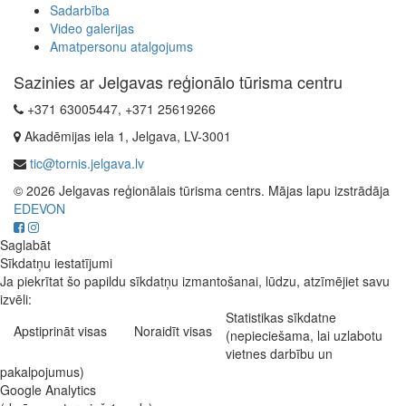
Sadarbība
Video galerijas
Amatpersonu atalgojums
Sazinies ar Jelgavas reģionālo tūrisma centru
+371 63005447, +371 25619266
Akadēmijas iela 1, Jelgava, LV-3001
tic@tornis.jelgava.lv
© 2026 Jelgavas reģionālais tūrisma centrs. Mājas lapu izstrādāja
EDEVON
Saglabāt
Sīkdatņu iestatījumi
Ja piekrītat šo papildu sīkdatņu izmantošanai, lūdzu, atzīmējiet savu
izvēli:
Statistikas sīkdatne
Apstiprināt visas
Noraidīt visas
(nepieciešama, lai uzlabotu
vietnes darbību un
pakalpojumus)
Google Analytics