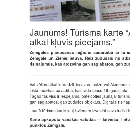
Jaunums! Tūrisma karte “
atkal kļuvis pieejams.”
Zemgales plānošanas reģions sadarbībā ar tūrism
Zemgalē un Ziemeļlietuvā. Reiz zudušais nu atkal
risinājumus, kas atdzīvina gan saglabātos, gan z
Vai vēlies atkal ieraudzīt Iecavas muižu vai Akmenes s
Lista mūzikas pavadībā, kas rada īpašu 19. gadsimta 
Tagad tas viss ir iespējams, pateicoties jaunajai tūri
gan saglabātos, gan zudušos objektus. Digitālie risināju
Jaunā tūrisma karte ļauj ikvienam izveidot savu individ
Karte apkopota vairākās valodās — latviešu, liet
punktos Zemgalē.