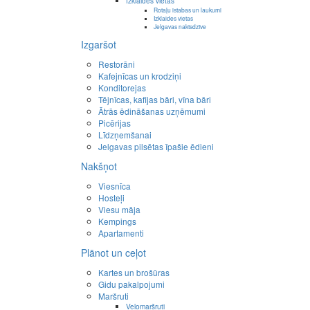
Izklaides vietas
Rotaļu istabas un laukumi
Izklaides vietas
Jelgavas naktsdzīve
Izgaršot
Restorāni
Kafejnīcas un krodziņi
Konditorejas
Tējnīcas, kafijas bāri, vīna bāri
Ātrās ēdināšanas uzņēmumi
Picērijas
Līdzņemšanai
Jelgavas pilsētas īpašie ēdieni
Nakšņot
Viesnīca
Hosteļi
Viesu māja
Kempings
Apartamenti
Plānot un ceļot
Kartes un brošūras
Gidu pakalpojumi
Maršruti
Velomaršruti