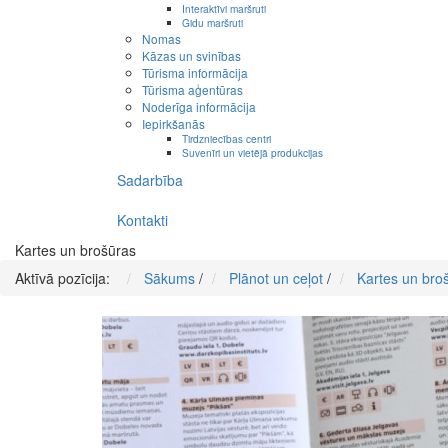
Interaktīvi maršruti
Gidu maršruti
Nomas
Kāzas un svinības
Tūrisma informācija
Tūrisma aģentūras
Noderīga informācija
Iepirkšanās
Tirdzniecības centri
Suvenīri un vietējā produkcijas
Sadarbība
Kontakti
Kartes un brošūras
Aktīvā pozīcija:
Sākums
/
Plānot un ceļot
/
Kartes un bro