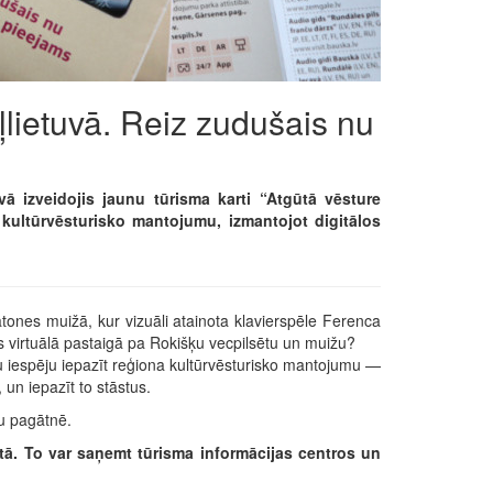
lietuvā. Reiz zudušais nu
ā izveidojis jaunu tūrisma karti “Atgūtā vēsture
 kultūrvēsturisko mantojumu, izmantojot digitālos
atones muižā, kur vizuāli atainota klavierspēle Ferenca
 virtuālā pastaigā pa Rokišķu vecpilsētu un muižu?
lu iespēju iepazīt reģiona kultūrvēsturisko mantojumu —
 un iepazīt to stāstus.
mu pagātnē.
tā. To var saņemt tūrisma informācijas centros un