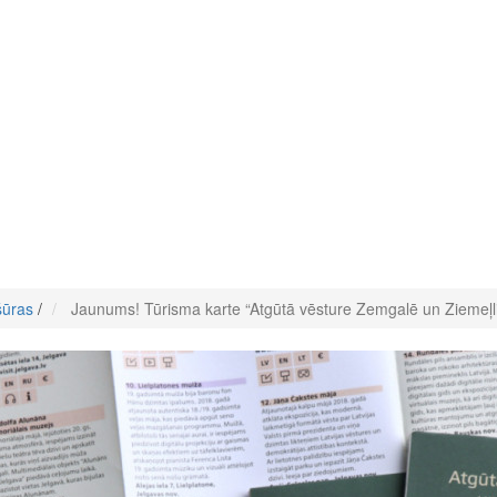
šūras
/
Jaunums! Tūrisma karte “Atgūtā vēsture Zemgalē un Ziemeļlie