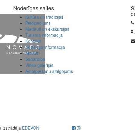
Noderīgas saites
S
c
Kultūra un tradīcijas
Piedzīvojums
Maršruti un ekskursijas
Tūrisma informācija
Kontakti
Noderīga informācija
Aktuāli
Sadarbība
Video galerijas
Amatpersonu atalgojums
u izstrādāja
EDEVON