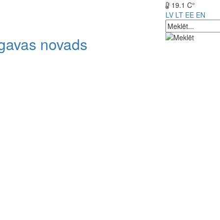
19.1 C°
LV
LT
EE
EN
lgavas novads