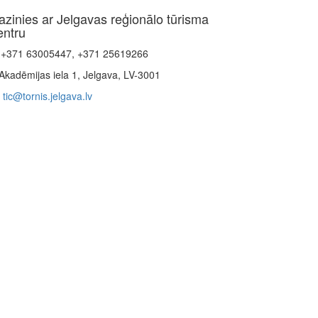
azinies ar Jelgavas reģionālo tūrisma
entru
+371 63005447, +371 25619266
Akadēmijas iela 1, Jelgava, LV-3001
tic@tornis.jelgava.lv