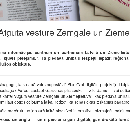
Atgūtā vēsture Zemgalē un Ziemeļ
a informācijas centriem un partneriem Latvijā un Ziemeļlietuv
 kļuvis pieejams.”. Tā piedāvā unikālu iespēju iepazīt reģiona
udušos objektus.
inagogu, kas dabā vairs nepastāv? Piedzīvot digitālu projekciju Lielpl
noskaņu? Varbūt sastapt Gārsenes pils spoku — Zilo dāmu — vai doties
sma kartei “Atgūtā vēsture Zemgalē un Ziemeļlietuvā”, kas piedāvā unikā
mi ļauj doties ceļojumā laikā, redzēt, kā senās ēkas izskatījās pagātnē,
uālo maršrutu un jebkurā laikā piedzīvot interaktīvu, aizraujošu ceļoju
uviešu un angļu — un ir pieejama gan digitāli, gan drukātā formā