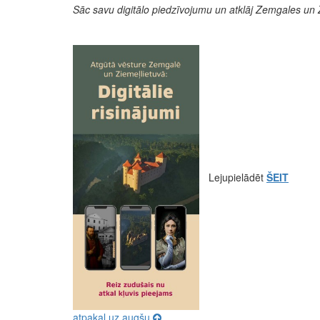
Sāc savu digitālo piedzīvojumu un atklāj Zemgales un
Lejupielādēt
ŠEIT
atpakaļ uz augšu