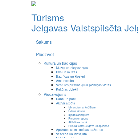
Tūrisms
Jelgavas Valstspilsēta
Je
Sākums
Piedzīvot
Kultūra un tradīcijas
Muzeji un ekspozīcijas
Pilis un muižas
Baznīcas un klosteri
Amatniecība
Vēstures pieminekļi un piemiņas vietas
Kultūras objekti
Piedzīvojums
Daba un parki
Aktīvā atpūta
Izbraucieni ar kuģīšiem
Ūdens tūrisms
Izjādes ar zirgiem
Fitness un sports
Aktivitātes dabā
Piknika vietas Jelgavā un apkārtnē
Apskates saimniecības, ražotnes
Veselība un labsajūta