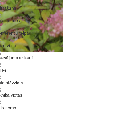
dināšana
aktsmītnes
nferenču telpas
zu vieta
ksājums ar karti
-Fi
to stāvvieta
knika vietas
elo noma