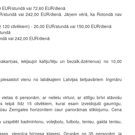
0,00 EUR/stundā vai 72,60 EUR/dienā
EUR/stundā vai 242,00 EUR/dienā. Jāņem vērā, ka Rotondā nav
z 120 cilvēkiem) - 20,00 EUR/stundā vai 150,00 EUR/dienā
stundā
tundā vai 242,00 EUR/dienā
kariņas, iekļaujot kafiju/tēju un bezalk.dzērienus) no 10,00
, piesaistot vienu no labākajiem Latvijas šefpavāriem Ingmāru
k vietas 6 personām, ar nelielu virtuvi, ar stilīgu brīvi stāvošu
as telpā līdz 15 cilvēkiem, kurai esam izveidojuši gaumīgu,
 mūsu Zemgales horizontiem caur panorāmas stiklojumu. Cena
ja uzspēlēt badmintonu, volejbolu, futbolu, tenisu, galda tenisu,
lases, viesnīca biznesa klases). Grupām no 35 personām, ja