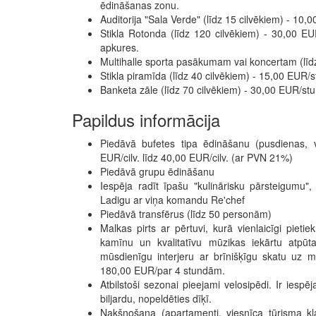
ēdināšanas zonu.
Auditorija "Sala Verde" (līdz 15 cilvēkiem) - 1
Stikla Rotonda (līdz 120 cilvēkiem) - 30,00 
apkures.
Multihalle sporta pasākumam vai koncertam (līd
Stikla piramīda (līdz 40 cilvēkiem) - 15,00 EUR/
Banketa zāle (līdz 70 cilvēkiem) - 30,00 EUR/s
Papildus informācija
Piedāvā bufetes tipa ēdināšanu (pusdienas, va
EUR/cilv. līdz 40,00 EUR/cilv. (ar PVN 21%)
Piedāvā grupu ēdināšanu
Iespēja radīt īpašu "kulinārisku pārsteigumu"
Ladigu ar viņa komandu Re'chef
Piedāvā transfērus (līdz 50 personām)
Malkas pirts ar pērtuvi, kurā vienlaicīgi pietie
kamīnu un kvalitatīvu mūzikas iekārtu atpūt
mūsdienīgu interjeru ar brīnišķīgu skatu uz
180,00 EUR/par 4 stundām.
Atbilstoši sezonai pieejami velosipēdi. Ir iespē
biljardu, nopeldēties dīķī.
Nakšņošana (apartamenti, viesnīca tūrisma k