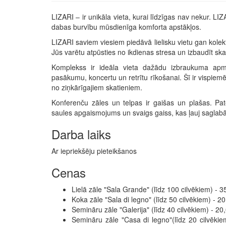
LIZARI – ir unikāla vieta, kurai līdzīgas nav nekur. LIZA
dabas burvību mūsdienīga komforta apstākļos.
LIZARI saviem viesiem piedāvā lielisku vietu gan kolek
Jūs varētu atpūsties no ikdienas stresa un izbaudīt ska
Komplekss ir ideāla vieta dažādu izbraukuma apmā
pasākumu, koncertu un retrītu rīkošanai. Šī ir vispie
no ziņkārīgajiem skatieniem.
Konferenču zāles un telpas ir gaišas un plašas. Pat
saules apgaismojums un svaigs gaiss, kas ļauj saglabā
Darba laiks
Ar iepriekšēju pieteikšanos
Cenas
Lielā zāle "Sala Grande" (līdz 100 cilvēkiem) -
Koka zāle "Sala di legno" (līdz 50 cilvēkiem) -
Semināru zāle "Galerija" (līdz 40 cilvēkiem) - 
Semināru zāle "Casa di legno"(līdz 20 cilvēki