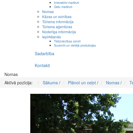
Interaktīvi maršruti
Gidu maršruti
Nomas
Kāzas un svinības
Tūrisma informācija
Tūrisma aģentūras
Noderīga informācija
Iepirkšanās
Tirdzniecības centri
Suvenīri un vietējā produkcijas
Sadarbība
Kontakti
Nomas
Aktīvā pozīcija:
Sākums
/
Plānot un ceļot
/
Nomas
/
T