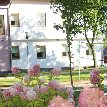
2
in
ww
LV
Da