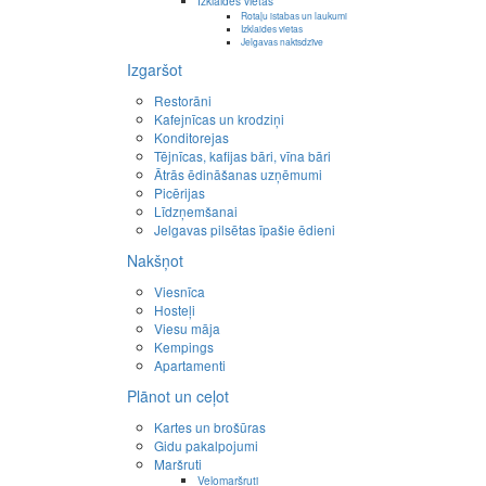
Izklaides vietas
Rotaļu istabas un laukumi
Izklaides vietas
Jelgavas naktsdzīve
Izgaršot
Restorāni
Kafejnīcas un krodziņi
Konditorejas
Tējnīcas, kafijas bāri, vīna bāri
Ātrās ēdināšanas uzņēmumi
Picērijas
Līdzņemšanai
Jelgavas pilsētas īpašie ēdieni
Nakšņot
Viesnīca
Hosteļi
Viesu māja
Kempings
Apartamenti
Plānot un ceļot
Kartes un brošūras
Gidu pakalpojumi
Maršruti
Velomaršruti