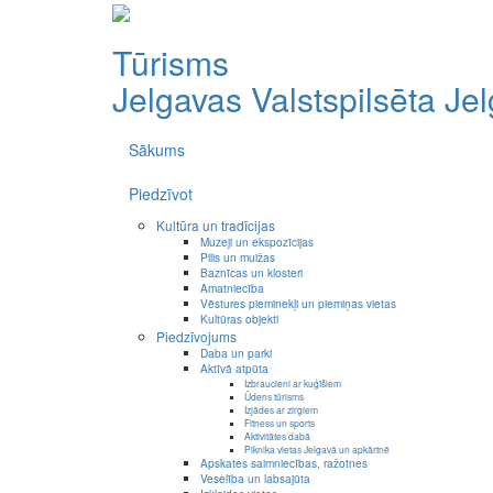
Tūrisms
Jelgavas Valstspilsēta
Je
Sākums
Piedzīvot
Kultūra un tradīcijas
Muzeji un ekspozīcijas
Pilis un muižas
Baznīcas un klosteri
Amatniecība
Vēstures pieminekļi un piemiņas vietas
Kultūras objekti
Piedzīvojums
Daba un parki
Aktīvā atpūta
Izbraucieni ar kuģīšiem
Ūdens tūrisms
Izjādes ar zirgiem
Fitness un sports
Aktivitātes dabā
Piknika vietas Jelgavā un apkārtnē
Apskates saimniecības, ražotnes
Veselība un labsajūta