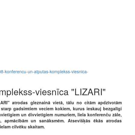
/4808-konferencu-un-atputas-komplekss-viesnica-
mplekss-viesnīca "LIZARI"
ARI" atrodas gleznainā vietā, tālu no citām apdzīvotām
t starp gadsimtiem veciem kokiem, kurus ieskauj bezgalīgi
ienvietīgiem un divvietīgiem numuriem, liela konferenču zāle,
ām, apmācībām un sanāksmēm. Atsevišķās ēkās atrodas
ielam cilvēku skaitam.