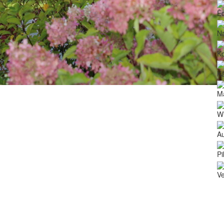
Ē
N
Ko
Kā
Ma
Wi
Au
Pi
V