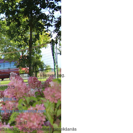
Jelgavas nov., Lizari, Vircavas pag.
0375375
fo@foil.lv
w.lizari-conference.com
, EN, RU un IT
rba laiks – pēc iepriekšējas pieteikšanās