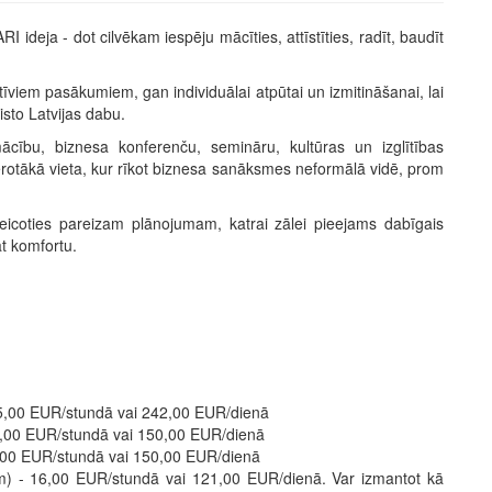
RI ideja - dot cilvēkam iespēju mācīties, attīstīties, radīt, baudīt
tīviem pasākumiem, gan individuālai atpūtai un izmitināšanai, lai
isto Latvijas dabu.
cību, biznesa konferenču, semināru, kultūras un izglītības
mērotākā vieta, kur rīkot biznesa sanāksmes neformālā vidē, prom
eicoties pareizam plānojumam, katrai zālei pieejams dabīgais
t komfortu.
 35,00 EUR/stundā vai 242,00 EUR/dienā
 20,00 EUR/stundā vai 150,00 EUR/dienā
20,00 EUR/stundā vai 150,00 EUR/dienā
em) - 16,00 EUR/stundā vai 121,00 EUR/dienā. Var izmantot kā