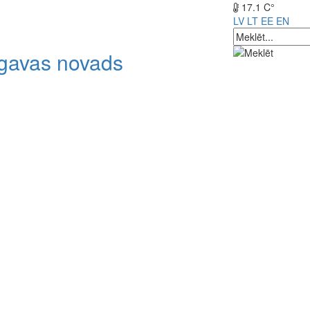
17.1 C°
LV
LT
EE
EN
lgavas novads