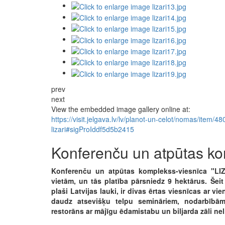
prev
next
View the embedded image gallery online at:
https://visit.jelgava.lv/lv/planot-un-celot/nomas/item
lizari#sigProIddf5d5b2415
Konferenču un atpūtas ko
Konferenču un atpūtas komplekss-viesnīca "LIZ
vietām, un tās platība pārsniedz 9 hektārus. Šei
plaši Latvijas lauki, ir divas ērtas viesnīcas ar v
daudz atsevišķu telpu semināriem, nodarbīb
restorāns ar mājīgu ēdamistabu un biljarda zāli nel