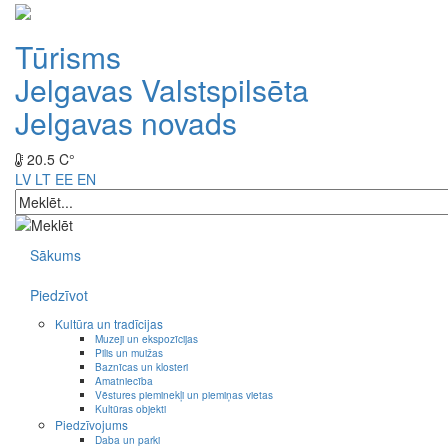
Tūrisms
Jelgavas Valstspilsēta
Jelgavas novads
20.5 C°
LV
LT
EE
EN
Sākums
Piedzīvot
Kultūra un tradīcijas
Muzeji un ekspozīcijas
Pilis un muižas
Baznīcas un klosteri
Amatniecība
Vēstures pieminekļi un piemiņas vietas
Kultūras objekti
Piedzīvojums
Daba un parki