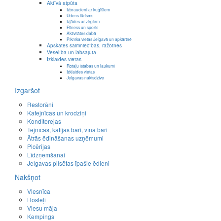
Aktīvā atpūta
Izbraucieni ar kuģīšiem
Ūdens tūrisms
Izjādes ar zirgiem
Fitness un sports
Aktivitātes dabā
Piknika vietas Jelgavā un apkārtnē
Apskates saimniecības, ražotnes
Veselība un labsajūta
Izklaides vietas
Rotaļu istabas un laukumi
Izklaides vietas
Jelgavas naktsdzīve
Izgaršot
Restorāni
Kafejnīcas un krodziņi
Konditorejas
Tējnīcas, kafijas bāri, vīna bāri
Ātrās ēdināšanas uzņēmumi
Picērijas
Līdzņemšanai
Jelgavas pilsētas īpašie ēdieni
Nakšņot
Viesnīca
Hosteļi
Viesu māja
Kempings