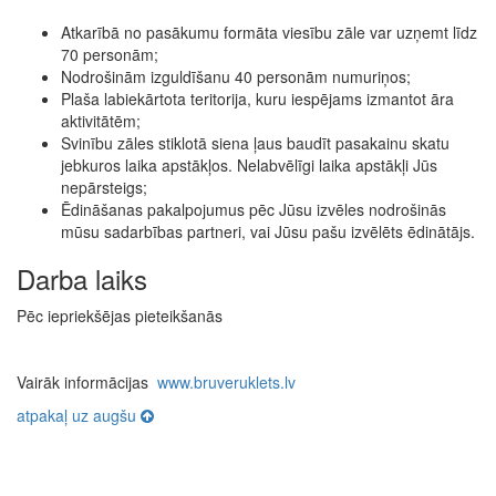
Atkarībā no pasākumu formāta viesību zāle var uzņemt līdz
70 personām;
Nodrošinām izguldīšanu 40 personām numuriņos;
Plaša labiekārtota teritorija, kuru iespējams izmantot āra
aktivitātēm;
Svinību zāles stiklotā siena ļaus baudīt pasakainu skatu
jebkuros laika apstākļos. Nelabvēlīgi laika apstākļi Jūs
nepārsteigs;
Ēdināšanas pakalpojumus pēc Jūsu izvēles nodrošinās
mūsu sadarbības partneri, vai Jūsu pašu izvēlēts ēdinātājs.
Darba laiks
Pēc iepriekšējas pieteikšanās
Vairāk informācijas
www.bruveruklets.lv
atpakaļ uz augšu