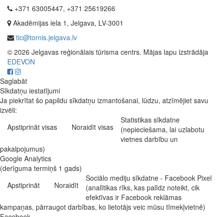
+371 63005447, +371 25619266
Akadēmijas iela 1, Jelgava, LV-3001
tic@tornis.jelgava.lv
© 2026 Jelgavas reģionālais tūrisma centrs. Mājas lapu izstrādāja
EDEVON
Saglabāt
Sīkdatņu iestatījumi
Ja piekrītat šo papildu sīkdatņu izmantošanai, lūdzu, atzīmējiet savu
izvēli:
Statistikas sīkdatne
Apstiprināt visas
Noraidīt visas
(nepieciešama, lai uzlabotu
vietnes darbību un
pakalpojumus)
Google Analytics
(derīguma termiņš 1 gads)
Sociālo mediju sīkdatne - Facebook Pixel
Apstiprināt
Noraidīt
(analītikas rīks, kas palīdz noteikt, cik
efektīvas ir Facebook reklāmas
kampaņas, pārraugot darbības, ko lietotājs veic mūsu tīmekļvietnē)
Facebook