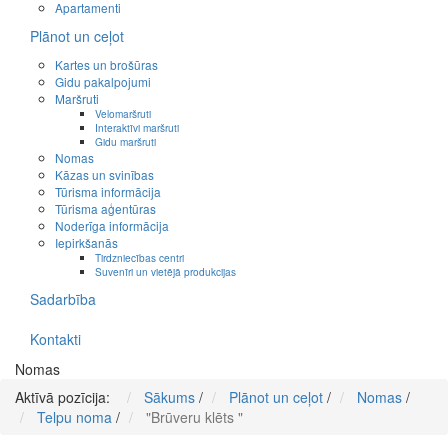
Apartamenti
Plānot un ceļot
Kartes un brošūras
Gidu pakalpojumi
Maršruti
Velomaršruti
Interaktīvi maršruti
Gidu maršruti
Nomas
Kāzas un svinības
Tūrisma informācija
Tūrisma aģentūras
Noderīga informācija
Iepirkšanās
Tirdzniecības centri
Suvenīri un vietējā produkcijas
Sadarbība
Kontakti
Nomas
Aktīvā pozīcija:
Sākums
/
Plānot un ceļot
/
Nomas
/
Telpu noma
/
"Brūveru klēts "