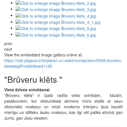
prev
next
View the embedded image gallery online at:
https://visit.jelgava.lv/lv/planot-un-celot/nomas/item/5058-bruveru-
klets#sigProId838ee911d5
"Brūveru klēts "
Vieta dzīves svinēšanai
"Brūveru klēts" ir īpaši radīta vieta svinībām, kāzām,
pasākumiem, kur vēsturiskais akmens mūra stallis ar savu
vēsturisko noskaņu un reizē moderno interjeru ļaus baudīt
mierīgu un idillisku lauku noskaņu, kas ilgi vēl paliks atmiņā gan
Jums, gan Jūsu viesiem.