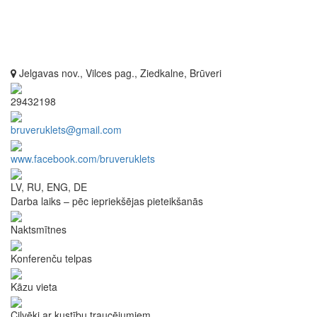
Jelgavas nov., Vilces pag., Ziedkalne, Brūveri
29432198
bruveruklets@gmail.com
www.facebook.com/bruveruklets
LV, RU, ENG, DE
Darba laiks – pēc iepriekšējas pieteikšanās
Naktsmītnes
Konferenču telpas
Kāzu vieta
Cilvēki ar kustību traucējumiem