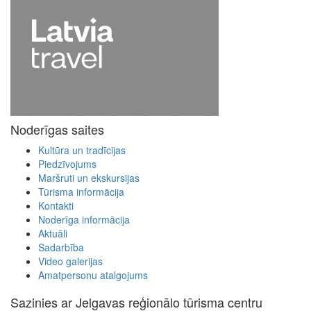
Noderīgas saites
Kultūra un tradīcijas
Piedzīvojums
Maršruti un ekskursijas
Tūrisma informācija
Kontakti
Noderīga informācija
Aktuāli
Sadarbība
Video galerijas
Amatpersonu atalgojums
Sazinies ar Jelgavas reģionālo tūrisma centru