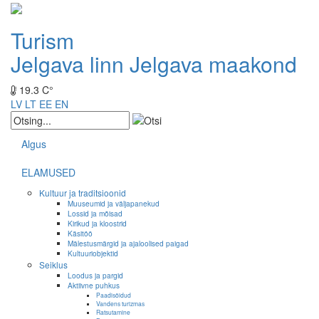
Turism
Jelgava linn
Jelgava maakond
19.3 C°
LV
LT
EE
EN
Algus
ELAMUSED
Kultuur ja traditsioonid
Muuseumid ja väljapanekud
Lossid ja mõisad
Kirikud ja kloostrid
Käsitöö
Mälestusmärgid ja ajaloolised paigad
Kultuuriobjektid
Seiklus
Loodus ja pargid
Aktiivne puhkus
Paadisõidud
Vandens turizmas
Ratsutamine