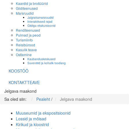
Kaardid ja brošüürid
Giiditeenused
Marsruudid
Jalgrattamarsruudid
Interaktiivsed rajad
Giidiga ekskursioonid
Renditeenused
Pulmad ja peod
Turismiinfo
Reisibürood
Kasulik teave
Ostlemine
Kaubanduskeskused
Suveniirid ja kohalik toodang
KOOSTÖÖ
KONTAKTTEAVE
Jelgava maakond
Sa oled siin:
Pealeht
/
Jelgava maakond
Muuseumid ja ekspositsioonid
Lossid ja mõisad
Kirikud ja kloostrid