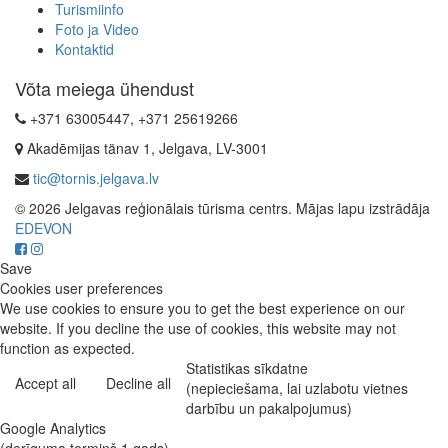
Turismiinfo
Foto ja Video
Kontaktid
Võta meiega ühendust
+371 63005447, +371 25619266
Akadēmijas tänav 1, Jelgava, LV-3001
tic@tornis.jelgava.lv
© 2026 Jelgavas reģionālais tūrisma centrs. Mājas lapu izstrādāja
EDEVON
Save
Cookies user preferences
We use cookies to ensure you to get the best experience on our
website. If you decline the use of cookies, this website may not
function as expected.
Statistikas sīkdatne
Accept all
Decline all
(nepieciešama, lai uzlabotu vietnes
darbību un pakalpojumus)
Google Analytics