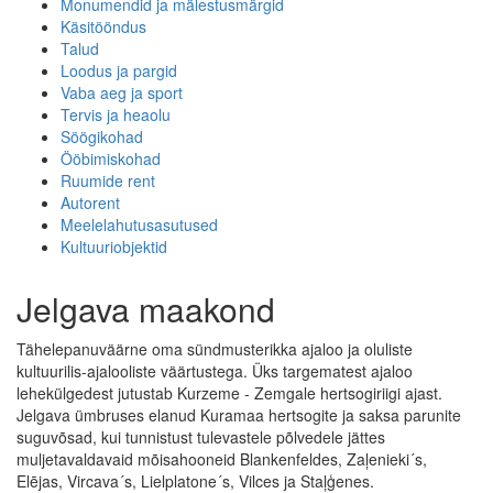
Monumendid ja mälestusmärgid
Käsitööndus
Talud
Loodus ja pargid
Vaba aeg ja sport
Tervis ja heaolu
Söögikohad
Ööbimiskohad
Ruumide rent
Autorent
Meelelahutusasutused
Kultuuriobjektid
Jelgava maakond
Tähelepanuväärne oma sündmusterikka ajaloo ja oluliste
kultuurilis-ajalooliste väärtustega. Üks targematest ajaloo
lehekülgedest jutustab Kurzeme - Zemgale hertsogiriigi ajast.
Jelgava ümbruses elanud Kuramaa hertsogite ja saksa parunite
suguvõsad, kui tunnistust tulevastele põlvedele jättes
muljetavaldavaid mõisahooneid Blankenfeldes, Zaļenieki´s,
Elējas, Vircava´s, Lielplatone´s, Vilces ja Staļģenes.