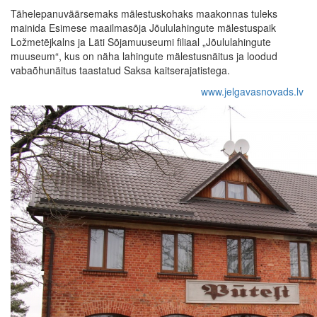
Tähelepanuväärsemaks mälestuskohaks maakonnas tuleks
mainida Esimese maailmasõja Jõululahingute mälestuspaik
Ložmetējkalns ja Läti Sõjamuuseumi filiaal „Jõululahingute
muuseum“, kus on näha lahingute mälestusnäitus ja loodud
vabaõhunäitus taastatud Saksa kaitserajatistega.
www.jelgavasnovads.lv