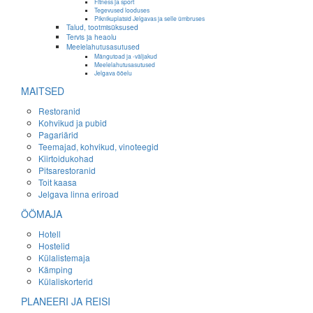
Fitness ja sport
Tegevused looduses
Piknikuplatsid Jelgavas ja selle ümbruses
Talud, tootmisüksused
Tervis ja heaolu
Meelelahutusasutused
Mängutoad ja -väljakud
Meelelahutusasutused
Jelgava ööelu
MAITSED
Restoranid
Kohvikud ja pubid
Pagariärid
Teemajad, kohvikud, vinoteegid
Kiirtoidukohad
Pitsarestoranid
Toit kaasa
Jelgava linna eriroad
ÖÖMAJA
Hotell
Hostelid
Külalistemaja
Kämping
Külaliskorterid
PLANEERI JA REISI