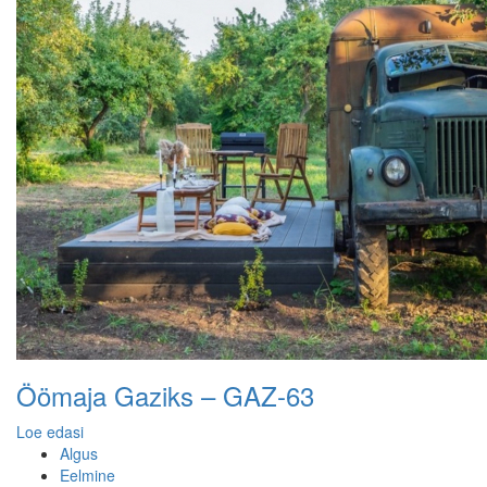
Öömaja Gaziks – GAZ-63
Loe edasi
Algus
Eelmine