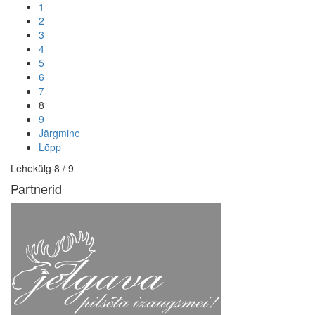
1
2
3
4
5
6
7
8
9
Järgmine
Lõpp
Lehekülg 8 / 9
Partnerid