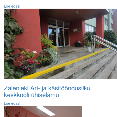
Loe edasi
Zaļenieki Äri- ja käsitööndusliku
keskkooli ühiselamu
Loe edasi