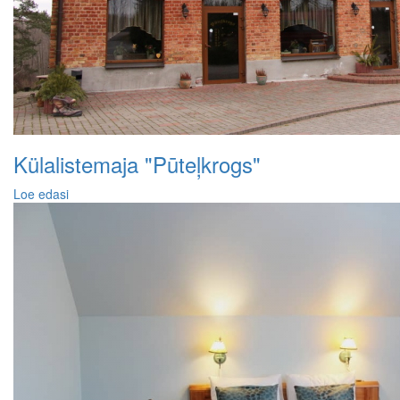
Külalistemaja "Pūteļkrogs"
Loe edasi