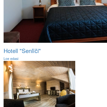
Hotell "Senlīči"
Loe edasi