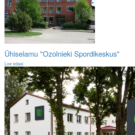
Ühiselamu "Ozolnieki Spordikeskus"
Loe edasi