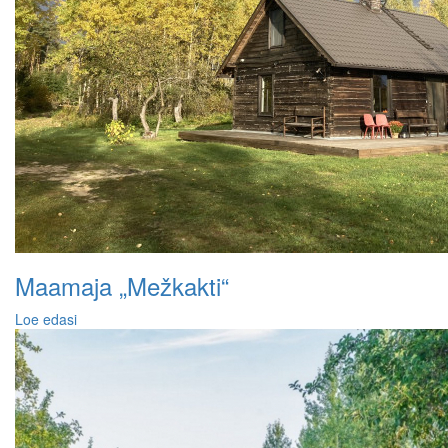
Maamaja „Mežkakti“
Loe edasi