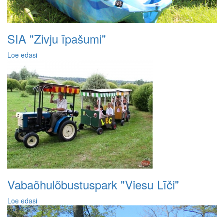
SIA "Zivju īpašumi"
Loe edasi
Vabaõhulõbustuspark "Viesu Līči"
Loe edasi