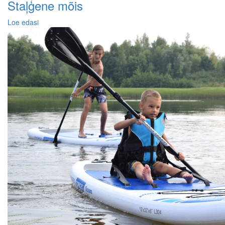
Staļģene mõis
Loe edasi