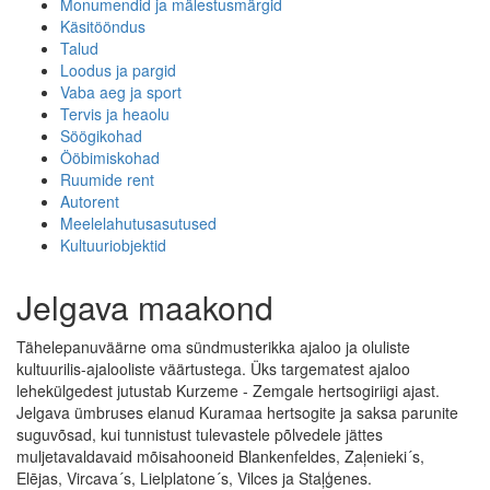
Monumendid ja mälestusmärgid
Käsitööndus
Talud
Loodus ja pargid
Vaba aeg ja sport
Tervis ja heaolu
Söögikohad
Ööbimiskohad
Ruumide rent
Autorent
Meelelahutusasutused
Kultuuriobjektid
Jelgava maakond
Tähelepanuväärne oma sündmusterikka ajaloo ja oluliste
kultuurilis-ajalooliste väärtustega. Üks targematest ajaloo
lehekülgedest jutustab Kurzeme - Zemgale hertsogiriigi ajast.
Jelgava ümbruses elanud Kuramaa hertsogite ja saksa parunite
suguvõsad, kui tunnistust tulevastele põlvedele jättes
muljetavaldavaid mõisahooneid Blankenfeldes, Zaļenieki´s,
Elējas, Vircava´s, Lielplatone´s, Vilces ja Staļģenes.