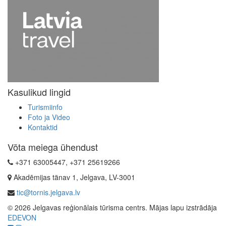
Kasulikud lingid
Turismiinfo
Foto ja Video
Kontaktid
Võta meiega ühendust
+371 63005447, +371 25619266
Akadēmijas tänav 1, Jelgava, LV-3001
tic@tornis.jelgava.lv
© 2026 Jelgavas reģionālais tūrisma centrs. Mājas lapu izstrādāja
EDEVON