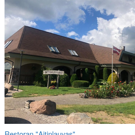
Restoran "Aitiņlauvas"