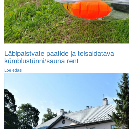
Läbipaistvate paatide ja teisaldatava
kümblustünni/sauna rent
Loe edasi