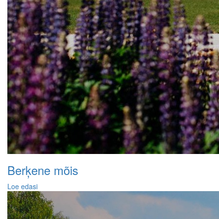
Berķene mõis
Loe edasi