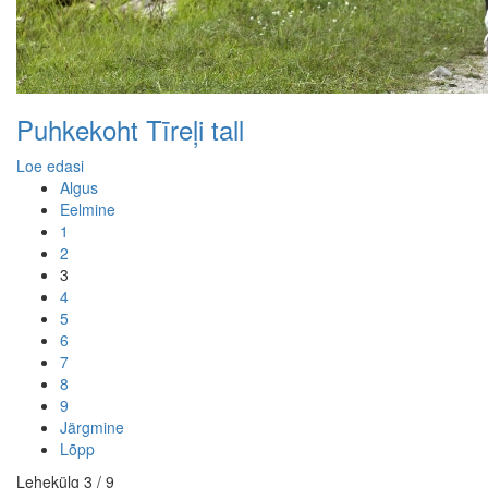
Puhkekoht Tīreļi tall
Loe edasi
Algus
Eelmine
1
2
3
4
5
6
7
8
9
Järgmine
Lõpp
Lehekülg 3 / 9