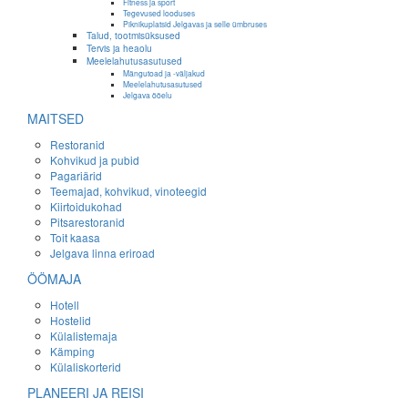
Fitness ja sport
Tegevused looduses
Piknikuplatsid Jelgavas ja selle ümbruses
Talud, tootmisüksused
Tervis ja heaolu
Meelelahutusasutused
Mängutoad ja -väljakud
Meelelahutusasutused
Jelgava ööelu
MAITSED
Restoranid
Kohvikud ja pubid
Pagariärid
Teemajad, kohvikud, vinoteegid
Kiirtoidukohad
Pitsarestoranid
Toit kaasa
Jelgava linna eriroad
ÖÖMAJA
Hotell
Hostelid
Külalistemaja
Kämping
Külaliskorterid
PLANEERI JA REISI