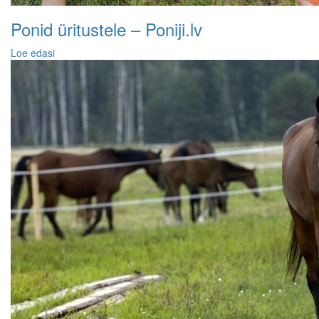
Ponid üritustele – Poniji.lv
Loe edasi