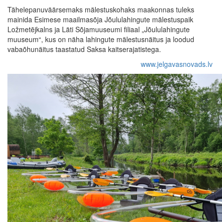
Tähelepanuväärsemaks mälestuskohaks maakonnas tuleks
mainida Esimese maailmasõja Jõululahingute mälestuspaik
Ložmetējkalns ja Läti Sõjamuuseumi filiaal „Jõululahingute
muuseum“, kus on näha lahingute mälestusnäitus ja loodud
vabaõhunäitus taastatud Saksa kaitserajatistega.
www.jelgavasnovads.lv