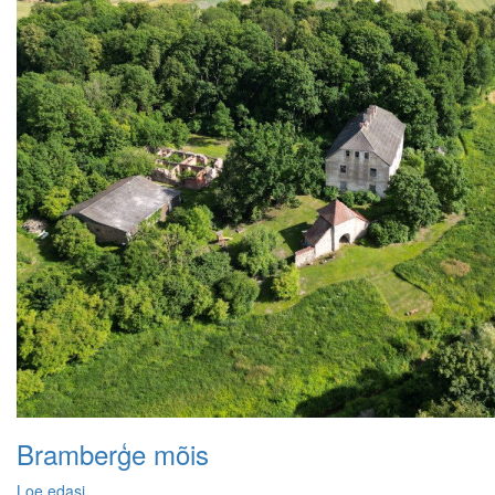
Bramberģe mõis
Loe edasi