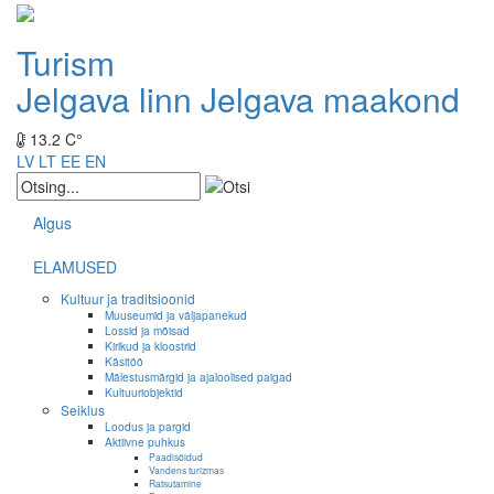
Turism
Jelgava linn
Jelgava maakond
13.2 C°
LV
LT
EE
EN
Algus
ELAMUSED
Kultuur ja traditsioonid
Muuseumid ja väljapanekud
Lossid ja mõisad
Kirikud ja kloostrid
Käsitöö
Mälestusmärgid ja ajaloolised paigad
Kultuuriobjektid
Seiklus
Loodus ja pargid
Aktiivne puhkus
Paadisõidud
Vandens turizmas
Ratsutamine