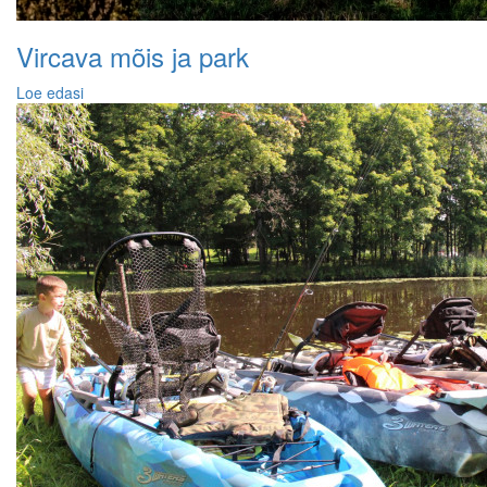
Vircava mõis ja park
Loe edasi