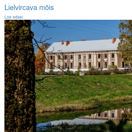
Lielvircava mõis
Loe edasi