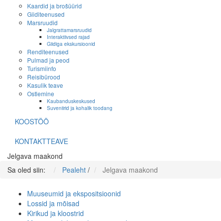
Kaardid ja brošüürid
Giiditeenused
Marsruudid
Jalgrattamarsruudid
Interaktiivsed rajad
Giidiga ekskursioonid
Renditeenused
Pulmad ja peod
Turismiinfo
Reisibürood
Kasulik teave
Ostlemine
Kaubanduskeskused
Suveniirid ja kohalik toodang
KOOSTÖÖ
KONTAKTTEAVE
Jelgava maakond
Sa oled siin:
Pealeht
/
Jelgava maakond
Muuseumid ja ekspositsioonid
Lossid ja mõisad
Kirikud ja kloostrid