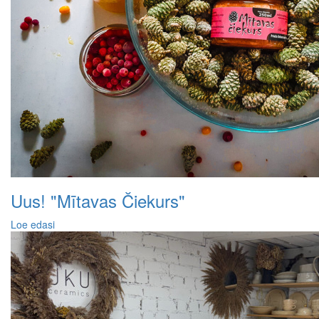
Uus! "Mītavas Čiekurs"
Loe edasi