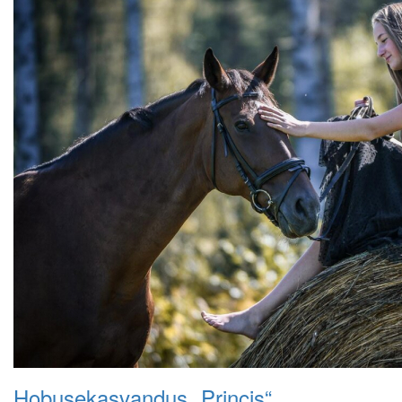
Hobusekasvandus „Princis“