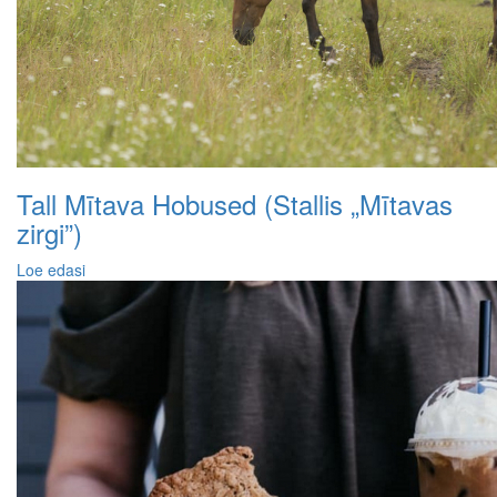
Tall Mītava Hobused (Stallis „Mītavas
zirgi”)
Loe edasi