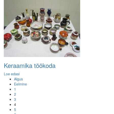
Keraamika töökoda
Loe edasi
Algus
Eelmine
1
2
3
4
5