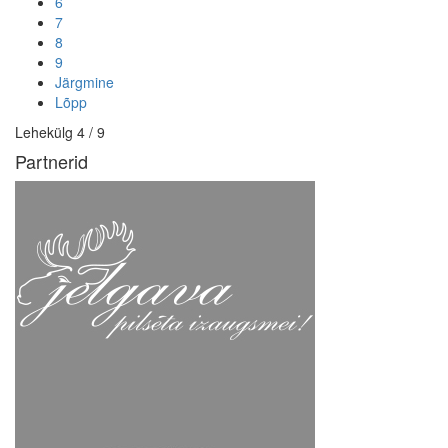
6
7
8
9
Järgmine
Lõpp
Lehekülg 4 / 9
Partnerid