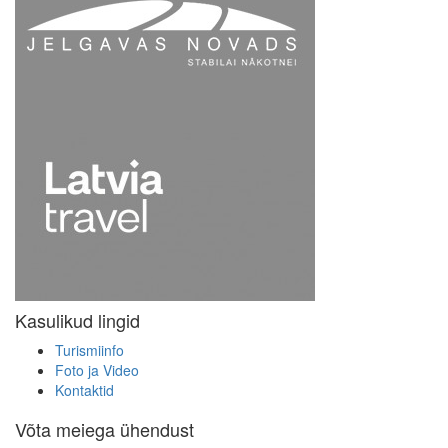
Kasulikud lingid
Turismiinfo
Foto ja Video
Kontaktid
Võta meiega ühendust