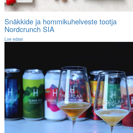
Snäkkide ja hommikuhelveste tootja
Nordcrunch SIA
Loe edasi