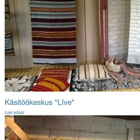
Käsitöökeskus "Līve"
Loe edasi