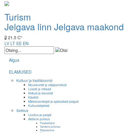
Turism
Jelgava linn
Jelgava maakond
21.5 C°
LV
LT
EE
EN
Algus
ELAMUSED
Kultuur ja traditsioonid
Muuseumid ja väljapanekud
Lossid ja mõisad
Kirikud ja kloostrid
Käsitöö
Mälestusmärgid ja ajaloolised paigad
Kultuuriobjektid
Seiklus
Loodus ja pargid
Aktiivne puhkus
Paadisõidud
Vandens turizmas
Ratsutamine