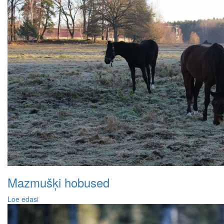
Mazmušķi hobused
Loe edasi