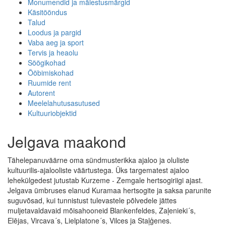
Monumendid ja mälestusmärgid
Käsitööndus
Talud
Loodus ja pargid
Vaba aeg ja sport
Tervis ja heaolu
Söögikohad
Ööbimiskohad
Ruumide rent
Autorent
Meelelahutusasutused
Kultuuriobjektid
Jelgava maakond
Tähelepanuväärne oma sündmusterikka ajaloo ja oluliste
kultuurilis-ajalooliste väärtustega. Üks targematest ajaloo
lehekülgedest jutustab Kurzeme - Zemgale hertsogiriigi ajast.
Jelgava ümbruses elanud Kuramaa hertsogite ja saksa parunite
suguvõsad, kui tunnistust tulevastele põlvedele jättes
muljetavaldavaid mõisahooneid Blankenfeldes, Zaļenieki´s,
Elējas, Vircava´s, Lielplatone´s, Vilces ja Staļģenes.