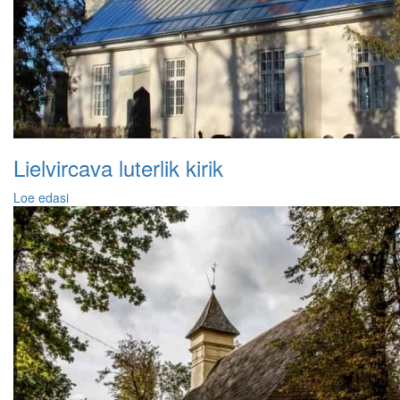
Lielvircava luterlik kirik
Loe edasi