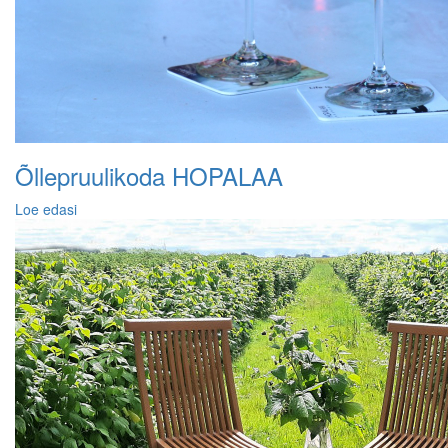
Õllepruulikoda HOPALAA
Loe edasi