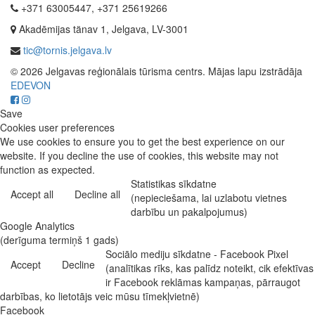
+371 63005447, +371 25619266
Akadēmijas tänav 1, Jelgava, LV-3001
tic@tornis.jelgava.lv
© 2026 Jelgavas reģionālais tūrisma centrs. Mājas lapu izstrādāja
EDEVON
Save
Cookies user preferences
We use cookies to ensure you to get the best experience on our
website. If you decline the use of cookies, this website may not
function as expected.
Statistikas sīkdatne
Accept all
Decline all
(nepieciešama, lai uzlabotu vietnes
darbību un pakalpojumus)
Google Analytics
(derīguma termiņš 1 gads)
Sociālo mediju sīkdatne - Facebook Pixel
Accept
Decline
(analītikas rīks, kas palīdz noteikt, cik efektīvas
ir Facebook reklāmas kampaņas, pārraugot
darbības, ko lietotājs veic mūsu tīmekļvietnē)
Facebook