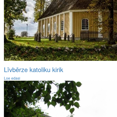
Līvbērze katoliku kirik
Loe edasi