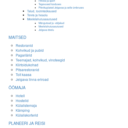
Fitness ja sport
Tegevused looduses
Piknikuplatsid Jelgavas ja selle ümbruses
Talud, tootmisüksused
Tervis ja heaolu
Meelelahutusasutused
Mängutoad ja -väljakud
Meelelahutusasutused
Jelgava ööelu
MAITSED
Restoranid
Kohvikud ja pubid
Pagariärid
Teemajad, kohvikud, vinoteegid
Kiirtoidukohad
Pitsarestoranid
Toit kaasa
Jelgava linna eriroad
ÖÖMAJA
Hotell
Hostelid
Külalistemaja
Kämping
Külaliskorterid
PLANEERI JA REISI