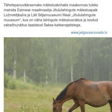
Tähelepanuväärsemaks mälestuskohaks maakonnas tuleks
mainida Esimese maailmasõja Jõululahingute mälestuspaik
Ložmetējkalns ja Läti Sõjamuuseumi filiaal „Jõululahingute
muuseum“, kus on näha lahingute mälestusnäitus ja loodud
vabaõhunäitus taastatud Saksa kaitserajatistega.
www.jelgavasnovads.lv