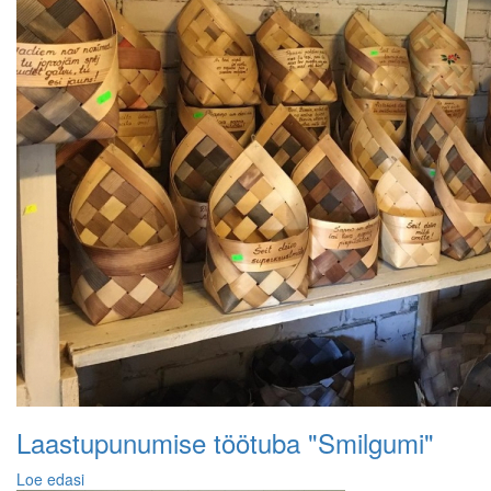
Laastupunumise töötuba "Smilgumi"
Loe edasi