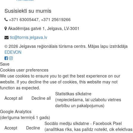
Susisiekti su mumis
+371 63005447, +371 25619266
Akadēmijas gatvė 1, Jelgava, LV-3001
tic@tornis.jelgava.lv
© 2026 Jelgavas reģionālais tūrisma centrs. Mājas lapu izstrādāja
EDEVON
Save
Cookies user preferences
We use cookies to ensure you to get the best experience on our
website. If you decline the use of cookies, this website may not
function as expected.
Statistikas sīkdatne
Accept all
Decline all
(nepieciešama, lai uzlabotu vietnes
darbību un pakalpojumus)
Google Analytics
(derīguma termiņš 1 gads)
Sociālo mediju sīkdatne - Facebook Pixel
Accept
Decline
(analītikas rīks, kas palīdz noteikt, cik efektīvas