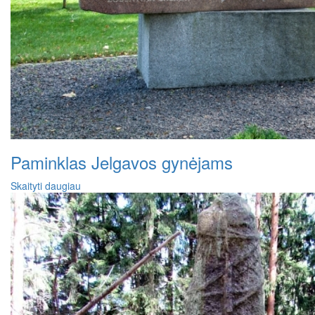
Paminklas Jelgavos gynėjams
Skaityti daugiau