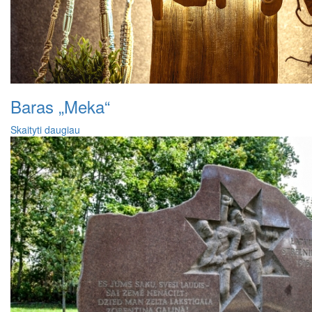
Baras „Meka“
Skaityti daugiau