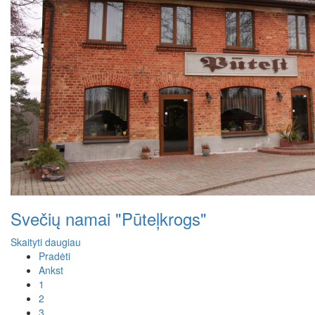
Svečių namai "Pūteļkrogs"
Skaityti daugiau
Pradėti
Ankst
1
2
3