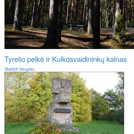
Tyrelio pelkė ir Kulkosvaidininkų kalnas
Skaityti daugiau