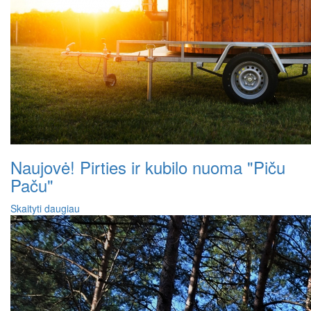
Naujovė! Pirties ir kubilo nuoma "Piču
Paču"
Skaityti daugiau