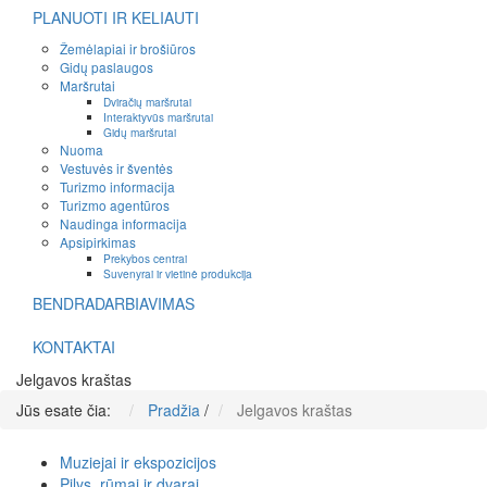
PLANUOTI IR KELIAUTI
Žemėlapiai ir brošiūros
Gidų paslaugos
Maršrutai
Dviračių maršrutai
Interaktyvūs maršrutai
Gidų maršrutai
Nuoma
Vestuvės ir šventės
Turizmo informacija
Turizmo agentūros
Naudinga informacija
Apsipirkimas
Prekybos centrai
Suvenyrai ir vietinė produkcija
BENDRADARBIAVIMAS
KONTAKTAI
Jelgavos kraštas
Jūs esate čia:
Pradžia
/
Jelgavos kraštas
Muziejai ir ekspozicijos
Pilys, rūmai ir dvarai