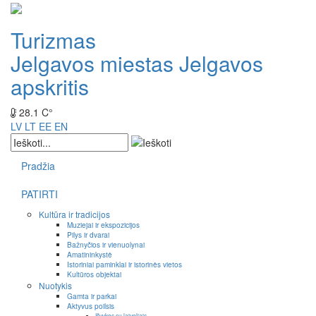
Turizmas
Jelgavos miestas
Jelgavos
apskritis
28.1 C°
LV
LT
EE
EN
Pradžia
PATIRTI
Kultūra ir tradicijos
Muziejai ir ekspozicijos
Pilys ir dvarai
Bažnyčios ir vienuolynai
Amatininkystė
Istoriniai paminklai ir istorinės vietos
Kultūros objektai
Nuotykis
Gamta ir parkai
Aktyvus poilsis
Išvykos su laiveliais