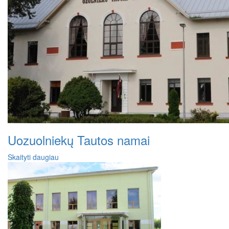
Uozuolniekų Tautos namai
Skaityti daugiau