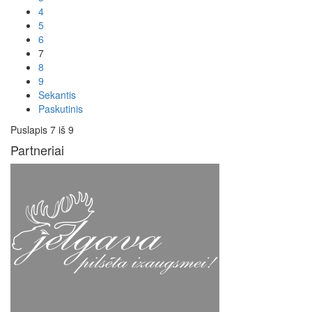
4
5
6
7
8
9
Sekantis
Paskutinis
Puslapis 7 iš 9
Partneriai