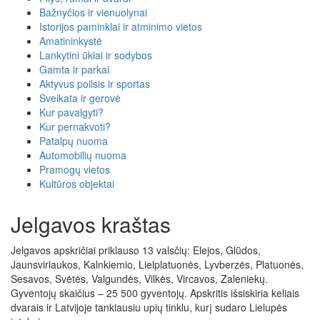
Bažnyčios ir vienuolynai
Istorijos paminklai ir atminimo vietos
Amatininkystė
Lankytini ūkiai ir sodybos
Gamta ir parkai
Aktyvus poilsis ir sportas
Sveikata ir gerovė
Kur pavalgyti?
Kur pernakvoti?
Patalpų nuoma
Automobilių nuoma
Pramogų vietos
Kultūros objektai
Jelgavos kraštas
Jelgavos apskričiai priklauso 13 valsčių: Elejos, Glūdos,
Jaunsvirlaukos, Kalnkiemio, Lielplatuonės, Lyvberzės, Platuonės,
Sesavos, Svėtės, Valgundės, Vilkės, Vircavos, Zaleniekų.
Gyventojų skaičius – 25 500 gyventojų. Apskritis išsiskiria keliais
dvarais ir Latvijoje tankiausiu upių tinklu, kurį sudaro Lielupės