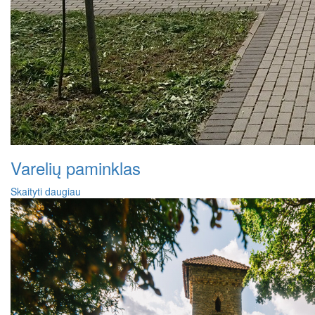
Varelių paminklas
Skaityti daugiau