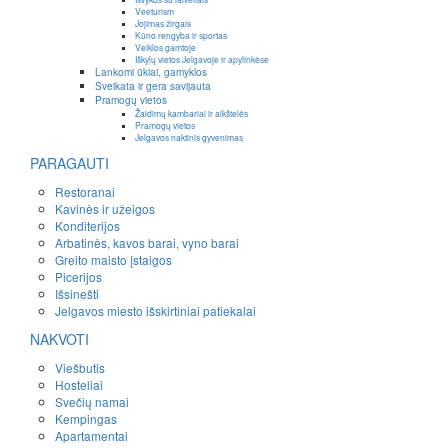
Veeturism
Jojimas žirgais
Kūno rengyba ir sportas
Veiklos gamtoje
Iškylų vietos Jelgavoje ir apylinkėse
Lankomi ūkiai, gamyklos
Sveikata ir gera savijauta
Pramogų vietos
Žaidimų kambariai ir aikštelės
Pramogų vietos
Jelgavos naktinis gyvenimas
PARAGAUTI
Restoranai
Kavinės ir užeigos
Konditerijos
Arbatinės, kavos barai, vyno barai
Greito maisto įstaigos
Picerijos
Išsinešti
Jelgavos miesto išskirtiniai patiekalai
NAKVOTI
Viešbutis
Hosteliai
Svečių namai
Kempingas
Apartamentai