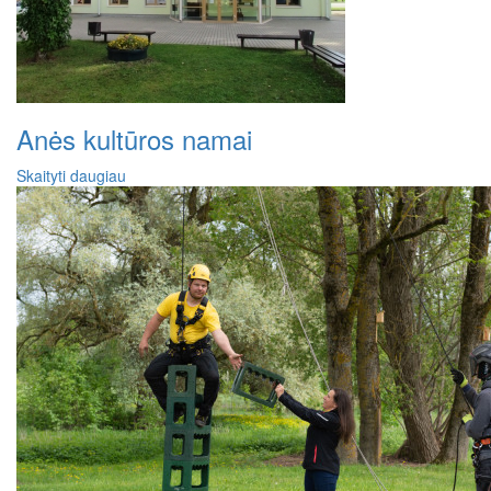
Anės kultūros namai
Skaityti daugiau