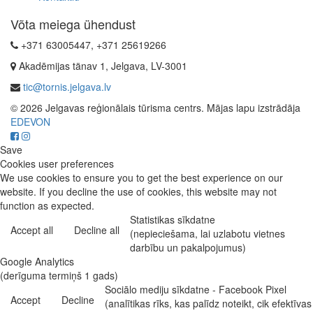
Võta meiega ühendust
+371 63005447, +371 25619266
Akadēmijas tänav 1, Jelgava, LV-3001
tic@tornis.jelgava.lv
© 2026 Jelgavas reģionālais tūrisma centrs. Mājas lapu izstrādāja
EDEVON
Save
Cookies user preferences
We use cookies to ensure you to get the best experience on our
website. If you decline the use of cookies, this website may not
function as expected.
Statistikas sīkdatne
Accept all
Decline all
(nepieciešama, lai uzlabotu vietnes
darbību un pakalpojumus)
Google Analytics
(derīguma termiņš 1 gads)
Sociālo mediju sīkdatne - Facebook Pixel
Accept
Decline
(analītikas rīks, kas palīdz noteikt, cik efektīvas