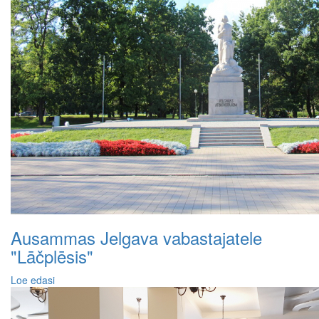
Ausammas Jelgava vabastajatele
"Lāčplēsis"
Loe edasi