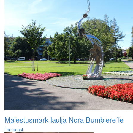
Mälestusmärk laulja Nora Bumbiere´le
Loe edasi