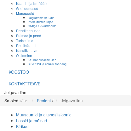
Kaardid ja brošüürid
Giiditeenused
Marsruudid
Jalgrattamarsruudid
Interaktiivsed rajad
Giidiga ekskursioonid
Renditeenused
Pulmad ja peod
Turismiinfo
Reisibürood
Kasulik teave
Ostlemine
Kaubanduskeskused
Suveniirid ja kohalik toodang
KOOSTÖÖ
KONTAKTTEAVE
Jelgava linn
Sa oled siin:
Pealeht
/
Jelgava linn
Muuseumid ja ekspositsioonid
Lossid ja mõisad
Kirikud