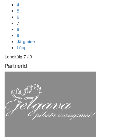
4
5
6
7
8
9
Järgmine
Lõpp
Lehekülg 7 / 9
Partnerid