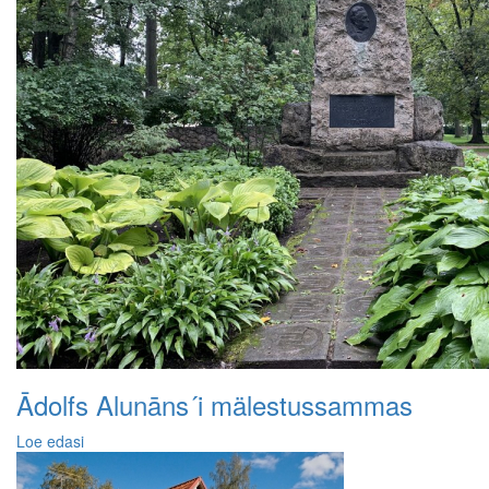
Ādolfs Alunāns´i mälestussammas
Loe edasi