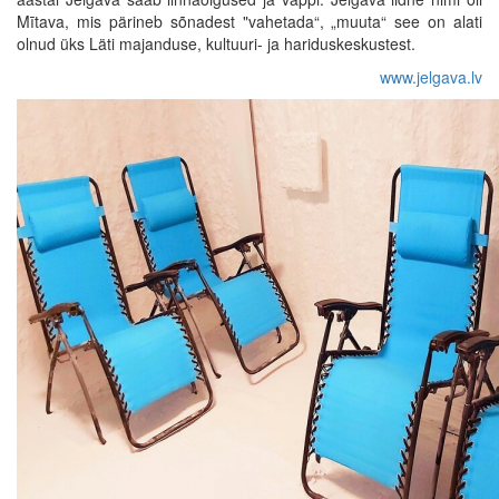
Mītava, mis pärineb sõnadest "vahetada“, „muuta“ see on alati
olnud üks Läti majanduse, kultuuri- ja hariduskeskustest.
www.jelgava.lv