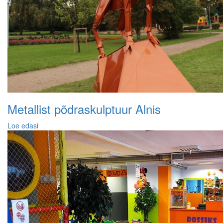
Metallist põdraskulptuur Alnis
Loe edasi