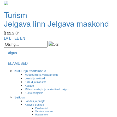
Turism
Jelgava linn
Jelgava maakond
22.2 C°
LV
LT
EE
EN
Algus
ELAMUSED
Kultuur ja traditsioonid
Muuseumid ja väljapanekud
Lossid ja mõisad
Kirikud ja kloostrid
Käsitöö
Mälestusmärgid ja ajaloolised paigad
Kultuuriobjektid
Seiklus
Loodus ja pargid
Aktiivne puhkus
Paadisõidud
Vandens turizmas
Ratsutamine