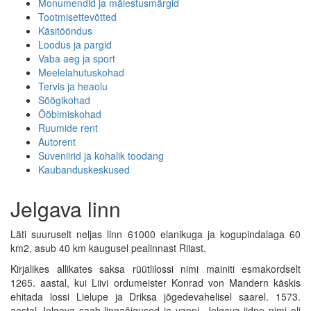
Monumendid ja mälestusmärgid
Tootmisettevõtted
Käsitööndus
Loodus ja pargid
Vaba aeg ja sport
Meelelahutuskohad
Tervis ja heaolu
Söögikohad
Ööbimiskohad
Ruumide rent
Autorent
Suveniirid ja kohalik toodang
Kaubanduskeskused
Jelgava linn
Läti suuruselt neljas linn 61000 elanikuga ja kogupindalaga 60
km2, asub 40 km kaugusel pealinnast Riiast.
Kirjalikes allikates saksa rüütlilossi nimi mainiti esmakordselt
1265. aastal, kui Liivi ordumeister Konrad von Mandern käskis
ehitada lossi Lielupe ja Driksa jõgedevahelisel saarel. 1573.
aastal Jelgava saab linnaõigused ja vappi. Jelgava iidne nimi oli