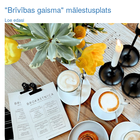
"Brīvības gaisma" mälestusplats
Loe edasi