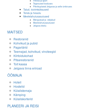
Fitness ja sport
Tegevused looduses
Piknikuplatsid Jelgavas ja selle ümbruses
Talud, tootmisüksused
Tervis ja heaolu
Meelelahutusasutused
Mängutoad ja -väljakud
Meelelahutusasutused
Jelgava ööelu
MAITSED
Restoranid
Kohvikud ja pubid
Pagariärid
Teemajad, kohvikud, vinoteegid
Kiirtoidukohad
Pitsarestoranid
Toit kaasa
Jelgava linna eriroad
ÖÖMAJA
Hotell
Hostelid
Külalistemaja
Kämping
Külaliskorterid
PLANEERI JA REISI