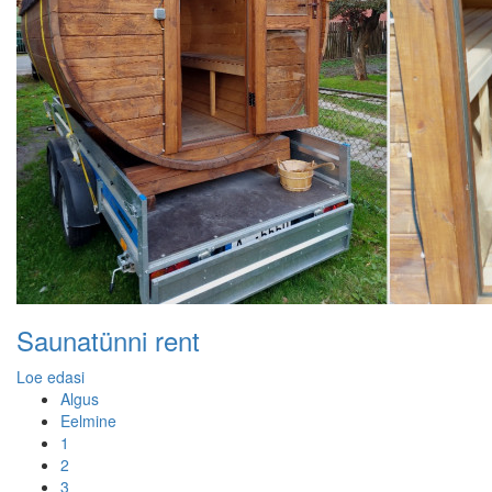
Saunatünni rent
Loe edasi
Algus
Eelmine
1
2
3