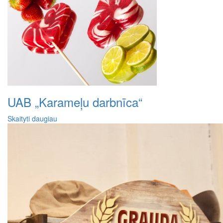
UAB „Karameļu darbnīca“
Skaityti daugiau