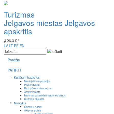
Turizmas
Jelgavos miestas
Jelgavos
apskritis
26.3 C°
LV
LT
EE
EN
Pradžia
PATIRTI
Kultūra ir tradicijos
Muziejai ir ekspozicijos
Pilys ir dvarai
Bažnyčios ir vienuolynai
Amatininkystė
Istoriniai paminklai ir istorinės vietos
Kultūros objektai
Nuotykis
Gamta ir parkai
Aktyvus poilsis
Išvykos su laiveliais