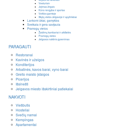
Veeturism
Jojimas žirgais
Kūno rengyba ir sportas
Veiklos gamtoje
Iškylų vietos Jelgavoje ir apylinkėse
Lankomi ūkiai, gamyklos
Sveikata ir gera savijauta
Pramogų vietos
Žaidimų kambariai ir aikštelės
Pramogų vietos
Jelgavos naktinis gyvenimas
PARAGAUTI
Restoranai
Kavinės ir užeigos
Konditerijos
Arbatinės, kavos barai, vyno barai
Greito maisto įstaigos
Picerijos
Išsinešti
Jelgavos miesto išskirtiniai patiekalai
NAKVOTI
Viešbutis
Hosteliai
Svečių namai
Kempingas
Apartamentai