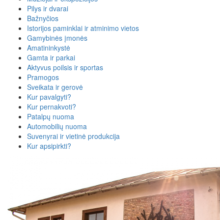
Pilys ir dvarai
Bažnyčios
Istorijos paminklai ir atminimo vietos
Gamybinės įmonės
Amatininkystė
Gamta ir parkai
Aktyvus poilsis ir sportas
Pramogos
Sveikata ir gerovė
Kur pavalgyti?
Kur pernakvoti?
Patalpų nuoma
Automobilių nuoma
Suvenyrai ir vietinė produkcija
Kur apsipirkti?