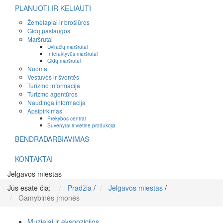
PLANUOTI IR KELIAUTI
Žemėlapiai ir brošiūros
Gidų paslaugos
Maršrutai
Dviračių maršrutai
Interaktyvūs maršrutai
Gidų maršrutai
Nuoma
Vestuvės ir šventės
Turizmo informacija
Turizmo agentūros
Naudinga informacija
Apsipirkimas
Prekybos centrai
Suvenyrai ir vietinė produkcija
BENDRADARBIAVIMAS
KONTAKTAI
Jelgavos miestas
Jūs esate čia:
Pradžia
/
Jelgavos miestas
/
Gamybinės įmonės
Muziejai ir ekspozicijos