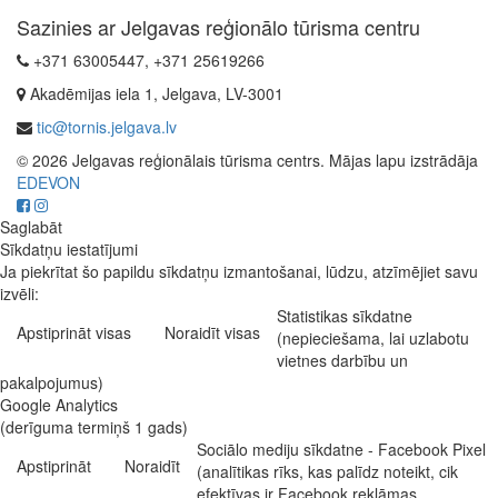
Sazinies ar Jelgavas reģionālo tūrisma centru
+371 63005447, +371 25619266
Akadēmijas iela 1, Jelgava, LV-3001
tic@tornis.jelgava.lv
© 2026 Jelgavas reģionālais tūrisma centrs. Mājas lapu izstrādāja
EDEVON
Saglabāt
Sīkdatņu iestatījumi
Ja piekrītat šo papildu sīkdatņu izmantošanai, lūdzu, atzīmējiet savu
izvēli:
Statistikas sīkdatne
Apstiprināt visas
Noraidīt visas
(nepieciešama, lai uzlabotu
vietnes darbību un
pakalpojumus)
Google Analytics
(derīguma termiņš 1 gads)
Sociālo mediju sīkdatne - Facebook Pixel
Apstiprināt
Noraidīt
(analītikas rīks, kas palīdz noteikt, cik
efektīvas ir Facebook reklāmas