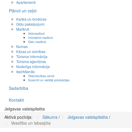
Apartamenti
Plānot un ceļot
Kartes un brošūras
Gidu pakalpojumi
Maršruti
Velomaršruti
Interaktīvi maršruti
Gidu maršruti
Nomas
Kāzas un svinības
Tūrisma informācija
Tūrisma aģentūras
Noderīga informācija
Iepirkšanās
Tirdzniecības centri
Suvenīri un vietējā produkcijas
Sadarbība
Kontakti
Jelgavas valstspilsēta
Aktīvā pozīcija:
Sākums
/
Jelgavas valstspilsēta
/
Veselība un labsajūta