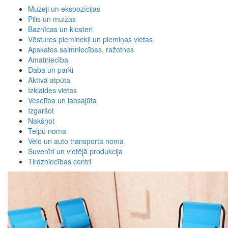
Muzeji un ekspozīcijas
Pilis un muižas
Baznīcas un klosteri
Vēstures pieminekļi un piemiņas vietas
Apskates saimniecības, ražotnes
Amatniecība
Daba un parki
Aktīvā atpūta
Izklaides vietas
Veselība un labsajūta
Izgaršot
Nakšņot
Telpu noma
Velo un auto transporta noma
Suvenīri un vietējā produkcija
Tirdzniecības centri