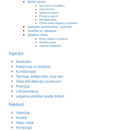
Aktīvā atpūta
Izbraucieni ar kuģīšiem
Ūdens tūrisms
Izjādes ar zirgiem
Fitness un sports
Aktivitātes dabā
Piknika vietas Jelgavā un apkārtnē
Apskates saimniecības, ražotnes
Veselība un labsajūta
Izklaides vietas
Rotaļu istabas un laukumi
Izklaides vietas
Jelgavas naktsdzīve
Izgaršot
Restorāni
Kafejnīcas un krodziņi
Konditorejas
Tējnīcas, kafijas bāri, vīna bāri
Ātrās ēdināšanas uzņēmumi
Picērijas
Līdzņemšanai
Jelgavas pilsētas īpašie ēdieni
Nakšņot
Viesnīca
Hosteļi
Viesu māja
Kempings