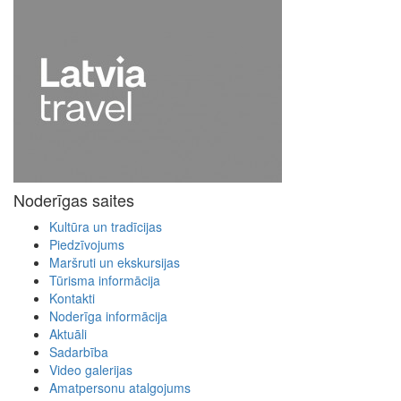
Noderīgas saites
Kultūra un tradīcijas
Piedzīvojums
Maršruti un ekskursijas
Tūrisma informācija
Kontakti
Noderīga informācija
Aktuāli
Sadarbība
Video galerijas
Amatpersonu atalgojums