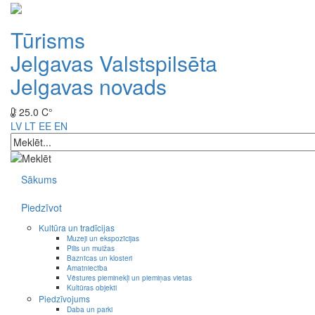
Tūrisms
Jelgavas Valstspilsēta
Jelgavas novads
25.0 C°
LV
LT
EE
EN
Sākums
Piedzīvot
Kultūra un tradīcijas
Muzeji un ekspozīcijas
Pilis un muižas
Baznīcas un klosteri
Amatniecība
Vēstures pieminekļi un piemiņas vietas
Kultūras objekti
Piedzīvojums
Daba un parki