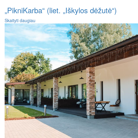
„PikniKarba“ (liet. „Iškylos dėžutė“)
Skaityti daugiau