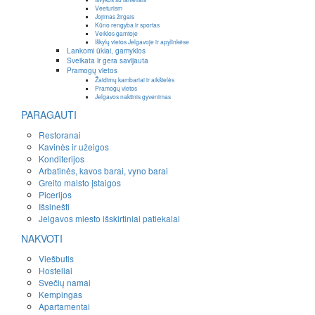
Veeturism
Jojimas žirgais
Kūno rengyba ir sportas
Veiklos gamtoje
Iškylų vietos Jelgavoje ir apylinkėse
Lankomi ūkiai, gamyklos
Sveikata ir gera savijauta
Pramogų vietos
Žaidimų kambariai ir aikštelės
Pramogų vietos
Jelgavos naktinis gyvenimas
PARAGAUTI
Restoranai
Kavinės ir užeigos
Konditerijos
Arbatinės, kavos barai, vyno barai
Greito maisto įstaigos
Picerijos
Išsinešti
Jelgavos miesto išskirtiniai patiekalai
NAKVOTI
Viešbutis
Hosteliai
Svečių namai
Kempingas
Apartamentai