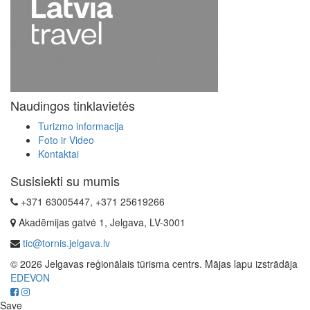
Naudingos tinklavietės
Turizmo informacija
Foto ir Video
Kontaktai
Susisiekti su mumis
+371 63005447, +371 25619266
Akadēmijas gatvė 1, Jelgava, LV-3001
tic@tornis.jelgava.lv
© 2026 Jelgavas reģionālais tūrisma centrs. Mājas lapu izstrādāja
EDEVON
Save