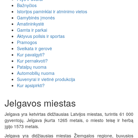
Bažnyčios
Istorijos paminklai ir atminimo vietos
Gamybinės įmonės
Amatininkystė
Gamta ir parkai
Aktyvus poilsis ir sportas
Pramogos
Sveikata ir gerovė
Kur pavalgyti?
Kur pernakvoti?
Patalpų nuoma
Automobilių nuoma
Suvenyrai ir vietinė produkcija
Kur apsipirkti?
Jelgavos miestas
Jelgava yra ketvirtas didžiausias Latvijos miestas, turintis 61 000
gyventojų. Jelgava įkurta 1265 metais, o miesto teisę ir herbą
įgijo 1573 metais.
Jelgava yra didžiausias miestas Žiemgalos regione, buvusios