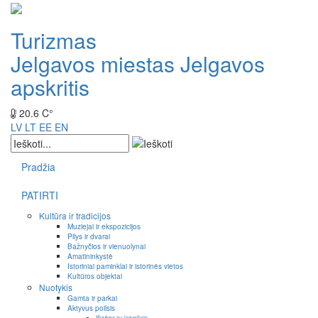
Turizmas
Jelgavos miestas
Jelgavos
apskritis
20.6 C°
LV
LT
EE
EN
Pradžia
PATIRTI
Kultūra ir tradicijos
Muziejai ir ekspozicijos
Pilys ir dvarai
Bažnyčios ir vienuolynai
Amatininkystė
Istoriniai paminklai ir istorinės vietos
Kultūros objektai
Nuotykis
Gamta ir parkai
Aktyvus poilsis
Išvykos su laiveliais