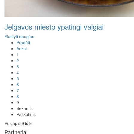
Jelgavos miesto ypatingi valgiai
Skaityti daugiau
Pradėti
Ankst
1
2
3
4
5
6
7
8
9
Sekantis
Paskutinis
Puslapis 9 iš 9
Partneriai