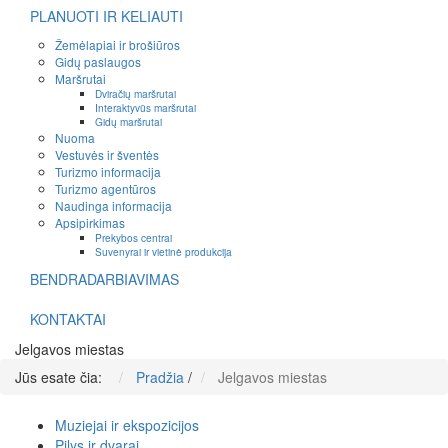
PLANUOTI IR KELIAUTI
Žemėlapiai ir brošiūros
Gidų paslaugos
Maršrutai
Dviračių maršrutai
Interaktyvūs maršrutai
Gidų maršrutai
Nuoma
Vestuvės ir šventės
Turizmo informacija
Turizmo agentūros
Naudinga informacija
Apsipirkimas
Prekybos centrai
Suvenyrai ir vietinė produkcija
BENDRADARBIAVIMAS
KONTAKTAI
Jelgavos miestas
Jūs esate čia:
Pradžia
/
Jelgavos miestas
Muziejai ir ekspozicijos
Pilys ir dvarai