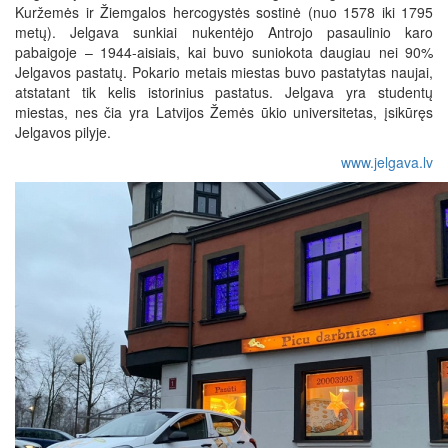
Kuržemės ir Žiemgalos hercogystės sostinė (nuo 1578 iki 1795
metų). Jelgava sunkiai nukentėjo Antrojo pasaulinio karo
pabaigoje – 1944-aisiais, kai buvo suniokota daugiau nei 90%
Jelgavos pastatų. Pokario metais miestas buvo pastatytas naujai,
atstatant tik kelis istorinius pastatus. Jelgava yra studentų
miestas, nes čia yra Latvijos Žemės ūkio universitetas, įsikūręs
Jelgavos pilyje.
www.jelgava.lv