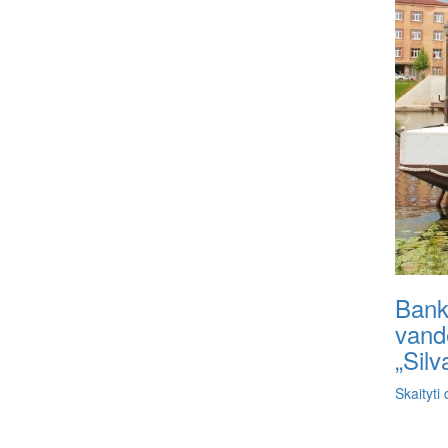
Bank
vand
„Silv
Skaityti