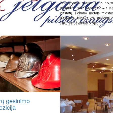
hercogystės sostinė (nuo 1578
pasaulinio karo pabaigoje – 1944
pastatų. Pokario metais miestas 
pastatus. Jelgava yra studentų m
įsikūręs Jelgavos pilyje.
rų gesinimo
zicija