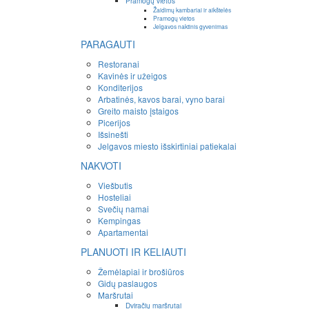
Pramogų vietos
Žaidimų kambariai ir aikštelės
Pramogų vietos
Jelgavos naktinis gyvenimas
PARAGAUTI
Restoranai
Kavinės ir užeigos
Konditerijos
Arbatinės, kavos barai, vyno barai
Greito maisto įstaigos
Picerijos
Išsinešti
Jelgavos miesto išskirtiniai patiekalai
NAKVOTI
Viešbutis
Hosteliai
Svečių namai
Kempingas
Apartamentai
PLANUOTI IR KELIAUTI
Žemėlapiai ir brošiūros
Gidų paslaugos
Maršrutai
Dviračių maršrutai