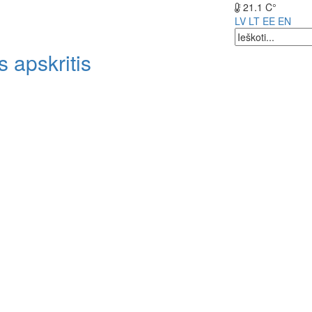
21.1 C°
LV
LT
EE
EN
 apskritis