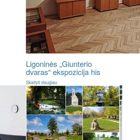
Ligoninės „Giunterio
dvaras“ ekspozicija his
Skaityti daugiau