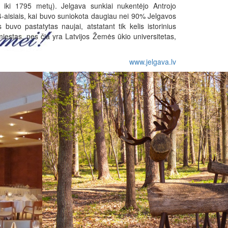
 iki 1795 metų). Jelgava sunkiai nukentėjo Antrojo
-aisiais, kai buvo suniokota daugiau nei 90% Jelgavos
buvo pastatytas naujai, atstatant tik kelis istorinius
iestas, nes čia yra Latvijos Žemės ūkio universitetas,
www.jelgava.lv