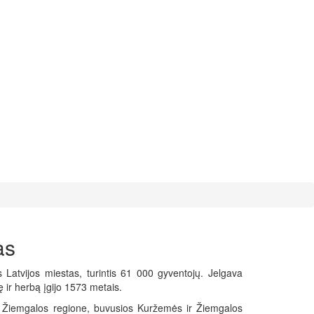
as
s Latvijos miestas, turintis 61 000 gyventojų. Jelgava
ę ir herbą įgijo 1573 metais.
s Žiemgalos regione, buvusios Kuržemės ir Žiemgalos