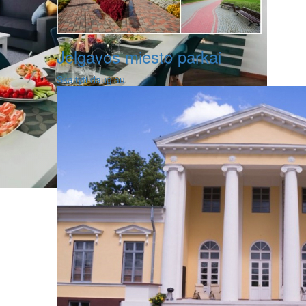
Jelgavos miesto parkai
Skaityti daugiau