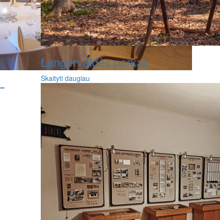
Langervaldės parkas
Skaityti daugiau
–