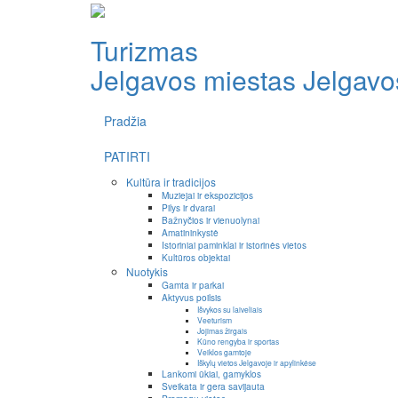
Turizmas
Jelgavos miestas
Jelgavos
Pradžia
PATIRTI
Kultūra ir tradicijos
Muziejai ir ekspozicijos
Pilys ir dvarai
Bažnyčios ir vienuolynai
Amatininkystė
Istoriniai paminklai ir istorinės vietos
Kultūros objektai
Nuotykis
Gamta ir parkai
Aktyvus poilsis
Išvykos su laiveliais
Veeturism
Jojimas žirgais
Kūno rengyba ir sportas
Veiklos gamtoje
Iškylų vietos Jelgavoje ir apylinkėse
Lankomi ūkiai, gamyklos
Sveikata ir gera savijauta