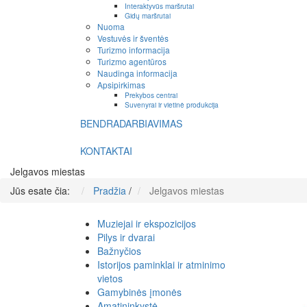
Interaktyvūs maršrutai
Gidų maršrutai
Nuoma
Vestuvės ir šventės
Turizmo informacija
Turizmo agentūros
Naudinga informacija
Apsipirkimas
Prekybos centrai
Suvenyrai ir vietinė produkcija
BENDRADARBIAVIMAS
KONTAKTAI
Jelgavos miestas
Jūs esate čia:
Pradžia
/
Jelgavos miestas
Muziejai ir ekspozicijos
Pilys ir dvarai
Bažnyčios
Istorijos paminklai ir atminimo
vietos
Gamybinės įmonės
Amatininkystė