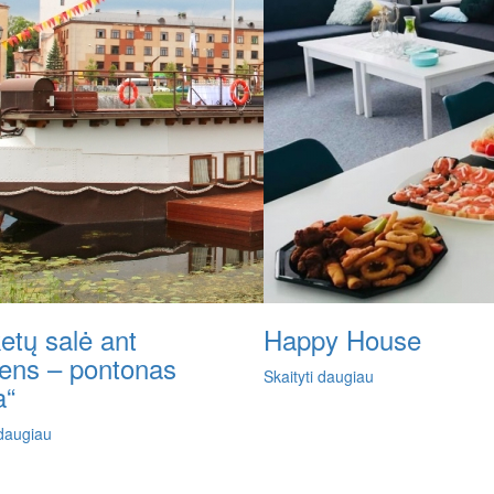
etų salė ant
Happy House
ens – pontonas
Skaityti daugiau
a“
 daugiau