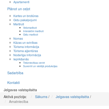
Apartamenti
Plānot un ceļot
Kartes un brošūras
Gidu pakalpojumi
Maršruti
Velomaršruti
Interaktīvi maršruti
Gidu maršruti
Nomas
Kāzas un svinības
Tūrisma informācija
Tūrisma aģentūras
Noderīga informācija
Iepirkšanās
Tirdzniecības centri
Suvenīri un vietējā produkcijas
Sadarbība
Kontakti
Jelgavas valstspilsēta
Aktīvā pozīcija:
Sākums
/
Jelgavas valstspilsēta
/
Amatniecība