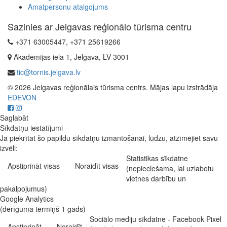
Amatpersonu atalgojums
Sazinies ar Jelgavas reģionālo tūrisma centru
+371 63005447, +371 25619266
Akadēmijas iela 1, Jelgava, LV-3001
tic@tornis.jelgava.lv
© 2026 Jelgavas reģionālais tūrisma centrs. Mājas lapu izstrādāja
EDEVON
Saglabāt
Sīkdatņu iestatījumi
Ja piekrītat šo papildu sīkdatņu izmantošanai, lūdzu, atzīmējiet savu
izvēli:
Statistikas sīkdatne
Apstiprināt visas
Noraidīt visas
(nepieciešama, lai uzlabotu
vietnes darbību un
pakalpojumus)
Google Analytics
(derīguma termiņš 1 gads)
Sociālo mediju sīkdatne - Facebook Pixel
Apstiprināt
Noraidīt