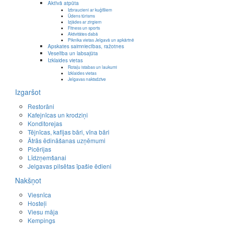
Aktīvā atpūta
Izbraucieni ar kuģīšiem
Ūdens tūrisms
Izjādes ar zirgiem
Fitness un sports
Aktivitātes dabā
Piknika vietas Jelgavā un apkārtnē
Apskates saimniecības, ražotnes
Veselība un labsajūta
Izklaides vietas
Rotaļu istabas un laukumi
Izklaides vietas
Jelgavas naktsdzīve
Izgaršot
Restorāni
Kafejnīcas un krodziņi
Konditorejas
Tējnīcas, kafijas bāri, vīna bāri
Ātrās ēdināšanas uzņēmumi
Picērijas
Līdzņemšanai
Jelgavas pilsētas īpašie ēdieni
Nakšņot
Viesnīca
Hosteļi
Viesu māja
Kempings