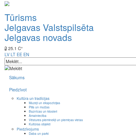
Tūrisms
Jelgavas Valstspilsēta
Jelgavas novads
25.1 C°
LV
LT
EE
EN
Sākums
Piedzīvot
Kultūra un tradīcijas
Muzeji un ekspozīcijas
Pilis un muižas
Baznīcas un klosteri
Amatniecība
Vēstures pieminekļi un piemiņas vietas
Kultūras objekti
Piedzīvojums
Daba un parki