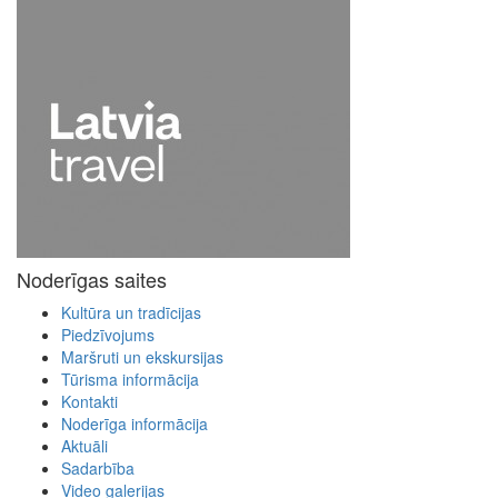
Noderīgas saites
Kultūra un tradīcijas
Piedzīvojums
Maršruti un ekskursijas
Tūrisma informācija
Kontakti
Noderīga informācija
Aktuāli
Sadarbība
Video galerijas