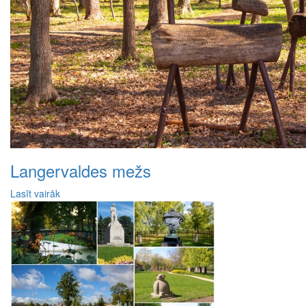
Langervaldes mežs
Lasīt vairāk