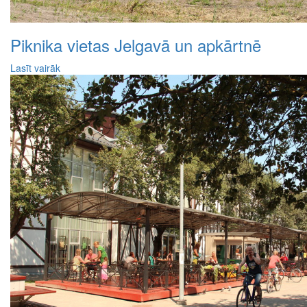
Piknika vietas Jelgavā un apkārtnē
Lasīt vairāk