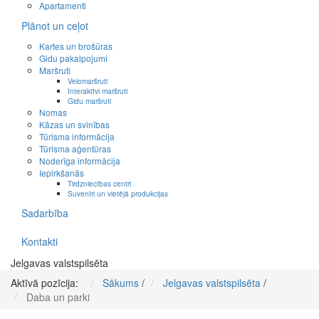
Apartamenti
Plānot un ceļot
Kartes un brošūras
Gidu pakalpojumi
Maršruti
Velomaršruti
Interaktīvi maršruti
Gidu maršruti
Nomas
Kāzas un svinības
Tūrisma informācija
Tūrisma aģentūras
Noderīga informācija
Iepirkšanās
Tirdzniecības centri
Suvenīri un vietējā produkcijas
Sadarbība
Kontakti
Jelgavas valstspilsēta
Aktīvā pozīcija:
Sākums
/
Jelgavas valstspilsēta
/
Daba un parki