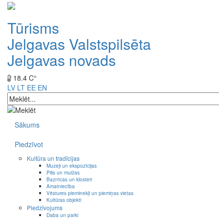
Tūrisms
Jelgavas Valstspilsēta
Jelgavas novads
18.4 C°
LV
LT
EE
EN
Sākums
Piedzīvot
Kultūra un tradīcijas
Muzeji un ekspozīcijas
Pilis un muižas
Baznīcas un klosteri
Amatniecība
Vēstures pieminekļi un piemiņas vietas
Kultūras objekti
Piedzīvojums
Daba un parki