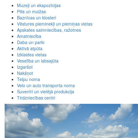
Muzeji un ekspozīcijas
Pilis un muižas
Baznīcas un klosteri
Vēstures pieminekļi un piemiņas vietas
Apskates saimniecības, ražotnes
Amatniecība
Daba un parki
Aktīvā atpūta
Izklaides vietas
Veselība un labsajūta
Izgaršot
Nakšņot
Telpu noma
Velo un auto transporta noma
Suvenīri un vietējā produkcija
Tirdzniecības centri