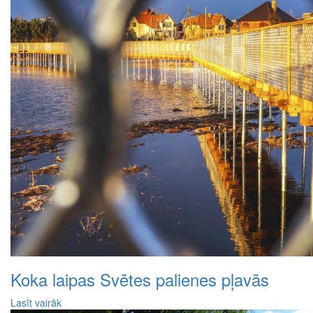
Koka laipas Svētes palienes pļavās
Lasīt vairāk