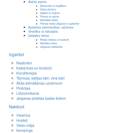
Aktīvā atpūta
Izbraucieni ar kuģīšiem
Ūdens tūrisms
Izjādes ar zirgiem
Fitness un sports
Aktivitātes dabā
Piknika vietas Jelgavā un apkārtnē
Apskates saimniecības, ražotnes
Veselība un labsajūta
Izklaides vietas
Rotaļu istabas un laukumi
Izklaides vietas
Jelgavas naktsdzīve
Izgaršot
Restorāni
Kafejnīcas un krodziņi
Konditorejas
Tējnīcas, kafijas bāri, vīna bāri
Ātrās ēdināšanas uzņēmumi
Picērijas
Līdzņemšanai
Jelgavas pilsētas īpašie ēdieni
Nakšņot
Viesnīca
Hosteļi
Viesu māja
Kempings