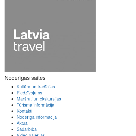
Noderīgas saites
Kultūra un tradīcijas
Piedzīvojums
Maršruti un ekskursijas
Tūrisma informācija
Kontakti
Noderīga informācija
Aktuāli
Sadarbība
Video galerijas