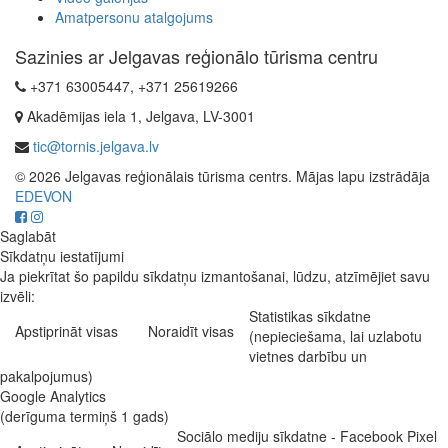
Amatpersonu atalgojums
Sazinies ar Jelgavas reģionālo tūrisma centru
+371 63005447, +371 25619266
Akadēmijas iela 1, Jelgava, LV-3001
tic@tornis.jelgava.lv
© 2026 Jelgavas reģionālais tūrisma centrs. Mājas lapu izstrādāja
EDEVON
Saglabāt
Sīkdatņu iestatījumi
Ja piekrītat šo papildu sīkdatņu izmantošanai, lūdzu, atzīmējiet savu
izvēli:
Statistikas sīkdatne
Apstiprināt visas
Noraidīt visas
(nepieciešama, lai uzlabotu
vietnes darbību un
pakalpojumus)
Google Analytics
(derīguma termiņš 1 gads)
Sociālo mediju sīkdatne - Facebook Pixel