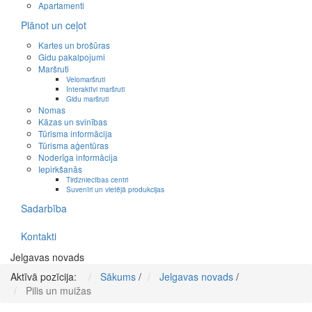
Apartamenti
Plānot un ceļot
Kartes un brošūras
Gidu pakalpojumi
Maršruti
Velomaršruti
Interaktīvi maršruti
Gidu maršruti
Nomas
Kāzas un svinības
Tūrisma informācija
Tūrisma aģentūras
Noderīga informācija
Iepirkšanās
Tirdzniecības centri
Suvenīri un vietējā produkcijas
Sadarbība
Kontakti
Jelgavas novads
Aktīvā pozīcija:
Sākums
/
Jelgavas novads
/
Pilis un muižas