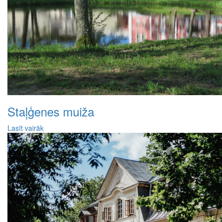
Staļģenes muiža
Lasīt vairāk