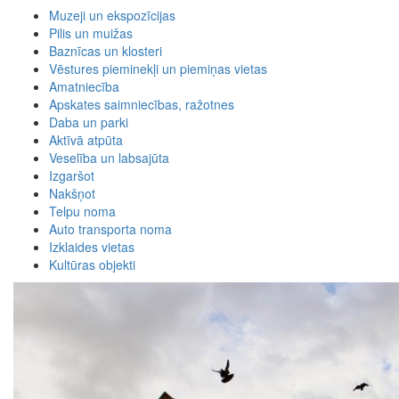
Muzeji un ekspozīcijas
Pilis un muižas
Baznīcas un klosteri
Vēstures pieminekļi un piemiņas vietas
Amatniecība
Apskates saimniecības, ražotnes
Daba un parki
Aktīvā atpūta
Veselība un labsajūta
Izgaršot
Nakšņot
Telpu noma
Auto transporta noma
Izklaides vietas
Kultūras objekti