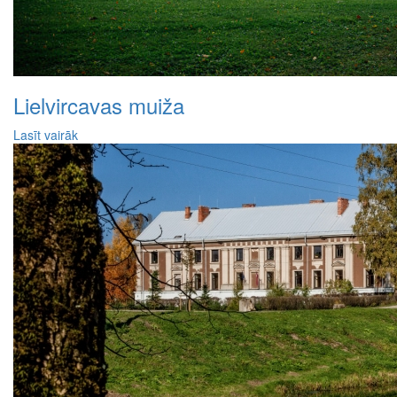
Lielvircavas muiža
Lasīt vairāk