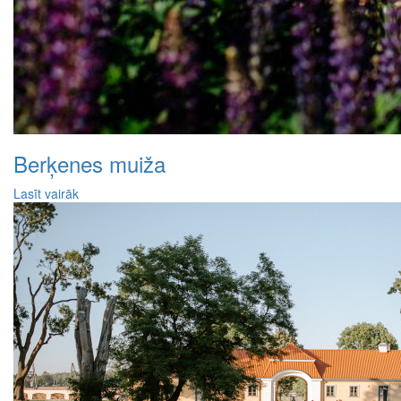
Berķenes muiža
Lasīt vairāk