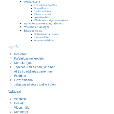
Aktīvā atpūta
Izbraucieni ar kuģīšiem
Ūdens tūrisms
Izjādes ar zirgiem
Fitness un sports
Aktivitātes dabā
Piknika vietas Jelgavā un apkārtnē
Apskates saimniecības, ražotnes
Veselība un labsajūta
Izklaides vietas
Rotaļu istabas un laukumi
Izklaides vietas
Jelgavas naktsdzīve
Izgaršot
Restorāni
Kafejnīcas un krodziņi
Konditorejas
Tējnīcas, kafijas bāri, vīna bāri
Ātrās ēdināšanas uzņēmumi
Picērijas
Līdzņemšanai
Jelgavas pilsētas īpašie ēdieni
Nakšņot
Viesnīca
Hosteļi
Viesu māja
Kempings