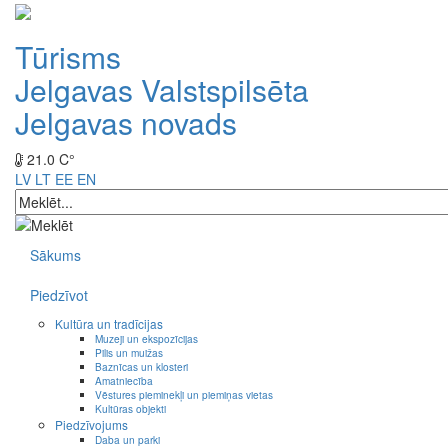
Tūrisms
Jelgavas Valstspilsēta
Jelgavas novads
21.0 C°
LV
LT
EE
EN
Sākums
Piedzīvot
Kultūra un tradīcijas
Muzeji un ekspozīcijas
Pilis un muižas
Baznīcas un klosteri
Amatniecība
Vēstures pieminekļi un piemiņas vietas
Kultūras objekti
Piedzīvojums
Daba un parki