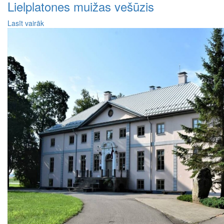
Lielplatones muižas vešūzis
Lasīt vairāk