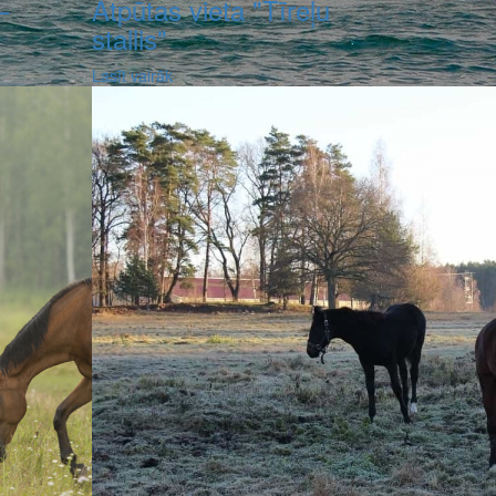
–
Atpūtas vieta "Tīreļu
stallis"
Lasīt vairāk