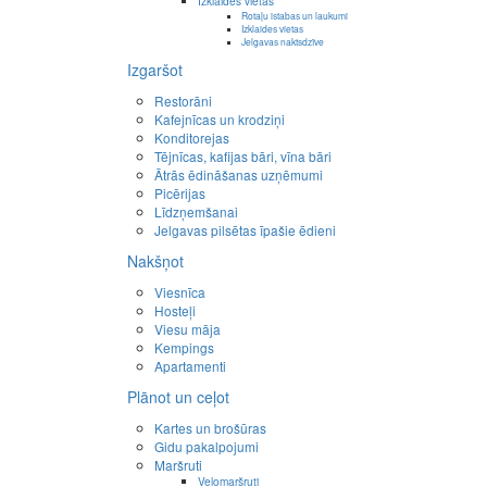
Izklaides vietas
Rotaļu istabas un laukumi
Izklaides vietas
Jelgavas naktsdzīve
Izgaršot
Restorāni
Kafejnīcas un krodziņi
Konditorejas
Tējnīcas, kafijas bāri, vīna bāri
Ātrās ēdināšanas uzņēmumi
Picērijas
Līdzņemšanai
Jelgavas pilsētas īpašie ēdieni
Nakšņot
Viesnīca
Hosteļi
Viesu māja
Kempings
Apartamenti
Plānot un ceļot
Kartes un brošūras
Gidu pakalpojumi
Maršruti
Velomaršruti