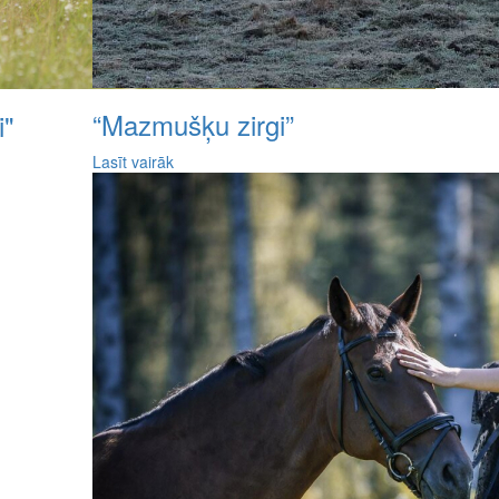
“Mazmušķu zirgi”
i"
Lasīt vairāk