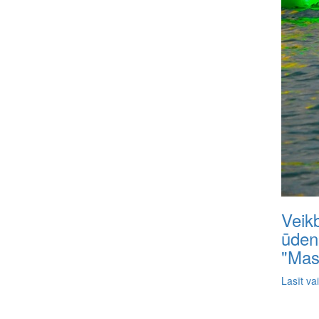
Veik
ūden
"Mas
Lasīt va