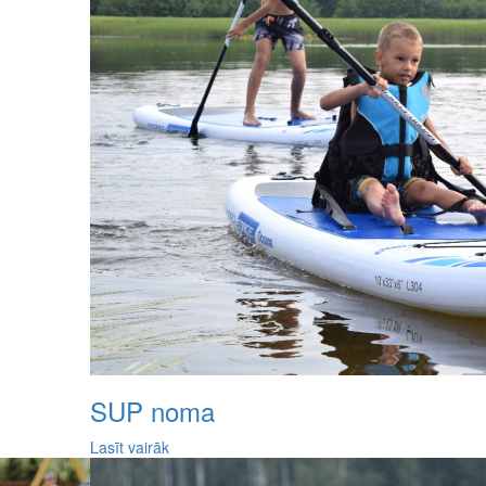
SUP noma
Lasīt vairāk