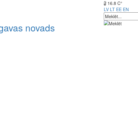
16.8 C°
LV
LT
EE
EN
lgavas novads