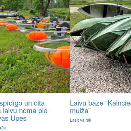
spīdīgo un cita
Laivu bāze “Kalnci
a laivu noma pie
muiža”
vas Upes
Lasīt vairāk
irāk