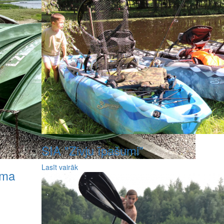
SIA "Zivju īpašumi"
Lasīt vairāk
ema