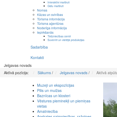
Interaktīvi maršruti
Gidu maršruti
Nomas
Kāzas un svinības
Tūrisma informācija
Tūrisma aģentūras
Noderīga informācija
Iepirkšanās
Tirdzniecības centri
Suvenīri un vietējā produkcijas
Sadarbība
Kontakti
Jelgavas novads
Aktīvā pozīcija:
Sākums
/
Jelgavas novads
/
Aktīvā atpūt
Muzeji un ekspozīcijas
Pilis un muižas
Baznīcas un klosteri
Vēstures pieminekļi un piemiņas
vietas
Amatniecība
Apskates saimniecības, ražotnes