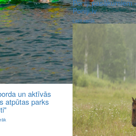
Poniji pasākumiem 
Poniji.lv
Lasīt vairāk
borda un aktīvās
s atpūtas parks
ti"
irāk