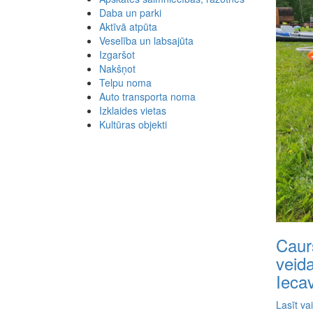
Daba un parki
Aktīvā atpūta
Veselība un labsajūta
Izgaršot
Nakšņot
Telpu noma
Auto transporta noma
Izklaides vietas
Kultūras objekti
Caur
veid
Ieca
Lasīt va