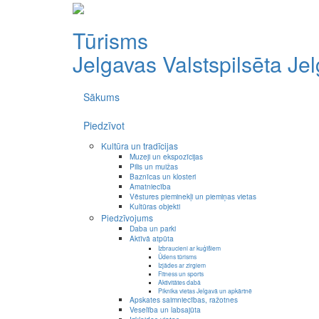
Tūrisms
Jelgavas Valstspilsēta
Je
Sākums
Piedzīvot
Kultūra un tradīcijas
Muzeji un ekspozīcijas
Pilis un muižas
Baznīcas un klosteri
Amatniecība
Vēstures pieminekļi un piemiņas vietas
Kultūras objekti
Piedzīvojums
Daba un parki
Aktīvā atpūta
Izbraucieni ar kuģīšiem
Ūdens tūrisms
Izjādes ar zirgiem
Fitness un sports
Aktivitātes dabā
Piknika vietas Jelgavā un apkārtnē
Apskates saimniecības, ražotnes
Veselība un labsajūta