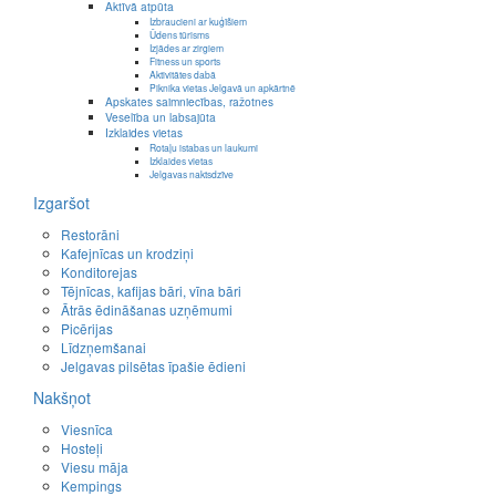
Aktīvā atpūta
Izbraucieni ar kuģīšiem
Ūdens tūrisms
Izjādes ar zirgiem
Fitness un sports
Aktivitātes dabā
Piknika vietas Jelgavā un apkārtnē
Apskates saimniecības, ražotnes
Veselība un labsajūta
Izklaides vietas
Rotaļu istabas un laukumi
Izklaides vietas
Jelgavas naktsdzīve
Izgaršot
Restorāni
Kafejnīcas un krodziņi
Konditorejas
Tējnīcas, kafijas bāri, vīna bāri
Ātrās ēdināšanas uzņēmumi
Picērijas
Līdzņemšanai
Jelgavas pilsētas īpašie ēdieni
Nakšņot
Viesnīca
Hosteļi
Viesu māja
Kempings