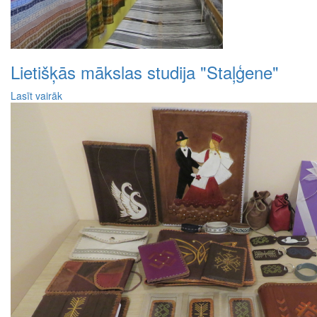
Lietišķās mākslas studija "Staļģene"
Lasīt vairāk