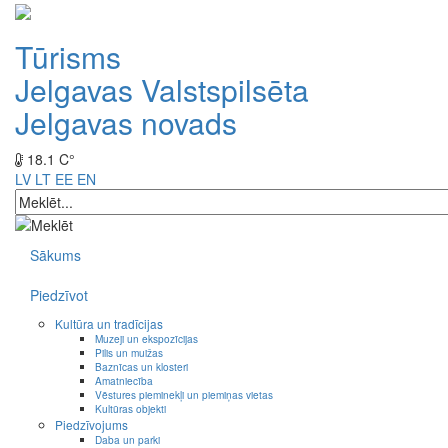
Tūrisms
Jelgavas Valstspilsēta
Jelgavas novads
18.1 C°
LV
LT
EE
EN
Sākums
Piedzīvot
Kultūra un tradīcijas
Muzeji un ekspozīcijas
Pilis un muižas
Baznīcas un klosteri
Amatniecība
Vēstures pieminekļi un piemiņas vietas
Kultūras objekti
Piedzīvojums
Daba un parki