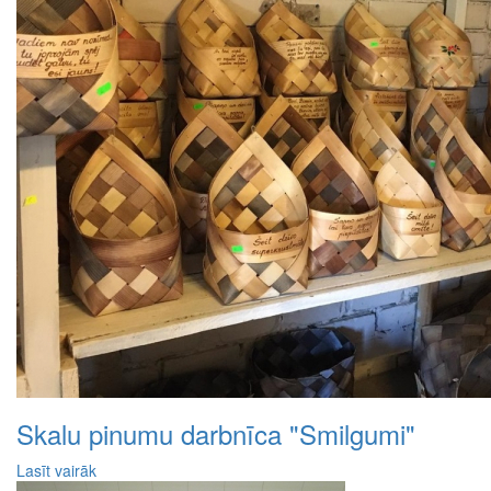
Skalu pinumu darbnīca "Smilgumi"
Lasīt vairāk