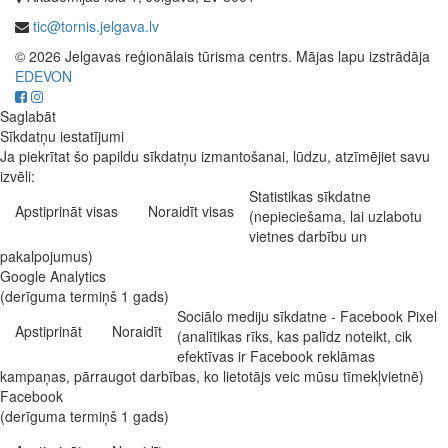
tic@tornis.jelgava.lv
© 2026 Jelgavas reģionālais tūrisma centrs. Mājas lapu izstrādāja
EDEVON
Saglabāt
Sīkdatņu iestatījumi
Ja piekrītat šo papildu sīkdatņu izmantošanai, lūdzu, atzīmējiet savu
izvēli:
Statistikas sīkdatne
Apstiprināt visas
Noraidīt visas
(nepieciešama, lai uzlabotu
vietnes darbību un
pakalpojumus)
Google Analytics
(derīguma termiņš 1 gads)
Sociālo mediju sīkdatne - Facebook Pixel
Apstiprināt
Noraidīt
(analītikas rīks, kas palīdz noteikt, cik
efektīvas ir Facebook reklāmas
kampaņas, pārraugot darbības, ko lietotājs veic mūsu tīmekļvietnē)
Facebook
(derīguma termiņš 1 gads)