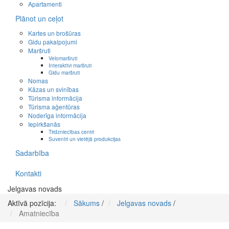
Apartamenti
Plānot un ceļot
Kartes un brošūras
Gidu pakalpojumi
Maršruti
Velomaršruti
Interaktīvi maršruti
Gidu maršruti
Nomas
Kāzas un svinības
Tūrisma informācija
Tūrisma aģentūras
Noderīga informācija
Iepirkšanās
Tirdzniecības centri
Suvenīri un vietējā produkcijas
Sadarbība
Kontakti
Jelgavas novads
Aktīvā pozīcija:
Sākums
/
Jelgavas novads
/
Amatniecība