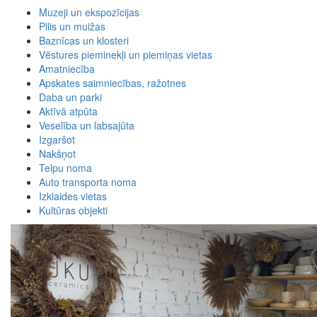
Muzeji un ekspozīcijas
Pilis un muižas
Baznīcas un klosteri
Vēstures pieminekļi un piemiņas vietas
Amatniecība
Apskates saimniecības, ražotnes
Daba un parki
Aktīvā atpūta
Veselība un labsajūta
Izgaršot
Nakšņot
Telpu noma
Auto transporta noma
Izklaides vietas
Kultūras objekti