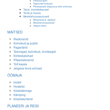
Fitness ja sport
Tegevused looduses
Piknikuplatsid Jelgavas ja selle ümbruses
Talud, tootmisüksused
Tervis ja heaolu
Meelelahutusasutused
Mängutoad ja -väljakud
Meelelahutusasutused
Jelgava ööelu
MAITSED
Restoranid
Kohvikud ja pubid
Pagariärid
Teemajad, kohvikud, vinoteegid
Kiirtoidukohad
Pitsarestoranid
Toit kaasa
Jelgava linna eriroad
ÖÖMAJA
Hotell
Hostelid
Külalistemaja
Kämping
Külaliskorterid
PLANEERI JA REISI