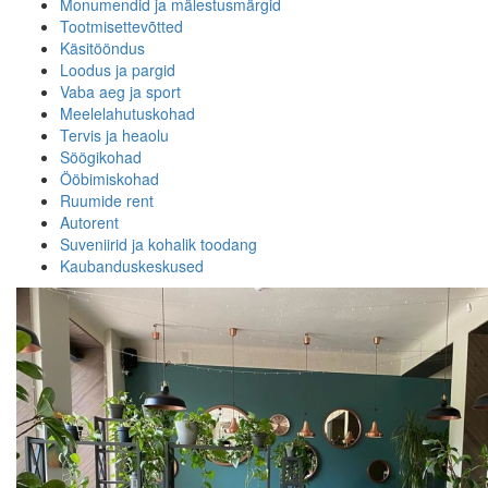
Monumendid ja mälestusmärgid
Tootmisettevõtted
Käsitööndus
Loodus ja pargid
Vaba aeg ja sport
Meelelahutuskohad
Tervis ja heaolu
Söögikohad
Ööbimiskohad
Ruumide rent
Autorent
Suveniirid ja kohalik toodang
Kaubanduskeskused