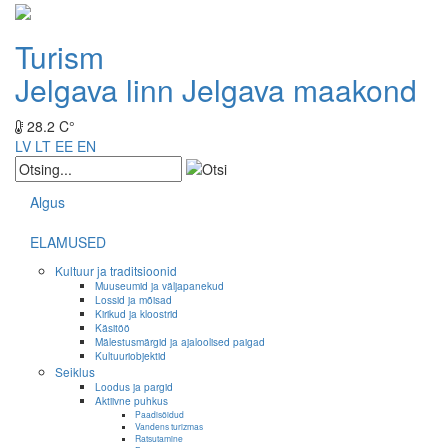
Turism
Jelgava linn
Jelgava maakond
28.2 C°
LV
LT
EE
EN
Algus
ELAMUSED
Kultuur ja traditsioonid
Muuseumid ja väljapanekud
Lossid ja mõisad
Kirikud ja kloostrid
Käsitöö
Mälestusmärgid ja ajaloolised paigad
Kultuuriobjektid
Seiklus
Loodus ja pargid
Aktiivne puhkus
Paadisõidud
Vandens turizmas
Ratsutamine