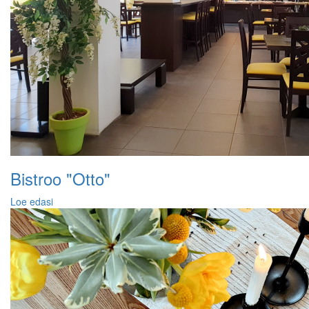
Bistroo "Otto"
Loe edasi