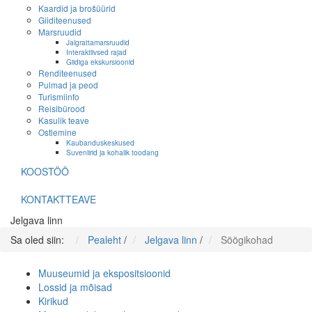
Kaardid ja brošüürid
Giiditeenused
Marsruudid
Jalgrattamarsruudid
Interaktiivsed rajad
Giidiga ekskursioonid
Renditeenused
Pulmad ja peod
Turismiinfo
Reisibürood
Kasulik teave
Ostlemine
Kaubanduskeskused
Suveniirid ja kohalik toodang
KOOSTÖÖ
KONTAKTTEAVE
Jelgava linn
Sa oled siin:
Pealeht
/
Jelgava linn
/
Söögikohad
Muuseumid ja ekspositsioonid
Lossid ja mõisad
Kirikud