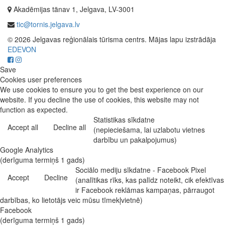
Akadēmijas tänav 1, Jelgava, LV-3001
tic@tornis.jelgava.lv
© 2026 Jelgavas reģionālais tūrisma centrs. Mājas lapu izstrādāja
EDEVON
Save
Cookies user preferences
We use cookies to ensure you to get the best experience on our
website. If you decline the use of cookies, this website may not
function as expected.
Statistikas sīkdatne
Accept all
Decline all
(nepieciešama, lai uzlabotu vietnes
darbību un pakalpojumus)
Google Analytics
(derīguma termiņš 1 gads)
Sociālo mediju sīkdatne - Facebook Pixel
Accept
Decline
(analītikas rīks, kas palīdz noteikt, cik efektīvas
ir Facebook reklāmas kampaņas, pārraugot
darbības, ko lietotājs veic mūsu tīmekļvietnē)
Facebook
(derīguma termiņš 1 gads)