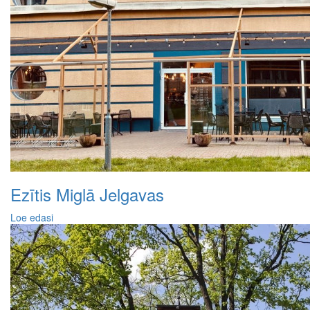
Ezītis Miglā Jelgavas
Loe edasi