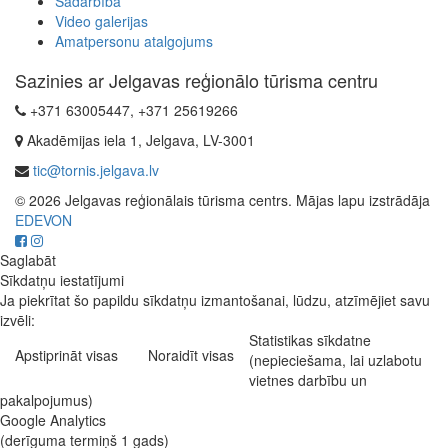
Sadarbība
Video galerijas
Amatpersonu atalgojums
Sazinies ar Jelgavas reģionālo tūrisma centru
+371 63005447, +371 25619266
Akadēmijas iela 1, Jelgava, LV-3001
tic@tornis.jelgava.lv
© 2026 Jelgavas reģionālais tūrisma centrs. Mājas lapu izstrādāja
EDEVON
Saglabāt
Sīkdatņu iestatījumi
Ja piekrītat šo papildu sīkdatņu izmantošanai, lūdzu, atzīmējiet savu
izvēli:
Statistikas sīkdatne
Apstiprināt visas
Noraidīt visas
(nepieciešama, lai uzlabotu
vietnes darbību un
pakalpojumus)
Google Analytics
(derīguma termiņš 1 gads)