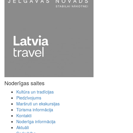
Noderīgas saites
Kultūra un tradīcijas
Piedzīvojums
Maršruti un ekskursijas
Tūrisma informācija
Kontakti
Noderīga informācija
Aktuāli