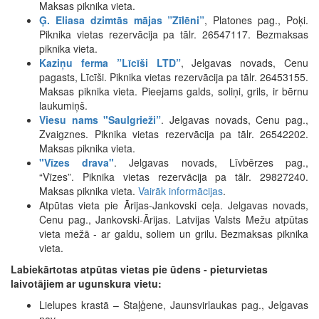
Maksas piknika vieta.
Ģ. Eliasa dzimtās mājas ”Zīlēni”
, Platones pag., Poķi.
Piknika vietas rezervācija pa tālr. 26547117. Bezmaksas
piknika vieta.
Kaziņu ferma ”Līcīši LTD”
, Jelgavas novads, Cenu
pagasts, Līcīši. Piknika vietas rezervācija pa tālr. 26453155.
Maksas piknika vieta. Pieejams galds, soliņi, grils, ir bērnu
laukumiņš.
Viesu nams "Saulgrieži”
. Jelgavas novads, Cenu pag.,
Zvaigznes. Piknika vietas rezervācija pa tālr. 26542202.
Maksas piknika vieta.
"Vīzes drava"
. Jelgavas novads, Līvbērzes pag.,
“Vīzes”. Piknika vietas rezervācija pa tālr. 29827240.
Maksas piknika vieta.
Vairāk informācijas
.
Atpūtas vieta pie Ārijas-Jankovski ceļa. Jelgavas novads,
Cenu pag., Jankovski-Ārijas. Latvijas Valsts Mežu atpūtas
vieta mežā - ar galdu, soliem un grilu. Bezmaksas piknika
vieta.
Labiekārtotas atpūtas vietas pie ūdens - pieturvietas
laivotājiem ar ugunskura vietu:
Lielupes krastā – Staļģene, Jaunsvirlaukas pag., Jelgavas