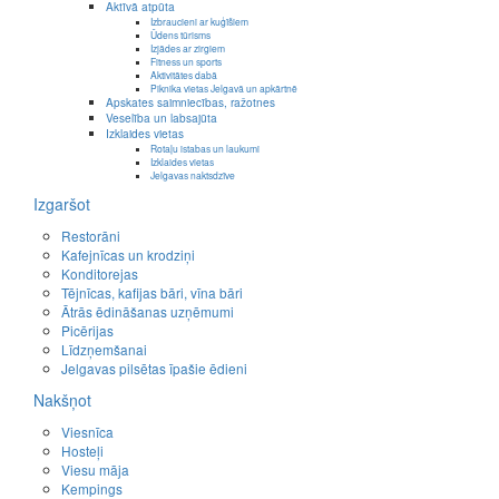
Aktīvā atpūta
Izbraucieni ar kuģīšiem
Ūdens tūrisms
Izjādes ar zirgiem
Fitness un sports
Aktivitātes dabā
Piknika vietas Jelgavā un apkārtnē
Apskates saimniecības, ražotnes
Veselība un labsajūta
Izklaides vietas
Rotaļu istabas un laukumi
Izklaides vietas
Jelgavas naktsdzīve
Izgaršot
Restorāni
Kafejnīcas un krodziņi
Konditorejas
Tējnīcas, kafijas bāri, vīna bāri
Ātrās ēdināšanas uzņēmumi
Picērijas
Līdzņemšanai
Jelgavas pilsētas īpašie ēdieni
Nakšņot
Viesnīca
Hosteļi
Viesu māja
Kempings