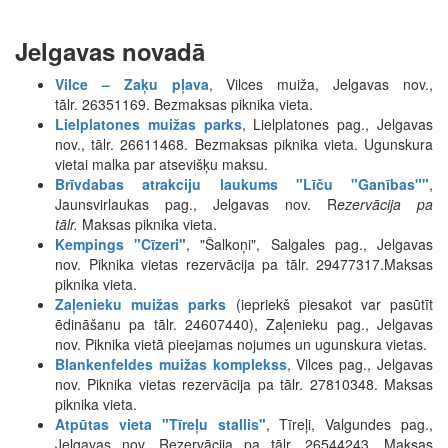
Jelgavas novadā
Vilce – Zaķu pļava
, Vilces muiža, Jelgavas nov.,
tālr. 26351169. Bezmaksas piknika vieta.
Lielplatones muižas parks
, Lielplatones pag., Jelgavas
nov., tālr. 26611468. Bezmaksas piknika vieta. Ugunskura
vietai malka par atsevišķu maksu.
Brīvdabas atrakciju laukums "Līču "Ganības""
,
Jaunsvirlaukas pag., Jelgavas nov. R
ezervācija pa
tālr.
Maksas piknika vieta.
Kempings "Cīzeri"
, "Šalkoņi", Salgales pag., Jelgavas
nov. Piknika vietas rezervācija pa tālr. 29477317.Maksas
piknika vieta.
Zaļenieku muižas parks
(iepriekš piesakot var pasūtīt
ēdināšanu pa tālr. 24607440), Zaļenieku pag., Jelgavas
nov. Piknika vietā pieejamas nojumes un ugunskura vietas.
Blankenfeldes muižas komplekss
, Vilces pag., Jelgavas
nov. Piknika vietas rezervācija pa tālr. 27810348. Maksas
piknika vieta.
Atpūtas vieta "Tīreļu stallis"
, Tīreļi, Valgundes pag.,
Jelgavas nov. Rezervācija pa tālr. 26544243. Maksas