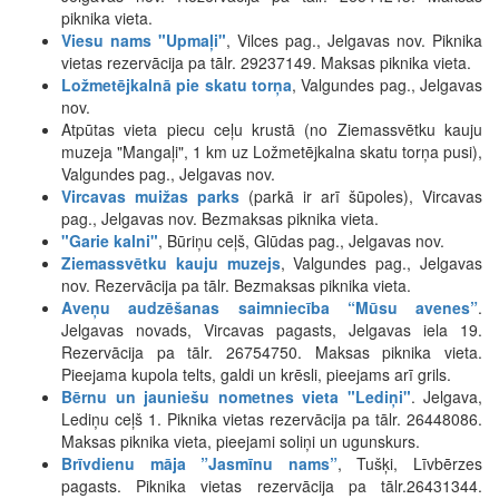
piknika vieta.
Viesu nams "Upmaļi"
, Vilces pag., Jelgavas nov. Piknika
vietas rezervācija pa tālr. 29237149. Maksas piknika vieta.
Ložmetējkalnā pie skatu torņa
, Valgundes pag., Jelgavas
nov.
Atpūtas vieta piecu ceļu krustā (no Ziemassvētku kauju
muzeja "Mangaļi", 1 km uz Ložmetējkalna skatu torņa pusi),
Valgundes pag., Jelgavas nov.
Vircavas muižas parks
(parkā ir arī šūpoles), Vircavas
pag., Jelgavas nov. Bezmaksas piknika vieta.
"Garie kalni"
, Būriņu ceļš, Glūdas pag., Jelgavas nov.
Ziemassvētku kauju muzejs
, Valgundes pag., Jelgavas
nov. Rezervācija pa tālr. Bezmaksas piknika vieta.
Aveņu audzēšanas saimniecība “Mūsu avenes”
.
Jelgavas novads, Vircavas pagasts, Jelgavas iela 19.
Rezervācija pa tālr. 26754750. Maksas piknika vieta.
Pieejama kupola telts, galdi un krēsli, pieejams arī grils.
Bērnu un jauniešu nometnes vieta "Lediņi"
. Jelgava,
Lediņu ceļš 1. Piknika vietas rezervācija pa tālr. 26448086.
Maksas piknika vieta, pieejami soliņi un ugunskurs.
Brīvdienu māja ”Jasmīnu nams”
, Tušķi, Līvbērzes
pagasts. Piknika vietas rezervācija pa tālr.26431344.