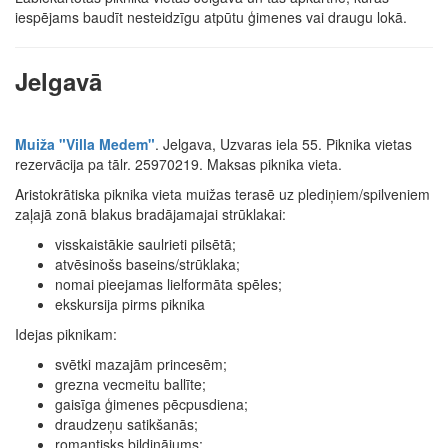
iespējams baudīt nesteidzīgu atpūtu ģimenes vai draugu lokā.
Jelgavā
Muiža "Villa Medem"
. Jelgava, Uzvaras iela 55. Piknika vietas
rezervācija pa tālr. 25970219. Maksas piknika vieta.
Aristokrātiska piknika vieta muižas terasē uz plediņiem/spilveniem
zaļajā zonā blakus bradājamajai strūklakai:
visskaistākie saulrieti pilsētā;
atvēsinošs baseins/strūklaka;
nomai pieejamas lielformāta spēles;
ekskursija pirms piknika
Idejas piknikam:
svētki mazajām princesēm;
grezna vecmeitu ballīte;
gaisīga ģimenes pēcpusdiena;
draudzeņu satikšanās;
romantisks bildinājums;