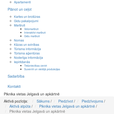
Apartamenti
Plānot un ceļot
Kartes un brošūras
Gidu pakalpojumi
Maršruti
Velomaršruti
Interaktīvi maršruti
Gidu maršruti
Nomas
Kāzas un svinības
Tūrisma informācija
Tūrisma aģentūras
Noderīga informācija
Iepirkšanās
Tirdzniecības centri
Suvenīri un vietējā produkcijas
Sadarbība
Kontakti
Piknika vietas Jelgavā un apkārtnē
Aktīvā pozīcija:
Sākums
/
Piedzīvot
/
Piedzīvojums
/
Aktīvā atpūta
/
Piknika vietas Jelgavā un apkārtnē
/
Piknika vietas Jelgavā un apkārtnē