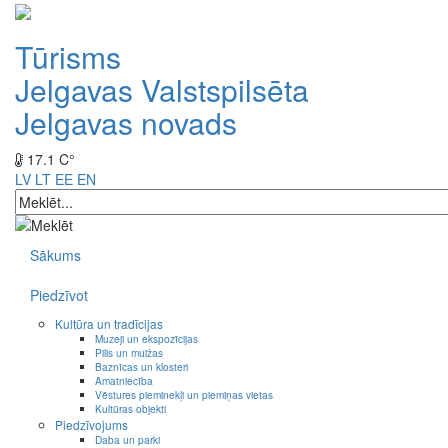
Tūrisms
Jelgavas Valstspilsēta
Jelgavas novads
17.1 C°
LV
LT
EE
EN
Sākums
Piedzīvot
Kultūra un tradīcijas
Muzeji un ekspozīcijas
Pilis un muižas
Baznīcas un klosteri
Amatniecība
Vēstures pieminekļi un piemiņas vietas
Kultūras objekti
Piedzīvojums
Daba un parki