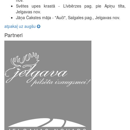
nov.
Svētes upes krastā - Līvbērzes pag. pie Apiņu tilta,
Jelgavas nov.
Jāņa Čakstes māja - "Auči", Salgales pag., Jelgavas nov.
atpakaļ uz augšu
Partneri