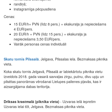
randiņš;
instagramīga pēcpusdiena
Cenas:
15 EUR/h+ PVN (līdz 8 pers.) + ekskursija ja nepieciešams
4 EUR/pers.
20 EUR/h + PVN (līdz 15 pers.) + ekskursija ja
nepieciešams 3,50 EUR/pers.
Vairāk personas cenas individuāli
Skatu tornis Pilssalā
.
Jelgava, Pilssalas iela. Bezmaksas piknika
vieta.
Koka skatu tornis Jelgavā, Pilssalā ar labiekārtotu piknika vietu
izveidots 2018. gada vasarā savvaļas zirgu, putnu, divu upju un
pilsētas panorāmas vērošanai Lielupes palienes pļavās, kas ir
aizsargājama dabas teritorija.
Driksas krastmalā (piknika vieta)
- Uzvaras ielā iepretim
Uzvaras ielai 69, Jelgava. Bezmaksas piknika vieta.