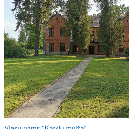
Viesu nams "Kārklu muiža"