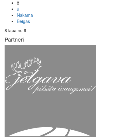
8
9
Nākamā
Beigas
8 lapa no 9
Partneri