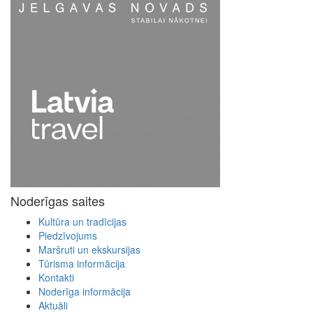
Noderīgas saites
Kultūra un tradīcijas
Piedzīvojums
Maršruti un ekskursijas
Tūrisma informācija
Kontakti
Noderīga informācija
Aktuāli