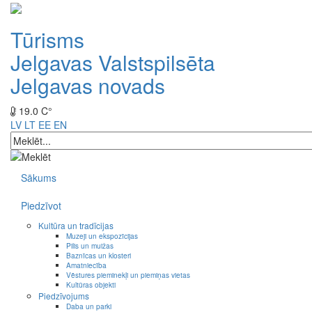
Tūrisms
Jelgavas Valstspilsēta
Jelgavas novads
19.0 C°
LV
LT
EE
EN
Sākums
Piedzīvot
Kultūra un tradīcijas
Muzeji un ekspozīcijas
Pilis un muižas
Baznīcas un klosteri
Amatniecība
Vēstures pieminekļi un piemiņas vietas
Kultūras objekti
Piedzīvojums
Daba un parki