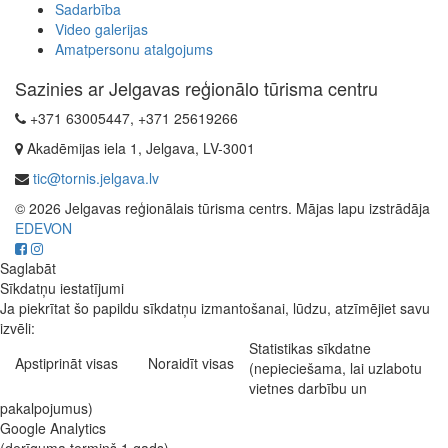
Sadarbība
Video galerijas
Amatpersonu atalgojums
Sazinies ar Jelgavas reģionālo tūrisma centru
+371 63005447, +371 25619266
Akadēmijas iela 1, Jelgava, LV-3001
tic@tornis.jelgava.lv
© 2026 Jelgavas reģionālais tūrisma centrs. Mājas lapu izstrādāja
EDEVON
Saglabāt
Sīkdatņu iestatījumi
Ja piekrītat šo papildu sīkdatņu izmantošanai, lūdzu, atzīmējiet savu
izvēli:
Statistikas sīkdatne
Apstiprināt visas
Noraidīt visas
(nepieciešama, lai uzlabotu
vietnes darbību un
pakalpojumus)
Google Analytics