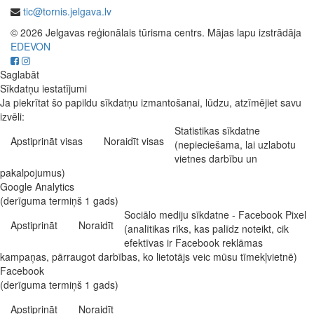
tic@tornis.jelgava.lv
© 2026 Jelgavas reģionālais tūrisma centrs. Mājas lapu izstrādāja
EDEVON
Saglabāt
Sīkdatņu iestatījumi
Ja piekrītat šo papildu sīkdatņu izmantošanai, lūdzu, atzīmējiet savu
izvēli:
Statistikas sīkdatne
Apstiprināt visas
Noraidīt visas
(nepieciešama, lai uzlabotu
vietnes darbību un
pakalpojumus)
Google Analytics
(derīguma termiņš 1 gads)
Sociālo mediju sīkdatne - Facebook Pixel
Apstiprināt
Noraidīt
(analītikas rīks, kas palīdz noteikt, cik
efektīvas ir Facebook reklāmas
kampaņas, pārraugot darbības, ko lietotājs veic mūsu tīmekļvietnē)
Facebook
(derīguma termiņš 1 gads)
Apstiprināt
Noraidīt