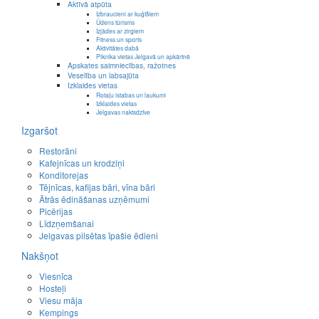
Aktīvā atpūta
Izbraucieni ar kuģīšiem
Ūdens tūrisms
Izjādes ar zirgiem
Fitness un sports
Aktivitātes dabā
Piknika vietas Jelgavā un apkārtnē
Apskates saimniecības, ražotnes
Veselība un labsajūta
Izklaides vietas
Rotaļu istabas un laukumi
Izklaides vietas
Jelgavas naktsdzīve
Izgaršot
Restorāni
Kafejnīcas un krodziņi
Konditorejas
Tējnīcas, kafijas bāri, vīna bāri
Ātrās ēdināšanas uzņēmumi
Picērijas
Līdzņemšanai
Jelgavas pilsētas īpašie ēdieni
Nakšņot
Viesnīca
Hosteļi
Viesu māja
Kempings