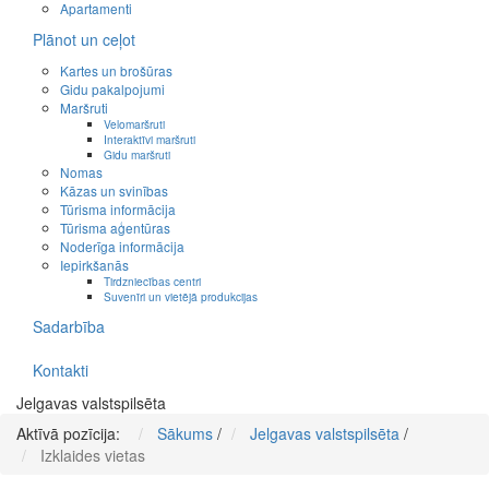
Apartamenti
Plānot un ceļot
Kartes un brošūras
Gidu pakalpojumi
Maršruti
Velomaršruti
Interaktīvi maršruti
Gidu maršruti
Nomas
Kāzas un svinības
Tūrisma informācija
Tūrisma aģentūras
Noderīga informācija
Iepirkšanās
Tirdzniecības centri
Suvenīri un vietējā produkcijas
Sadarbība
Kontakti
Jelgavas valstspilsēta
Aktīvā pozīcija:
Sākums
/
Jelgavas valstspilsēta
/
Izklaides vietas