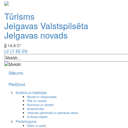
Tūrisms
Jelgavas Valstspilsēta
Jelgavas novads
14.8 C°
LV
LT
EE
EN
Sākums
Piedzīvot
Kultūra un tradīcijas
Muzeji un ekspozīcijas
Pilis un muižas
Baznīcas un klosteri
Amatniecība
Vēstures pieminekļi un piemiņas vietas
Kultūras objekti
Piedzīvojums
Daba un parki