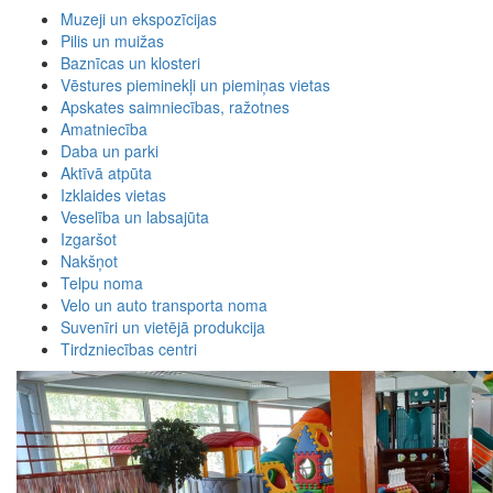
Muzeji un ekspozīcijas
Pilis un muižas
Baznīcas un klosteri
Vēstures pieminekļi un piemiņas vietas
Apskates saimniecības, ražotnes
Amatniecība
Daba un parki
Aktīvā atpūta
Izklaides vietas
Veselība un labsajūta
Izgaršot
Nakšņot
Telpu noma
Velo un auto transporta noma
Suvenīri un vietējā produkcija
Tirdzniecības centri