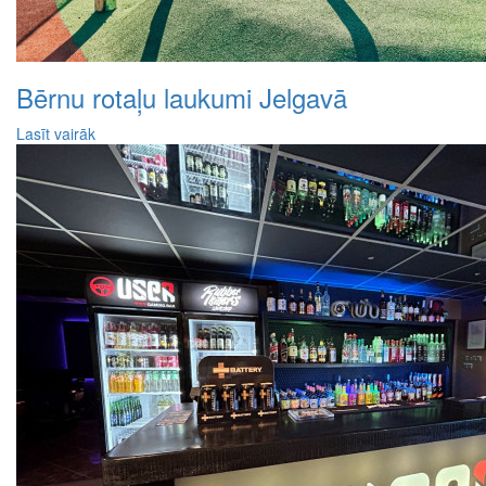
Bērnu rotaļu laukumi Jelgavā
Lasīt vairāk