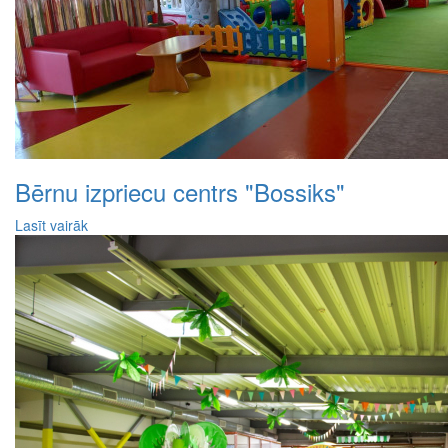
Bērnu izpriecu centrs "Bossiks"
Lasīt vairāk