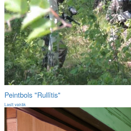
Peintbols "Rullītis"
Lasīt vairāk