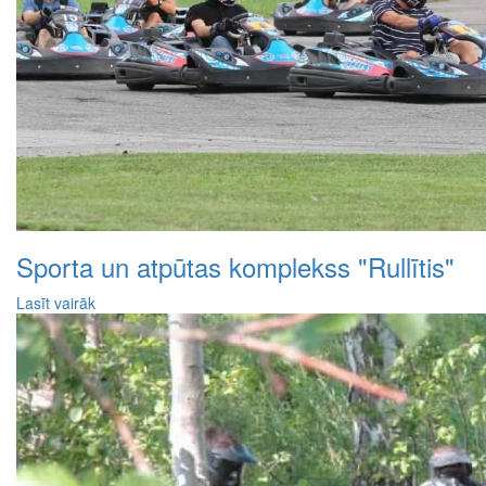
Sporta un atpūtas komplekss "Rullītis"
Lasīt vairāk