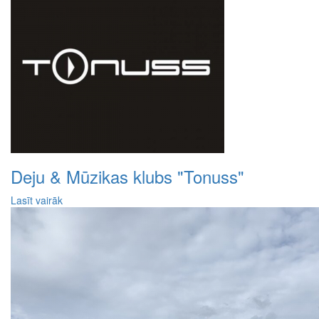
Deju & Mūzikas klubs "Tonuss"
Lasīt vairāk