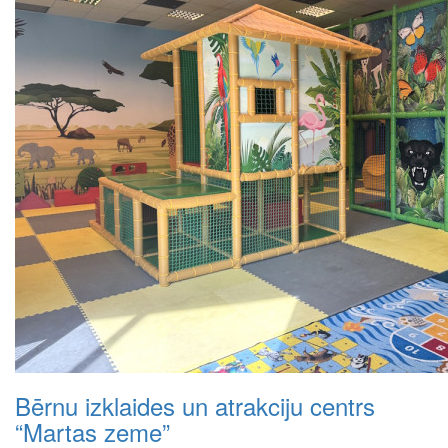
Bērnu izklaides un atrakciju centrs
“Martas zeme”